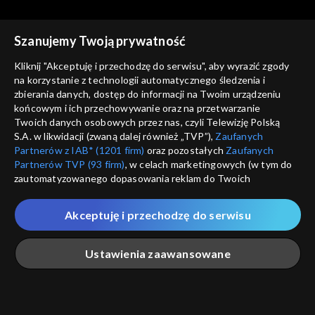
Szanujemy Twoją prywatność
Kliknij "Akceptuję i przechodzę do serwisu", aby wyrazić zgody
na korzystanie z technologii automatycznego śledzenia i
zbierania danych, dostęp do informacji na Twoim urządzeniu
Rok w ogrodzie
Rok w ogrodzie
końcowym i ich przechowywanie oraz na przetwarzanie
22.07.2023
15.07.2023
Twoich danych osobowych przez nas, czyli Telewizję Polską
S.A. w likwidacji (zwaną dalej również „TVP”),
Zaufanych
Partnerów z IAB* (1201 firm)
oraz pozostałych
Zaufanych
Partnerów TVP (93 firm)
, w celach marketingowych (w tym do
zautomatyzowanego dopasowania reklam do Twoich
zainteresowań i mierzenia ich skuteczności) i pozostałych,
które wskazujemy poniżej, a także zgody na udostępnianie
Akceptuję i przechodzę do serwisu
przez nas identyfikatora PPID do Google.
Rok w ogrodzie
Rok w ogrodzie
08.07.2023
01.07.2023
Twoje dane osobowe zbierane podczas odwiedzania przez
Ustawienia zaawansowane
Ciebie naszych
poszczególnych serwisów
zwanych dalej
„Portalem”, w tym informacje zapisywane za pomocą
technologii takich jak: pliki cookie, sygnalizatory WWW lub
innych podobnych technologii umożliwiających świadczenie
Główna
Szukaj
Moja lista
Na żywo
Więcej
dopasowanych i bezpiecznych usług, personalizację treści