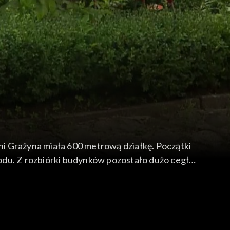
i Grażyna miała 600 metrową działkę. Początki
rodu. Z rozbiórki budynków pozostało dużo cegły i
wobodnie, bo bardzo trudno jest pielęgnować tę
jaznych środowisku.