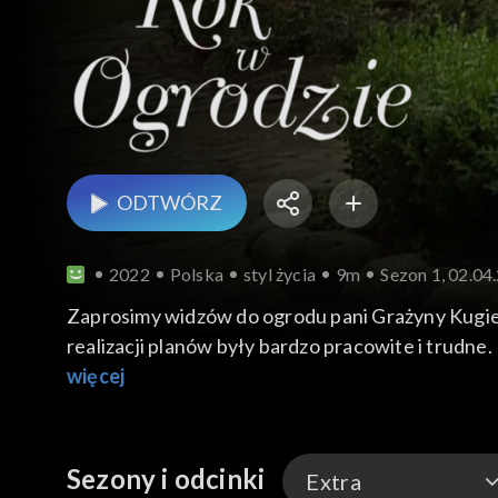
ODTWÓRZ
2022
Polska
styl życia
9m
Sezon 1, 02.04
Zaprosimy widzów do ogrodu pani Grażyny Kugiel
realizacji planów były bardzo pracowite i trudne
kamieni, które stały się budulcem w dalszych czę
więcej
dużą powierzchnię. Poza tym właścicielka jest z
Sezony i odcinki
Extra