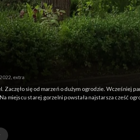
.2022, extra
. Zaczęło się od marzeń o dużym ogrodzie. Wcześniej pan
. Na miejscu starej gorzelni powstała najstarsza cześć og
ściach ogrodu. Ogród jest trochę naturalny, puszczony s
wolenniczką naturalnych rozwiązań, ekologicznych i przy