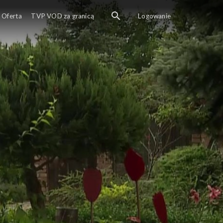
Oferta
TVP VOD za granicą
Logowanie