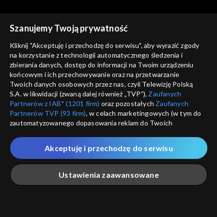
Szanujemy Twoją prywatność
Kliknij "Akceptuję i przechodzę do serwisu", aby wyrazić zgody
na korzystanie z technologii automatycznego śledzenia i
zbierania danych, dostęp do informacji na Twoim urządzeniu
Rok w ogrodzie
Rok w ogrodzie
końcowym i ich przechowywanie oraz na przetwarzanie
22.07.2023
15.07.2023
Twoich danych osobowych przez nas, czyli Telewizję Polską
S.A. w likwidacji (zwaną dalej również „TVP”),
Zaufanych
Partnerów z IAB* (1201 firm)
oraz pozostałych
Zaufanych
Partnerów TVP (93 firm)
, w celach marketingowych (w tym do
zautomatyzowanego dopasowania reklam do Twoich
zainteresowań i mierzenia ich skuteczności) i pozostałych,
które wskazujemy poniżej, a także zgody na udostępnianie
Akceptuję i przechodzę do serwisu
przez nas identyfikatora PPID do Google.
Rok w ogrodzie
Rok w ogrodzie
08.07.2023
01.07.2023
Twoje dane osobowe zbierane podczas odwiedzania przez
Ustawienia zaawansowane
Ciebie naszych
poszczególnych serwisów
zwanych dalej
„Portalem”, w tym informacje zapisywane za pomocą
technologii takich jak: pliki cookie, sygnalizatory WWW lub
innych podobnych technologii umożliwiających świadczenie
Główna
Szukaj
Moja lista
Na żywo
Więcej
dopasowanych i bezpiecznych usług, personalizację treści