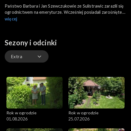
Państwo Barbara i Jan Szewczukowie ze Sulistrawic zarazili się
ogrodnictwem na emeryturze. Wcześniej posiadali zarośnięte
trawą pole, które stopniowo zamieniali na rabaty, sadzili drzewa
więcej
i w końcu postawili dom. Po przejściu na emeryturę, w 2009
roku, gospodarze zakotwiczyli się tu na dobre. Od tej pory
każdego roku w ogrodzie przybywa roślin i budowli, nadających
Sezony i odcinki
temu miejscu bardzo osobisty charakter.
Extra
Odcinki
Extra
Rok w ogrodzie
Rok w ogrodzie
01.08.2026
25.07.2026