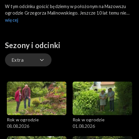
W tym odcinku gościć będziemy w położonym na Mazowszu
ogrodzie Grzegorza Malinowskiego. Jeszcze 10 lat temu nie
różnił się on od setek tysięcy ogrodów w kraju. Rosły tu
więcej
drzewa i krzewy owocowe oraz ozdobne, był trawnik, rabaty z
kwiatami i grządki z warzywami. Wiele się zmieniło po
warsztatach z kształtowania roślin bonsai, w których pan
Sezony i odcinki
Grzegorz wziął udział. Dzisiaj ma typowo japoński ogród z
charakterystycznymi wyspami, latarniami i specjalnie
uformowanymi drzewami i krzewami.
Extra
Odcinki
Extra
Rok w ogrodzie
Rok w ogrodzie
08.08.2026
01.08.2026