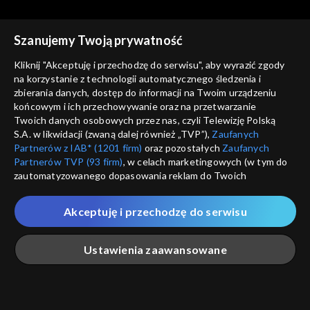
Szanujemy Twoją prywatność
Kliknij "Akceptuję i przechodzę do serwisu", aby wyrazić zgody
na korzystanie z technologii automatycznego śledzenia i
zbierania danych, dostęp do informacji na Twoim urządzeniu
Rok w ogrodzie
Rok w ogrodzie
końcowym i ich przechowywanie oraz na przetwarzanie
29.07.2023
22.07.2023
Twoich danych osobowych przez nas, czyli Telewizję Polską
S.A. w likwidacji (zwaną dalej również „TVP”),
Zaufanych
Partnerów z IAB* (1201 firm)
oraz pozostałych
Zaufanych
Partnerów TVP (93 firm)
, w celach marketingowych (w tym do
zautomatyzowanego dopasowania reklam do Twoich
zainteresowań i mierzenia ich skuteczności) i pozostałych,
które wskazujemy poniżej, a także zgody na udostępnianie
Akceptuję i przechodzę do serwisu
przez nas identyfikatora PPID do Google.
Rok w ogrodzie
Rok w ogrodzie
15.07.2023
08.07.2023
Twoje dane osobowe zbierane podczas odwiedzania przez
Ustawienia zaawansowane
Ciebie naszych
poszczególnych serwisów
zwanych dalej
„Portalem”, w tym informacje zapisywane za pomocą
technologii takich jak: pliki cookie, sygnalizatory WWW lub
innych podobnych technologii umożliwiających świadczenie
Główna
Szukaj
Moja lista
Na żywo
Więcej
dopasowanych i bezpiecznych usług, personalizację treści