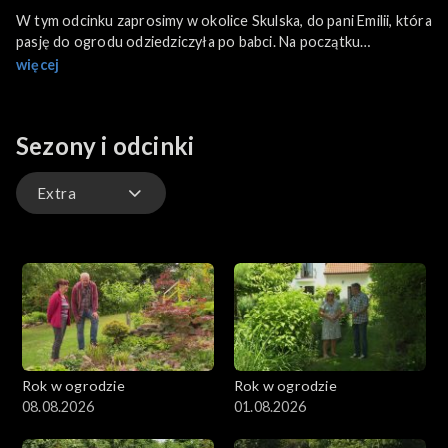
W tym odcinku zaprosimy w okolice Skulska, do pani Emilii, która
pasję do ogrodu odziedziczyła po babci. Na początku
dominowały w nim iglaki. Właścicielka stwierdziła, że to za mało
więcej
i zaczęła urządzać ogród zgodnie z własnymi upodobaniami.
Teraz jest w nim kolorowo i czasami gwarnie. Ptaki, rybki, żabki,
motyle i wiele innych stworzeń korzystają z oczka wodnego.
Sezony i odcinki
Dodatkowe dekoracje sprawiają, że właścicielka czuje się w
swoim ogrodzie jak w bajce. Dlatego spędza w nim każdy dzień.
Extra
Odcinki
Extra
Rok w ogrodzie
Rok w ogrodzie
08.08.2026
01.08.2026