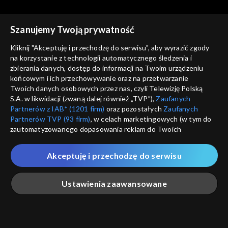
Szanujemy Twoją prywatność
Kliknij "Akceptuję i przechodzę do serwisu", aby wyrazić zgody
na korzystanie z technologii automatycznego śledzenia i
zbierania danych, dostęp do informacji na Twoim urządzeniu
Rok w ogrodzie
Rok w ogrodzie
końcowym i ich przechowywanie oraz na przetwarzanie
29.07.2023
22.07.2023
Twoich danych osobowych przez nas, czyli Telewizję Polską
S.A. w likwidacji (zwaną dalej również „TVP”),
Zaufanych
Partnerów z IAB* (1201 firm)
oraz pozostałych
Zaufanych
Partnerów TVP (93 firm)
, w celach marketingowych (w tym do
zautomatyzowanego dopasowania reklam do Twoich
zainteresowań i mierzenia ich skuteczności) i pozostałych,
które wskazujemy poniżej, a także zgody na udostępnianie
Akceptuję i przechodzę do serwisu
przez nas identyfikatora PPID do Google.
Rok w ogrodzie
Rok w ogrodzie
15.07.2023
08.07.2023
Twoje dane osobowe zbierane podczas odwiedzania przez
Ustawienia zaawansowane
Ciebie naszych
poszczególnych serwisów
zwanych dalej
„Portalem”, w tym informacje zapisywane za pomocą
technologii takich jak: pliki cookie, sygnalizatory WWW lub
innych podobnych technologii umożliwiających świadczenie
Główna
Szukaj
Moja lista
Na żywo
Więcej
dopasowanych i bezpiecznych usług, personalizację treści