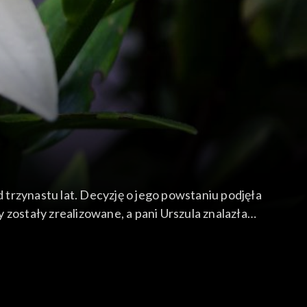
trzynastu lat. Decyzję o jego powstaniu podjęła
zostały zrealizowane, a pani Urszula znalazła
erełki. O wszystkich roślinach potrafi pięknie