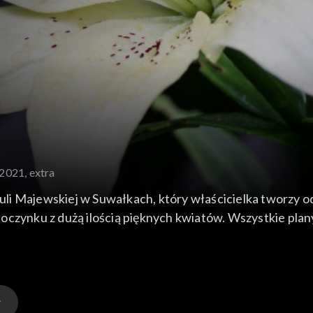
.2021, extra
i Majewskiej w Suwałkach, który właścicielka tworzy od 
czynku z dużą ilością pięknych kwiatów. Wszystkie plany 
nowanie liliowców. W tej chwili ma w ogrodzie prawdziwe p
 historia.