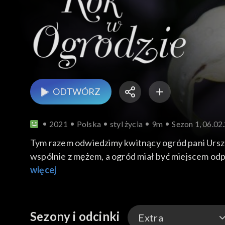
ODTWÓRZ
2021
Polska
styl życia
9m
Sezon 1, 06.02
Tym razem odwiedzimy kwitnący ogród pani Urszul
wspólnie z mężem, a ogród miał być miejscem odpo
sobie przy okazji nową pasję, którą jest kolekcjo
więcej
opowiadać, a z niektórymi związana jest niezwykła
Sezony i odcinki
Extra