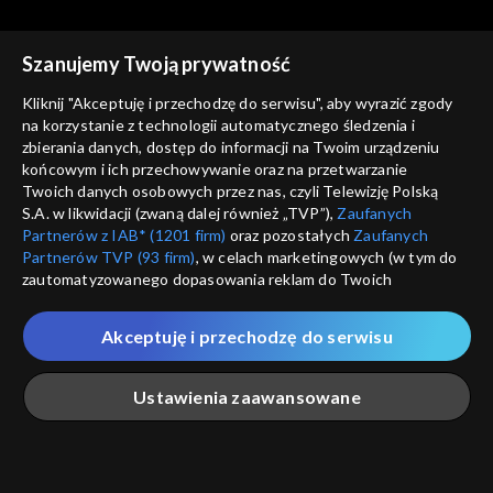
Szanujemy Twoją prywatność
Kliknij "Akceptuję i przechodzę do serwisu", aby wyrazić zgody
na korzystanie z technologii automatycznego śledzenia i
zbierania danych, dostęp do informacji na Twoim urządzeniu
Rok w ogrodzie
Rok w ogrodzie
końcowym i ich przechowywanie oraz na przetwarzanie
22.07.2023
15.07.2023
Twoich danych osobowych przez nas, czyli Telewizję Polską
S.A. w likwidacji (zwaną dalej również „TVP”),
Zaufanych
Partnerów z IAB* (1201 firm)
oraz pozostałych
Zaufanych
Partnerów TVP (93 firm)
, w celach marketingowych (w tym do
zautomatyzowanego dopasowania reklam do Twoich
zainteresowań i mierzenia ich skuteczności) i pozostałych,
które wskazujemy poniżej, a także zgody na udostępnianie
Akceptuję i przechodzę do serwisu
przez nas identyfikatora PPID do Google.
Rok w ogrodzie
Rok w ogrodzie
08.07.2023
01.07.2023
Twoje dane osobowe zbierane podczas odwiedzania przez
Ustawienia zaawansowane
Ciebie naszych
poszczególnych serwisów
zwanych dalej
„Portalem”, w tym informacje zapisywane za pomocą
technologii takich jak: pliki cookie, sygnalizatory WWW lub
innych podobnych technologii umożliwiających świadczenie
Główna
Szukaj
Moja lista
Na żywo
Więcej
dopasowanych i bezpiecznych usług, personalizację treści