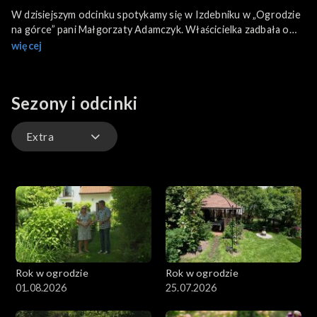
W dzisiejszym odcinku spotykamy się w Izdebniku w „Ogrodzie
na górce” pani Małgorzaty Adamczyk. Właścicielka zadbała o
odpowiedni dobór roślin, dzięki czemu są w stanie przetrwać
więcej
ciężkie warunki na skarpie. Znajdziemy tu między innymi
macierzankę, lawendę i jedne z najpiękniejszych hortensji w
Polsce. W ogrodzie znajduje się też rzadkie, interesujące
Sezony i odcinki
połączenie traw i roślin kwitnących. W czym tkwi sekret pani
Małgorzaty na tworzenie tych wyjątkowych kompozycji?
Extra
Odcinki
Extra
Rok w ogrodzie
Rok w ogrodzie
01.08.2026
25.07.2026