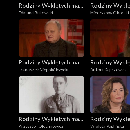
Rodziny Wyklętych mają
Rodziny Wyklę
Edmund Bukowski
Mieczysław Oborski
głos
głos
Rodziny Wyklętych mają
Rodziny Wyklę
Franciszek Niepokólczycki
Antoni Kapszewicz
głos
głos
Rodziny Wyklętych mają
Rodziny Wyklę
Krzysztof Olechnowicz
Wioleta Paplińska
głos
głos