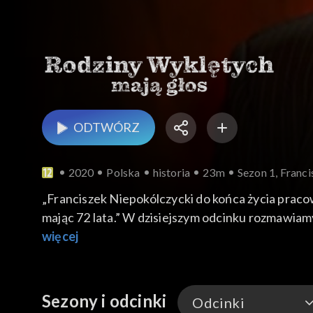
ODTWÓRZ
2020
Polska
historia
23m
Sezon 1, Franc
„Franciszek Niepokólczycki do końca życia praco
mając 72 lata.” W dzisiejszym odcinku rozmawia
światowej dowódcy Związku Odwetu, oficerem Zw
więcej
Wolność i Niezawisłość, skazany na karę śmierci,
Sezony i odcinki
Odcinki