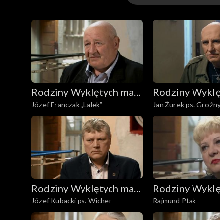
Odcinki
Rodziny Wyklętych mają
Rodziny Wyklę
Józef Franczak „Lalek”
Jan Żurek ps. Groźn
głos
głos
Rodziny Wyklętych mają
Rodziny Wyklę
Józef Kubacki ps. Wicher
Rajmund Ptak
głos
głos