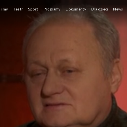
mają głos
Filmy
Teatr
Sport
Programy
Dokumenty
Dla dzieci
News