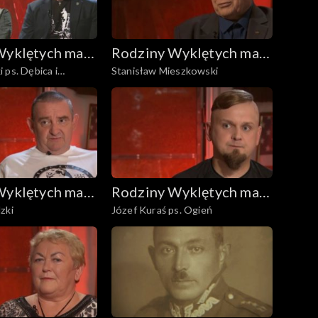
Wyklętych mają
Rodziny Wyklętych mają
 ps. Dębica i
Stanisław Mieszkowski
głos
ter ps. Osa
Wyklętych mają
Rodziny Wyklętych mają
zki
Józef Kuraś ps. Ogień
głos