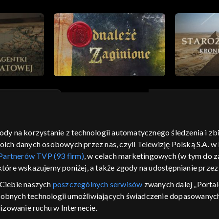
gody na korzystanie z technologii automatycznego śledzenia i z
moje zgody
pomoc
kontakt
voucher
dostępno
h danych osobowych przez nas, czyli Telewizję Polską S.A. w l
CJA
Partnerów TVP (93 firm)
, w celach marketingowych (w tym do
 które wskazujemy poniżej, a także zgody na udostępnianie prze
LSKI
Ciebie naszych
poszczególnych serwisów
zwanych dalej „Portal
y Zjednoczone ,
dobnych technologii umożliwiających świadczenie dopasowanych i
 platformie TVP
izowanie ruchu w Internecie.
awdź, które
zeć.