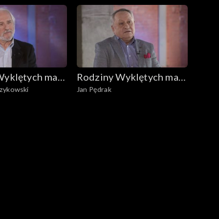
Wyklętych mają
Rodziny Wyklętych mają
zykowski
Jan Pędrak
głos