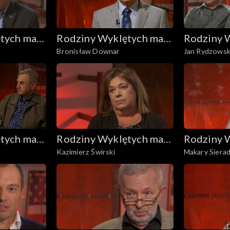
tych mają
Rodziny Wyklętych mają
Rodziny 
Bronisław Downar
Jan Rydzowski
głos
głos
Stanisław Gin
tych mają
Rodziny Wyklętych mają
Rodziny 
Kazimierz Świrski
Makary Sierad
głos
głos