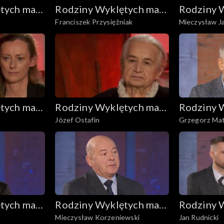
tych mają
Rodziny Wyklętych mają
Rodziny 
Franciszek Przysiężniak
Mieczysław Ja
głos
głos
tych mają
Rodziny Wyklętych mają
Rodziny 
Józef Ostafin
Grzegorz Mat
głos
głos
tych mają
Rodziny Wyklętych mają
Rodziny 
Mieczysław Korzeniewski
Jan Rudnicki
głos
głos