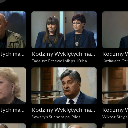
tych mają
Rodziny Wyklętych mają
Rodziny 
y
Tadeusz Przewoźnik ps. Kuba
Kazimierz Cz
głos
głos
Niemsta
tych mają
Rodziny Wyklętych mają
Rodziny 
Seweryn Suchora ps. Pilot
Wiktor Stryj
głos
głos
Cacko