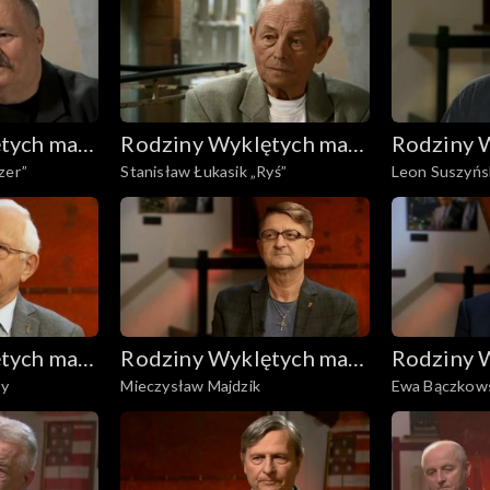
tych mają
Rodziny Wyklętych mają
Rodziny 
zer”
Stanisław Łukasik „Ryś”
Leon Suszyńs
głos
głos
tych mają
Rodziny Wyklętych mają
Rodziny 
ry
Mieczysław Majdzik
Ewa Bączkow
głos
głos