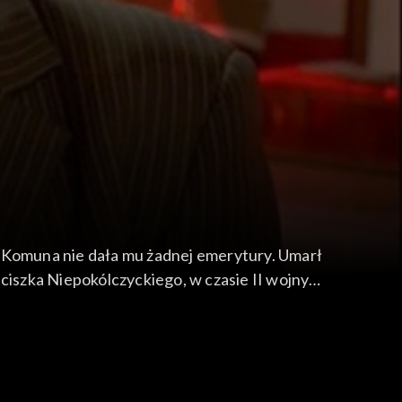
. Komuna nie dała mu żadnej emerytury. Umarł
iszka Niepokólczyckiego, w czasie II wojny
ie prezes II Zarządu Głównego Zrzeszenia