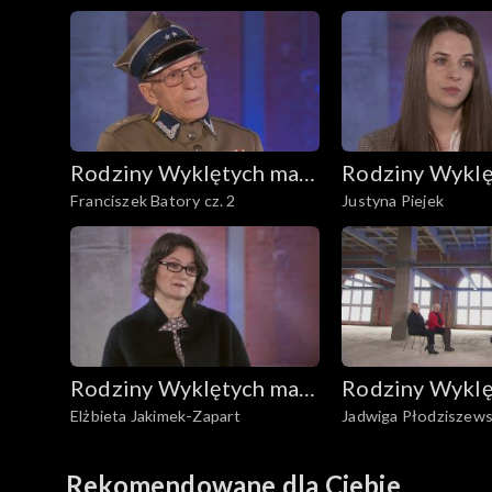
Rodziny Wyklętych mają
Rodziny Wyklę
Franciszek Batory cz. 2
Justyna Piejek
głos
głos
Rodziny Wyklętych mają
Rodziny Wyklę
Elżbieta Jakimek-Zapart
Jadwiga Płodziszews
głos
głos
Dunal
Rekomendowane dla Ciebie