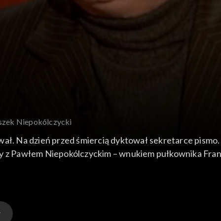
iszek Niepokólczycki
wał. Na dzień przed śmiercią dyktował sekretarce pismo
my z Pawłem Niepokólczyckim – wnukiem pułkownika Franc
iązku Walki Zbrojnej i Kedywu Armii Krajowej. Po wojn
 zamienioną na dożywotnie więzienie.