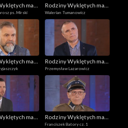
Wyklętych mają
Rodziny Wyklętych mają
rosz ps. Mirski
Walerian Tumanowicz
głos
Wyklętych mają
Rodziny Wyklętych mają
yjaszczyk
Przemysław Lazarowicz
głos
Wyklętych mają
Rodziny Wyklętych mają
Franciszek Batory cz. 1
głos