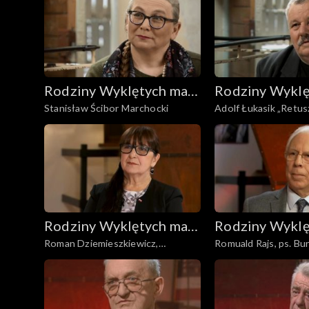
Rodziny Wyklętych mają
Rodziny Wyklę
Stanisław Ścibor Marchocki
Adolf Łukasik „Retus
głos
głos
Rodziny Wyklętych mają
Rodziny Wyklę
Roman Dziemieszkiewicz,
Romuald Rajs, ps. Bu
głos
głos
pseudonim Pogoda