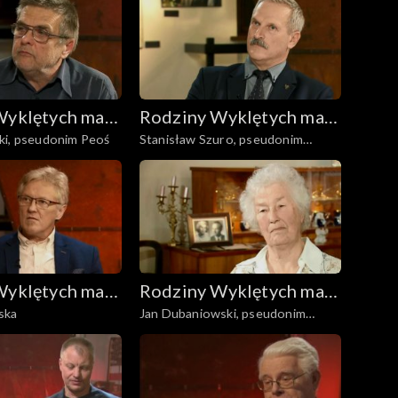
Wyklętych mają
Rodziny Wyklętych mają
ki, pseudonim Peoś
Stanisław Szuro, pseudonim
głos
Zamorski
Wyklętych mają
Rodziny Wyklętych mają
ska
Jan Dubaniowski, pseudonim
głos
Salwa