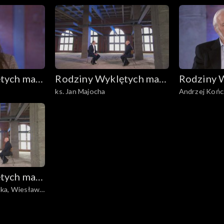
tych mają
Rodziny Wyklętych mają
Rodziny 
ks. Jan Majocha
Andrzej Końc
głos
głos
tych mają
ka, Wiesława