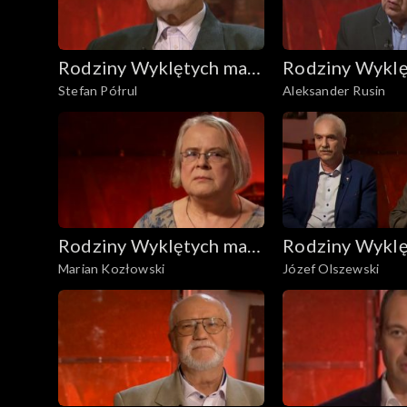
Rodziny Wyklętych mają
Rodziny Wyklę
Stefan Półrul
Aleksander Rusin
głos
głos
Rodziny Wyklętych mają
Rodziny Wyklę
Marian Kozłowski
Józef Olszewski
głos
głos