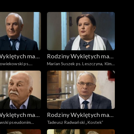
Wyklętych mają
Rodziny Wyklętych mają
łowiekowski ps.
Marian Suszek ps. Leszczyna, Kim,
głos
Cichy
Wyklętych mają
Rodziny Wyklętych mają
ewski pseudonim
Tadeusz Radwański „Kostek”
głos