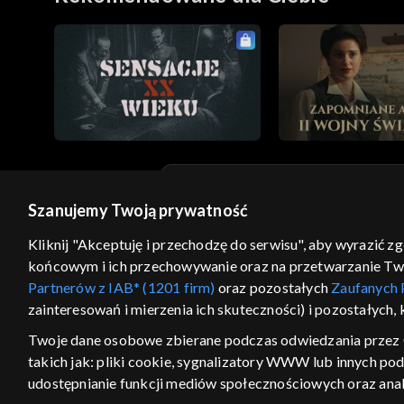
Szanujemy Twoją prywatność
© 2026 Telewizja Polska S.A. w likwidacji
Kliknij "Akceptuję i przechodzę do serwisu", aby wyrazić z
regulamin serwisu
cennik
polityka prywatności
końcowym i ich przechowywanie oraz na przetwarzanie Twoic
GEOLOKALIZA
Partnerów z IAB* (1201 firm)
oraz pozostałych
Zaufanych 
zainteresowań i mierzenia ich skuteczności) i pozostałych,
ŁĄCZYSZ SIĘ SPOZA PO
Twoje dane osobowe zbierane podczas odwiedzania przez 
Kraj, z którego się łączysz, to Stan
takich jak: pliki cookie, sygnalizatory WWW lub innych po
w związku z czym część tytułów na
udostępnianie funkcji mediów społecznościowych oraz anal
VOD może być nieodstępna. Spr
materiały możesz obejr