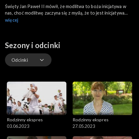
Święty Jan Paweł II mówił, że modlitwa to boża inicjatywa w
nas, choć modlitwę zaczyna się z myślą, że to jest inicjatywa
człowieka. Pełnię modlitwy osiąga człowiek nie wtedy, gdy
więcej
najbardziej wyraża siebie, ale wtedy, gdy w niej najpełniej staje
się obecny sam Bóg. No i właśnie o modlitwie i jej rodzajach
powiemy w „Rodzinnym ekspresie”.
Sezony i odcinki
Odcinki
Odcinki
Rodzinny ekspres
Rodzinny ekspres
03.06.2023
27.05.2023