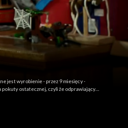
nie - przez 9 miesięcy -
pokuty ostatecznej, czyli że odprawiający
, czym jest Komunia Wynagradzająca, czy „spłatą