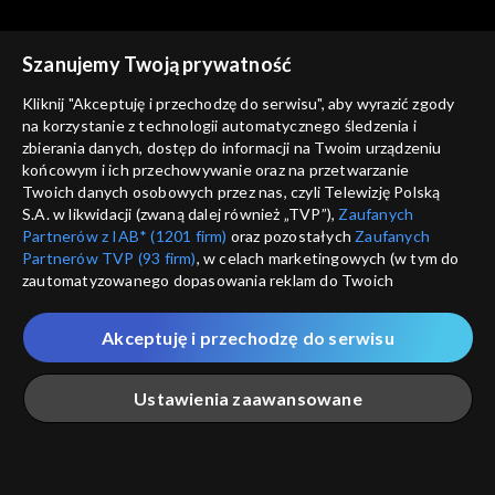
Szanujemy Twoją prywatność
Kliknij "Akceptuję i przechodzę do serwisu", aby wyrazić zgody
na korzystanie z technologii automatycznego śledzenia i
zbierania danych, dostęp do informacji na Twoim urządzeniu
Rodzinny ekspres
Rodzinny ekspres
końcowym i ich przechowywanie oraz na przetwarzanie
11.07.2020
04.07.2020
Twoich danych osobowych przez nas, czyli Telewizję Polską
S.A. w likwidacji (zwaną dalej również „TVP”),
Zaufanych
Partnerów z IAB* (1201 firm)
oraz pozostałych
Zaufanych
Partnerów TVP (93 firm)
, w celach marketingowych (w tym do
zautomatyzowanego dopasowania reklam do Twoich
zainteresowań i mierzenia ich skuteczności) i pozostałych,
które wskazujemy poniżej, a także zgody na udostępnianie
Akceptuję i przechodzę do serwisu
przez nas identyfikatora PPID do Google.
Rodzinny ekspres
Rodzinny ekspres
27.06.2020
20.06.2020
Twoje dane osobowe zbierane podczas odwiedzania przez
Ustawienia zaawansowane
Ciebie naszych
poszczególnych serwisów
zwanych dalej
„Portalem”, w tym informacje zapisywane za pomocą
technologii takich jak: pliki cookie, sygnalizatory WWW lub
innych podobnych technologii umożliwiających świadczenie
Główna
Szukaj
Moja lista
Na żywo
Więcej
dopasowanych i bezpiecznych usług, personalizację treści