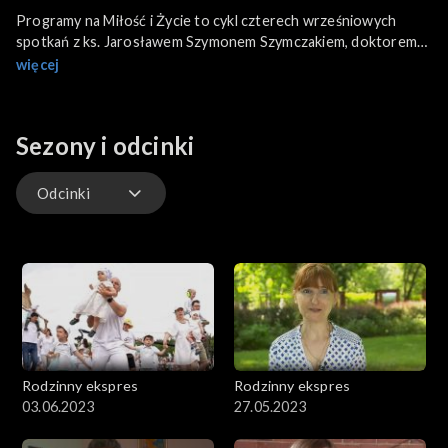
Programy na Miłość i Życie to cykl czterech wrześniowych
spotkań z ks. Jarosławem Szymonem Szymczakiem, doktorem
teologii małżeństwa i rodziny, kapłanem Instytutu Świętej
więcej
Rodziny...
Sezony i odcinki
Odcinki
Odcinki
Rodzinny ekspres
Rodzinny ekspres
03.06.2023
27.05.2023