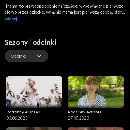
„Mama” to prawdopodobnie najczęściej wypowiadane pierwsze
słowo przez dziecko. Właśnie mama jest pierwszą osobą, którą
obdarzamy miłością i od której uczymy się nie tylko jak mówić
więcej
czy chodzić, ale przede wszystkim jak kochać. Bo miłość to nie
są tylko słowa, to przede wszystkim są czyny. W programie
podkreślimy rolę mamy na różnych płaszczyznach. Powiemy
Sezony i odcinki
czym jest macierzyństwo i o tym, u kogo mama może szukać
wsparcia. Podpowiemy dlaczego Maryja może być dla mam
doskonałą przewodniczką i czego od Maryi kobiety mogłyby się
Odcinki
uczyć.
Odcinki
Rodzinny ekspres
Rodzinny ekspres
03.06.2023
27.05.2023