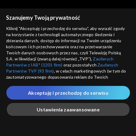
Szanujemy Twoją prywatność
Kliknij "Akceptuję i przechodzę do serwisu", aby wyrazić zgody
na korzystanie z technologii automatycznego śledzenia i
zbierania danych, dostęp do informacji na Twoim urządzeniu
Rodzinny ekspres
Rodzinny ekspres
końcowym i ich przechowywanie oraz na przetwarzanie
11.07.2020
04.07.2020
Twoich danych osobowych przez nas, czyli Telewizję Polską
S.A. w likwidacji (zwaną dalej również „TVP”),
Zaufanych
Partnerów z IAB* (1201 firm)
oraz pozostałych
Zaufanych
Partnerów TVP (93 firm)
, w celach marketingowych (w tym do
zautomatyzowanego dopasowania reklam do Twoich
zainteresowań i mierzenia ich skuteczności) i pozostałych,
które wskazujemy poniżej, a także zgody na udostępnianie
Akceptuję i przechodzę do serwisu
przez nas identyfikatora PPID do Google.
Rodzinny ekspres
Rodzinny ekspres
27.06.2020
20.06.2020
Twoje dane osobowe zbierane podczas odwiedzania przez
Ustawienia zaawansowane
Ciebie naszych
poszczególnych serwisów
zwanych dalej
„Portalem”, w tym informacje zapisywane za pomocą
technologii takich jak: pliki cookie, sygnalizatory WWW lub
innych podobnych technologii umożliwiających świadczenie
Główna
Szukaj
Moja lista
Na żywo
Więcej
dopasowanych i bezpiecznych usług, personalizację treści