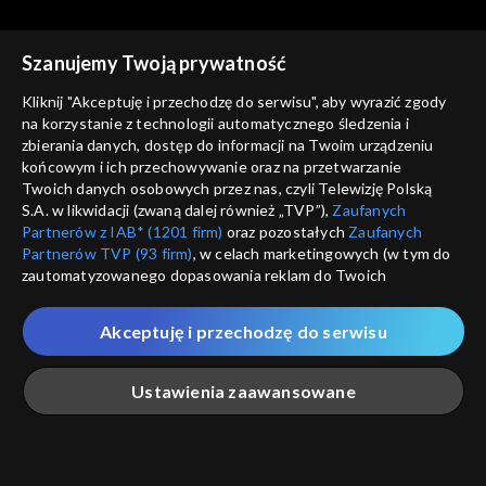
Szanujemy Twoją prywatność
Kliknij "Akceptuję i przechodzę do serwisu", aby wyrazić zgody
na korzystanie z technologii automatycznego śledzenia i
zbierania danych, dostęp do informacji na Twoim urządzeniu
Rodzinny ekspres
Rodzinny ekspres
końcowym i ich przechowywanie oraz na przetwarzanie
11.07.2020
04.07.2020
Twoich danych osobowych przez nas, czyli Telewizję Polską
S.A. w likwidacji (zwaną dalej również „TVP”),
Zaufanych
Partnerów z IAB* (1201 firm)
oraz pozostałych
Zaufanych
Partnerów TVP (93 firm)
, w celach marketingowych (w tym do
zautomatyzowanego dopasowania reklam do Twoich
zainteresowań i mierzenia ich skuteczności) i pozostałych,
które wskazujemy poniżej, a także zgody na udostępnianie
Akceptuję i przechodzę do serwisu
przez nas identyfikatora PPID do Google.
Rodzinny ekspres
Rodzinny ekspres
27.06.2020
20.06.2020
Twoje dane osobowe zbierane podczas odwiedzania przez
Ustawienia zaawansowane
Ciebie naszych
poszczególnych serwisów
zwanych dalej
„Portalem”, w tym informacje zapisywane za pomocą
technologii takich jak: pliki cookie, sygnalizatory WWW lub
innych podobnych technologii umożliwiających świadczenie
Główna
Szukaj
Moja lista
Na żywo
Więcej
dopasowanych i bezpiecznych usług, personalizację treści