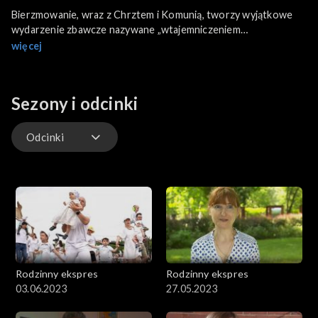
Bierzmowanie, wraz z Chrztem i Komunią, tworzy wyjątkowe
wydarzenie zbawcze nazywane „wtajemniczeniem
chrześcijańskim”. Będziemy mówić o sakramencie, który umacnia
więcej
duchowo młodego człowieka wkraczającego w dorosłość.
Powiemy o darach wypływających z tego sakramentu, a także
jak rodzinnie przeżyć tajemnicę Bierzmowania.
Sezony i odcinki
Odcinki
Odcinki
Rodzinny ekspres
Rodzinny ekspres
03.06.2023
27.05.2023