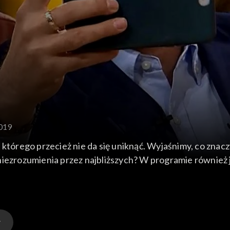
2019
 którego przecież nie da się uniknąć. Wyjaśnimy, co znacz
iezrozumienia przez najbliższych? W programie również ja
lnikami w górach.