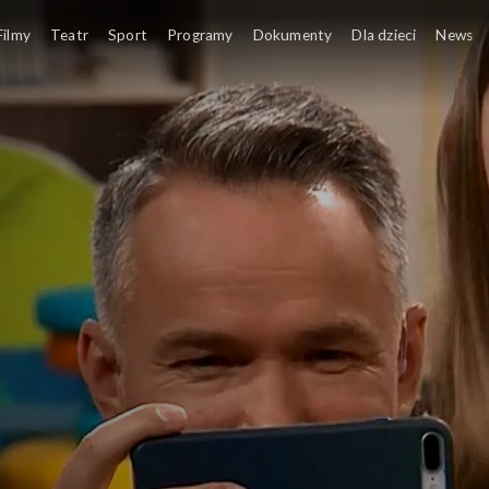
Filmy
Teatr
Sport
Programy
Dokumenty
Dla dzieci
News