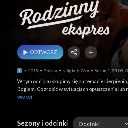
ODTWÓRZ
2019
Polska
religia
23m
Sezon 1, 28.09.
W tym odcinku skupimy się na temacie cierpienia,
Bogiem. Co zrobić w sytuacjach opuszczenia lub n
zrzekł się funkcji biskupa, aby przebywać z puste
więcej
Sezony i odcinki
Odcinki