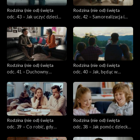
Rodzina (nie od) święta
Rodzina (nie od) święta
odc. 43 – Jak uczyć dzieci
odc. 42 – Samorealizacja i
cierpliwości w czasach
osobiste szczęście w
natychmiastowej
małżeństwie. Czy jest
gratyfikacji?
możliwe i potrzebne?
Rodzina (nie od) święta
Rodzina (nie od) święta
odc. 41 – Duchowny
odc. 40 – Jak, będąc w
zaprzyjaźniony z rodziną –
małżeństwie, przeżywać
szansa czy zagrożenie dla
przyjaźnie z osobami
relacji?
przeciwnej płci?
Rodzina (nie od) święta
Rodzina (nie od) święta
odc. 39 – Co robić, gdy
odc. 38 – Jak pomóc dziecku
dziecko ciągle czegoś chce i
budować zdrowe przyjaźnie,
trudno mu odmówić?
a nie tylko „koleżeństwo”?