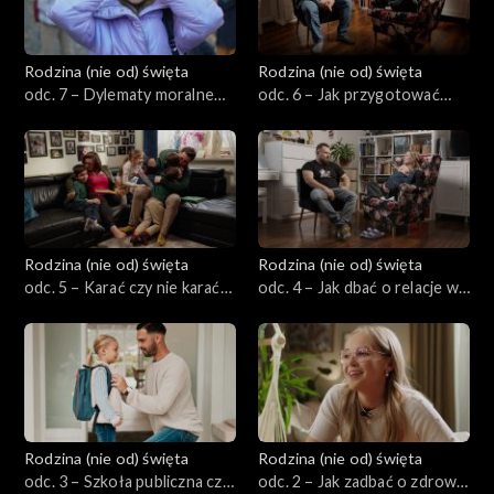
Rodzina (nie od) święta
Rodzina (nie od) święta
odc. 7 – Dylematy moralne
odc. 6 – Jak przygotować
dzieci. Jak formować
dziecko na pojawienie się
sumienie dziecka?
rodzeństwa?
Rodzina (nie od) święta
Rodzina (nie od) święta
odc. 5 – Karać czy nie karać?
odc. 4 – Jak dbać o relacje w
Jak skutecznie wychowywać
małżeństwie mając dzieci?
bez przemocy?
Rodzina (nie od) święta
Rodzina (nie od) święta
odc. 3 – Szkoła publiczna czy
odc. 2 – Jak zadbać o zdrowie