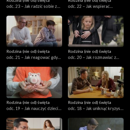
Rodzina (nie od) święta
Rodzina (nie od) święta
odc. 23 – Jak radzić sobie z
odc. 22 – Jak wspierać
zazdrością w małżeństwie?
dziecko w podejmowaniu
decyzji?
Rodzina (nie od) święta
Rodzina (nie od) święta
odc. 21 – Jak reagować gdy
odc. 20 – Jak rozmawiać z
dziecko kłamie?
dzieckiem o śmierci, żałobie i
trudnych sprawach
duchowych?
Rodzina (nie od) święta
Rodzina (nie od) święta
odc. 19 – Jak nauczyć dzieci
odc. 18 – Jak uniknąć kryzysu
korzystania z pieniędzy i
w małżeństwie po
zarządzania kieszonkowym?
narodzinach dziecka?