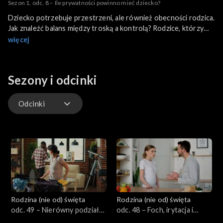
Sezon 1, odc. 8 – Ile prywatności powinno mieć dziecko?
Dziecko potrzebuje przestrzeni, ale również obecności rodzica.
Jak znaleźć balans między troską a kontrolą? Rodzice, którzy
budują relację opartą na zaufaniu, uczą dzieci odpowiedzialności
więcej
i samodzielnego podejmowania decyzji. Ale jak wyznaczyć jasne
zasady pomagające dziecku czuć się bezpiecznie, a jednocześnie
rozwijać własną niezależność? To temat kolejnego odcinka, w
Sezony i odcinki
którym wraz z rodzicami dzieci młodszych i nastolatków
zastanówmy się ile prywatności powinno mieć dziecko.
Odcinki
Odcinki
Rodzina (nie od) święta
Rodzina (nie od) święta
odc. 49 – Nierówny podział
odc. 48 – Foch, irytacja i
obowiązków w małżeństwie
gniew w małżeństwie – jak