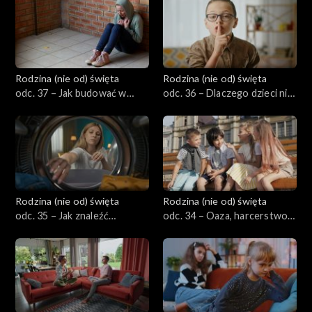
Rodzina (nie od) święta
Rodzina (nie od) święta
odc. 37 – Jak budować w
odc. 36 – Dlaczego dzieci nie
dziecku empatię i wrażliwość
mówią rodzicom
w świecie hejtu i obojętności
wszystkiego – i jak to
zmienić?
Rodzina (nie od) święta
Rodzina (nie od) święta
odc. 35 – Jak znaleźć
odc. 34 – Oaza, harcerstwo,
równowagę między
neokatechumenat, odnowa
rodzicielstwem,
w Duchu Świętym – gdzie
małżeństwem a pędem życia?
wysłać dzieci?