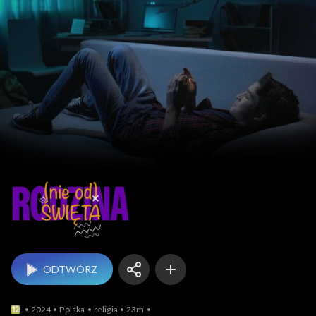
Rodzina (nie od) święta
ODTWÓRZ
2024
Polska
religia
23m