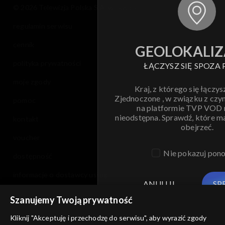
© 2026 Telewizja Polska S.A. w likwidacji
regulamin serwisu
cennik
GEOLOKALIZ
polityka prywatności
ŁĄCZYSZ SIĘ SPOZA 
moje zgody
Kraj, z którego się łączys
Zjednoczone , w związku z czy
pomoc
na platformie TVP VOD
nieodstępna. Sprawdź, które m
kontakt
obejrzeć.
voucher
Nie pokazuj pon
dostępność
informacje o dostawcy usług
ANULUJ
SP
Szanujemy Twoją prywatność
Kliknij "Akceptuję i przechodzę do serwisu", aby wyrazić zgody