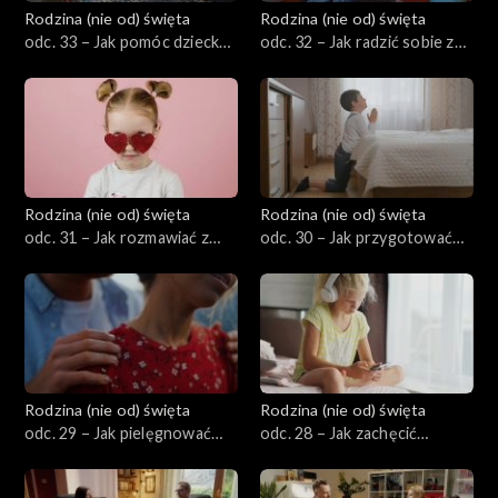
Rodzina (nie od) święta
Rodzina (nie od) święta
odc. 33 – Jak pomóc dziecku
odc. 32 – Jak radzić sobie z
przejść przez kryzysy
zazdrością między
tożsamości w okresie
rodzeństwem?
dorastania?
Rodzina (nie od) święta
Rodzina (nie od) święta
odc. 31 – Jak rozmawiać z
odc. 30 – Jak przygotować
dziećmi o miłości,
dzieci do uczestnictwa w
małżeństwie i powołaniu?
wydarzeniach religijnych i
sakramentach?
Rodzina (nie od) święta
Rodzina (nie od) święta
odc. 29 – Jak pielęgnować
odc. 28 – Jak zachęcić
namiętność i romantyzm w
dziecko do czytania i
małżeństwie?
ograniczyć czas ekranów?