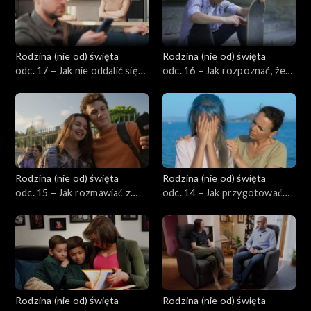
Rodzina (nie od) święta
Rodzina (nie od) święta
odc. 17 – Jak nie oddalić się
odc. 16 – Jak rozpoznać, że
od siebie jako małżonkowie,
nastolatek ma problemy
gdy dzieci dorastają?
emocjonalne i kiedy szukać
pomocy?
Rodzina (nie od) święta
Rodzina (nie od) święta
odc. 15 – Jak rozmawiać z
odc. 14 – Jak przygotować
nastolatkiem o jego
się na bunt nastolatka?
znajomych i pierwszych
związkach?
Rodzina (nie od) święta
Rodzina (nie od) święta