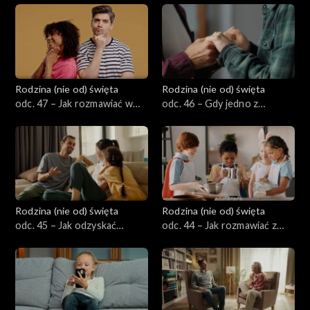
– jak znaleźć równowagę?
sobie z nimi radzić?
Rodzina (nie od) święta
Rodzina (nie od) święta
odc. 47 – Jak rozmawiać w
odc. 46 – Gdy jedno z
małżeństwie o dużych
małżonków choruje - jak
decyzjach i zmianach
przejść przez to razem jako
życiowych?
rodzina?
Rodzina (nie od) święta
Rodzina (nie od) święta
odc. 45 – Jak odzyskać
odc. 44 – Jak rozmawiać z
autorytet rodzica w świecie
dziećmi o różnorodności
internetu, influencerów i
ludzi i świata (bez ideologii, z
rówieśników?
szacunkiem)?