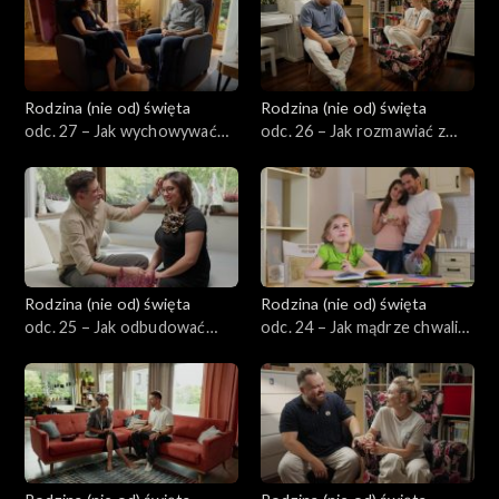
Rodzina (nie od) święta
Rodzina (nie od) święta
odc. 27 – Jak wychowywać
odc. 26 – Jak rozmawiać z
dziecko w kulturze pełnej
dzieckiem o wojnie,
seksualizacji i wulgarności?
przemocy i wiadomościach ze
świata?
Rodzina (nie od) święta
Rodzina (nie od) święta
odc. 25 – Jak odbudować
odc. 24 – Jak mądrze chwalić
bliskość małżeńską po
dziecko, by go nie zepsuć?
kryzysie?