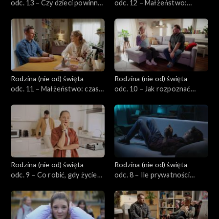
odc. 13 – Czy dzieci powinny
odc. 12 – Małżeństwo:
mieć obowiązki domowe?
finanse wspólne czy osobne?
Rodzina (nie od) święta
Rodzina (nie od) święta
odc. 11 – Małżeństwo: czas
odc. 10 – Jak rozpoznać
wspólny i czas dla siebie
rozpoczynający się kryzys w
małżeństwie i jak reagować?
Rodzina (nie od) święta
Rodzina (nie od) święta
odc. 9 – Co robić, gdy życie
odc. 8 – Ile prywatności
religijne małżonków ma
powinno mieć dziecko?
różne prędkości?