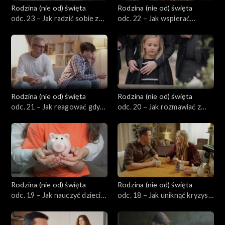
Rodzina (nie od) święta
Rodzina (nie od) święta
odc. 23 – Jak radzić sobie z
odc. 22 – Jak wspierać
zazdrością w małżeństwie?
dziecko w podejmowaniu
decyzji?
Rodzina (nie od) święta
Rodzina (nie od) święta
odc. 21 – Jak reagować gdy
odc. 20 – Jak rozmawiać z
dziecko kłamie?
dzieckiem o śmierci, żałobie i
trudnych sprawach
duchowych?
Rodzina (nie od) święta
Rodzina (nie od) święta
odc. 19 – Jak nauczyć dzieci
odc. 18 – Jak uniknąć kryzysu
korzystania z pieniędzy i
w małżeństwie po
zarządzania kieszonkowym?
narodzinach dziecka?