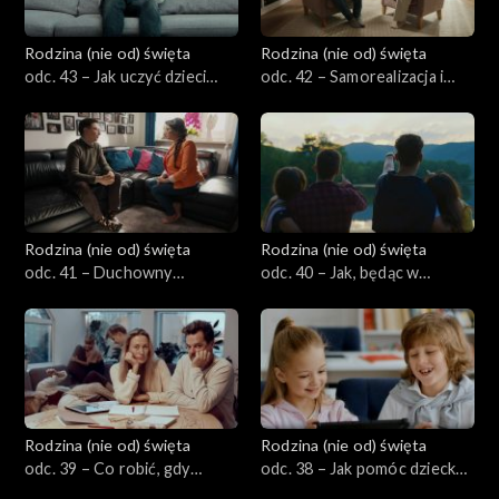
Rodzina (nie od) święta
Rodzina (nie od) święta
odc. 43 – Jak uczyć dzieci
odc. 42 – Samorealizacja i
cierpliwości w czasach
osobiste szczęście w
natychmiastowej
małżeństwie. Czy jest
gratyfikacji?
możliwe i potrzebne?
Rodzina (nie od) święta
Rodzina (nie od) święta
odc. 41 – Duchowny
odc. 40 – Jak, będąc w
zaprzyjaźniony z rodziną –
małżeństwie, przeżywać
szansa czy zagrożenie dla
przyjaźnie z osobami
relacji?
przeciwnej płci?
Rodzina (nie od) święta
Rodzina (nie od) święta
odc. 39 – Co robić, gdy
odc. 38 – Jak pomóc dziecku
dziecko ciągle czegoś chce i
budować zdrowe przyjaźnie,