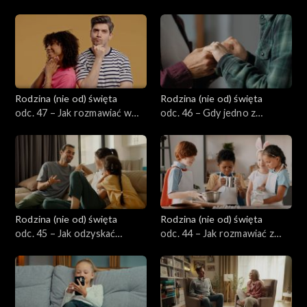
obowiązków w małżeństwie
gniew w małżeństwie – jak
– jak znaleźć równowagę?
sobie z nimi radzić?
Rodzina (nie od) święta
Rodzina (nie od) święta
odc. 47 – Jak rozmawiać w
odc. 46 – Gdy jedno z
małżeństwie o dużych
małżonków choruje - jak
decyzjach i zmianach
przejść przez to razem jako
życiowych?
rodzina?
Rodzina (nie od) święta
Rodzina (nie od) święta
odc. 45 – Jak odzyskać
odc. 44 – Jak rozmawiać z
autorytet rodzica w świecie
dziećmi o różnorodności
internetu, influencerów i
ludzi i świata (bez ideologii, z
rówieśników?
szacunkiem)?