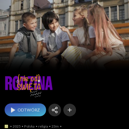
Rodzina (nie od) święta
ODTWÓRZ
2025
Polska
religia
23m