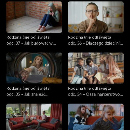
trudno mu odmówić?
a nie tylko „koleżeństwo”?
Rodzina (nie od) święta
Rodzina (nie od) święta
odc. 37 – Jak budować w
odc. 36 – Dlaczego dzieci nie
dziecku empatię i wrażliwość
mówią rodzicom
w świecie hejtu i obojętności
wszystkiego – i jak to
zmienić?
Rodzina (nie od) święta
Rodzina (nie od) święta
odc. 35 – Jak znaleźć
odc. 34 – Oaza, harcerstwo,
równowagę między
neokatechumenat, odnowa
rodzicielstwem,
w Duchu Świętym – gdzie
małżeństwem a pędem życia?
wysłać dzieci?