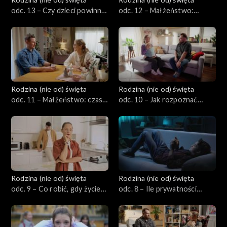
odc. 13 – Czy dzieci powinny
odc. 12 – Małżeństwo:
mieć obowiązki domowe?
finanse wspólne czy osobne?
Rodzina (nie od) święta
Rodzina (nie od) święta
odc. 11 – Małżeństwo: czas
odc. 10 – Jak rozpoznać
wspólny i czas dla siebie
rozpoczynający się kryzys w
małżeństwie i jak reagować?
Rodzina (nie od) święta
Rodzina (nie od) święta
odc. 9 – Co robić, gdy życie
odc. 8 – Ile prywatności
religijne małżonków ma
powinno mieć dziecko?
różne prędkości?