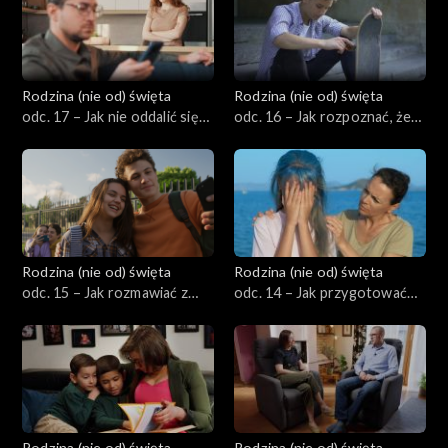
Rodzina (nie od) święta
Rodzina (nie od) święta
odc. 17 – Jak nie oddalić się
odc. 16 – Jak rozpoznać, że
od siebie jako małżonkowie,
nastolatek ma problemy
gdy dzieci dorastają?
emocjonalne i kiedy szukać
pomocy?
Rodzina (nie od) święta
Rodzina (nie od) święta
odc. 15 – Jak rozmawiać z
odc. 14 – Jak przygotować
nastolatkiem o jego
się na bunt nastolatka?
znajomych i pierwszych
związkach?
Rodzina (nie od) święta
Rodzina (nie od) święta