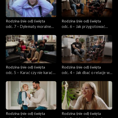
Rodzina (nie od) święta
Rodzina (nie od) święta
odc. 7 – Dylematy moralne
odc. 6 – Jak przygotować
dzieci. Jak formować
dziecko na pojawienie się
sumienie dziecka?
rodzeństwa?
Rodzina (nie od) święta
Rodzina (nie od) święta
odc. 5 – Karać czy nie karać?
odc. 4 – Jak dbać o relacje w
Jak skutecznie wychowywać
małżeństwie mając dzieci?
bez przemocy?
Rodzina (nie od) święta
Rodzina (nie od) święta