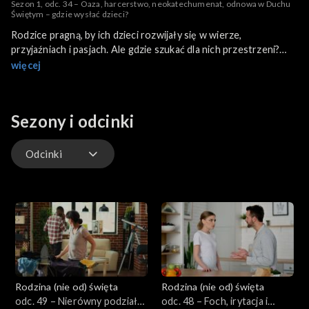
Sezon 1, odc. 34 – Oaza, harcerstwo, neokatechumenat, odnowa w Duchu
Świętym – gdzie wysłać dzieci?
Rodzice pragną, by ich dzieci rozwijały się w wierze,
przyjaźniach i pasjach. Ale gdzie szukać dla nich przestrzeni?
Czy rodzice mogą decydować o zainteresowaniach swoich
więcej
dzieci? Oaza, harcerstwo, neokatechumenat, odnowa w Duchu
Świętym – każda droga oferuje coś innego. Jedna stawia na
formację duchową, inna na dyscyplinę i służbę, jeszcze inna na
Sezony i odcinki
wspólnotę i rodzinność. Ale skąd wiedzieć, która droga będzie
odpowiednia dla mojego dziecka?
Odcinki
Odcinki
Rodzina (nie od) święta
Rodzina (nie od) święta
odc. 49 – Nierówny podział
odc. 48 – Foch, irytacja i