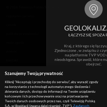
© 2026 Telewizja Polska S.A. w likwidacji
regulamin serwisu
cennik
GEOLOKALIZ
polityka prywatności
ŁĄCZYSZ SIĘ SPOZA 
moje zgody
Kraj, z którego się łączys
Zjednoczone , w związku z czy
pomoc
na platformie TVP VOD
nieodstępna. Sprawdź, które m
kontakt
obejrzeć.
voucher
Szanujemy Twoją prywatność
Nie pokazuj pon
dostępność
Kliknij "Akceptuję i przechodzę do serwisu", aby wyrazić zgody
informacje o dostawcy usług
na korzystanie z technologii automatycznego śledzenia i
ANULUJ
SP
zbierania danych, dostęp do informacji na Twoim urządzeniu
końcowym i ich przechowywanie oraz na przetwarzanie
Twoich danych osobowych przez nas, czyli Telewizję Polską
S.A. w likwidacji (zwaną dalej również „TVP”),
Zaufanych