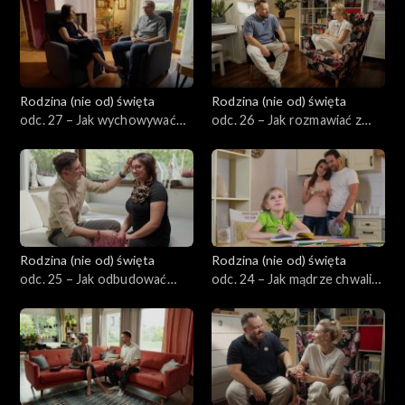
Rodzina (nie od) święta
Rodzina (nie od) święta
odc. 27 – Jak wychowywać
odc. 26 – Jak rozmawiać z
dziecko w kulturze pełnej
dzieckiem o wojnie,
seksualizacji i wulgarności?
przemocy i wiadomościach ze
świata?
Rodzina (nie od) święta
Rodzina (nie od) święta
odc. 25 – Jak odbudować
odc. 24 – Jak mądrze chwalić
bliskość małżeńską po
dziecko, by go nie zepsuć?
kryzysie?