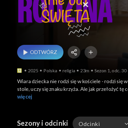
ODTWÓRZ
2025
Polska
religia
23m
Sezon 1, odc. 30
Wiara dziecka nie rodzi się w kościele - rodzi si
stole, uczy się znaku krzyża. Ale jak przełożyć
w życiu religijnym odpowiedzą rodzice?
więcej
Sezony i odcinki
Odcinki