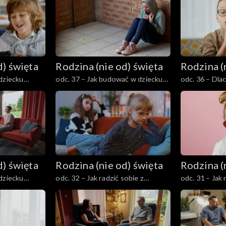
yfikacji?
możliwe i potrzebne?
czy zagrożenie
d) święta
Rodzina (nie od) święta
Rodzina (
dziecku
odc. 37 – Jak budować w dziecku
odc. 36 – Dlac
aźnie, a nie
empatię i wrażliwość w świecie
mówią rodzic
?
hejtu i obojętności
jak to zmienić
d) święta
Rodzina (nie od) święta
Rodzina (
dziecku
odc. 32 – Jak radzić sobie z
odc. 31 – Jak
y tożsamości
zazdrością między rodzeństwem?
o miłości, mał
?
powołaniu?