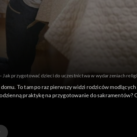
 – Jak przygotować dzieci do uczestnictwa w wydarzeniach relig
ę w domu. To tam po raz pierwszy widzi rodziców modlących
 tę codzienną praktykę na przygotowanie do sakramentów?