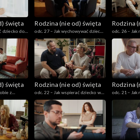
d) święta
Rodzina (nie od) święta
Rodzina (
ić dziecko do
odc. 27 – Jak wychowywać dziecko
odc. 26 – Jak
 czas
w kulturze pełnej seksualizacji i
dzieckiem o w
wulgarności?
wiadomościac
d) święta
Rodzina (nie od) święta
Rodzina (
sobie z
odc. 22 – Jak wspierać dziecko w
odc. 21 – Jak
stwie?
podejmowaniu decyzji?
dziecko kłami