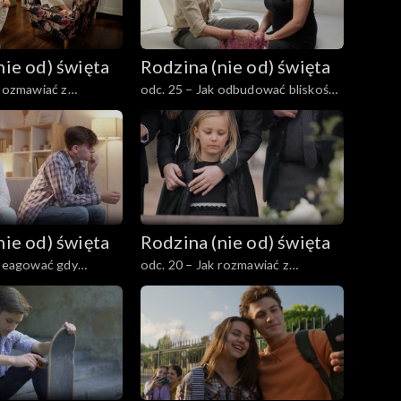
nie od) święta
Rodzina (nie od) święta
 rozmawiać z
odc. 25 – Jak odbudować bliskość
ojnie, przemocy i
małżeńską po kryzysie?
h ze świata?
nie od) święta
Rodzina (nie od) święta
 reagować gdy
odc. 20 – Jak rozmawiać z
e?
dzieckiem o śmierci, żałobie i
trudnych sprawach duchowych?