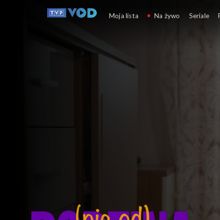
Rodzina (nie od) święta
Moja lista
Na żywo
Seriale