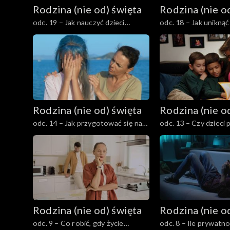
Rodzina (nie od) święta
Rodzina (nie o
odc. 19 – Jak nauczyć dzieci
odc. 18 – Jak unikną
korzystania z pieniędzy i
małżeństwie po naro
zarządzania kieszonkowym?
dziecka?
Rodzina (nie od) święta
Rodzina (nie o
odc. 14 – Jak przygotować się na
odc. 13 – Czy dzieci
bunt nastolatka?
obowiązki domowe?
Rodzina (nie od) święta
Rodzina (nie o
odc. 9 – Co robić, gdy życie
odc. 8 – Ile prywatn