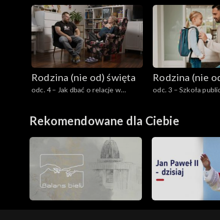
religijne małżonków ma różne
mieć dziecko?
prędkości?
Rodzina (nie od) święta
Rodzina (nie o
odc. 4 – Jak dbać o relacje w
odc. 3 – Szkoła publi
małżeństwie mając dzieci?
edukacja domowa?
Rekomendowane dla Ciebie