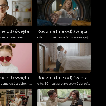
 dla relacji?
przyjaźnie z osobami przeciwnej
płci?
nie od) święta
Rodzina (nie od) święta
zego dzieci nie
odc. 35 – Jak znaleźć równowagę
om wszystkiego – i
między rodzicielstwem,
?
małżeństwem a pędem życia?
nie od) święta
Rodzina (nie od) święta
 rozmawiać z dziećmi
odc. 30 – Jak przygotować dzieci
żeństwie i
do uczestnictwa w wydarzeniach
religijnych i sakramentach?