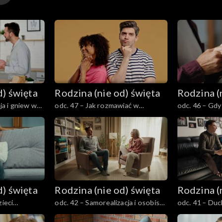
d) święta
Rodzina (nie od) święta
Rodzina (
ja i gniew w
odc. 47 – Jak rozmawiać w
odc. 46 – Gd
ie z nimi
małżeństwie o dużych decyzjach i
choruje - jak 
zmianach życiowych?
razem jako ro
d) święta
Rodzina (nie od) święta
Rodzina (
zieci
odc. 42 – Samorealizacja i osobiste
odc. 41 – Du
ch
szczęście w małżeństwie. Czy jest
zaprzyjaźnion