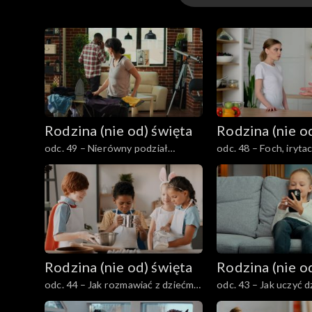
Odcinki
Rodzina (nie od) święta
Rodzina (nie o
odc. 49 – Nierówny podział
odc. 48 – Foch, irytac
obowiązków w małżeństwie – jak
małżeństwie – jak sob
znaleźć równowagę?
radzić?
Rodzina (nie od) święta
Rodzina (nie o
odc. 44 – Jak rozmawiać z dziećmi
odc. 43 – Jak uczyć d
o różnorodności ludzi i świata (bez
cierpliwości w czasa