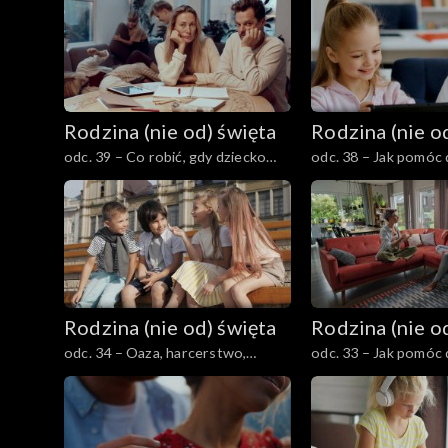
ideologii, z szacunkiem)?
natychmiastowej grat
Rodzina (nie od) święta
Rodzina (nie o
odc. 39 – Co robić, gdy dziecko
odc. 38 – Jak pomóc 
ciągle czegoś chce i trudno mu
budować zdrowe przyj
odmówić?
tylko „koleżeństwo”
Rodzina (nie od) święta
Rodzina (nie o
odc. 34 – Oaza, harcerstwo,
odc. 33 – Jak pomóc 
neokatechumenat, odnowa w
przejść przez kryzys
Duchu Świętym – gdzie wysłać
w okresie dorastania
dzieci?