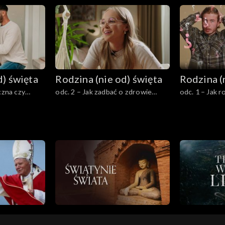
Jak formować sumienie dziecka?
na pojawienie
d) święta
Rodzina (nie od) święta
Rodzina (
czna czy
odc. 2 – Jak zadbać o zdrowie
odc. 1 – Jak 
psychiczne dziecka?
seksie?