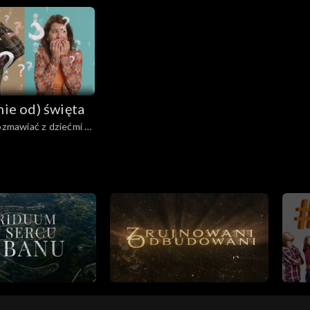
 się rodzeństwa?
skutecznie wychowywać bez
przemocy?
nie od) święta
rozmawiać z dziećmi o