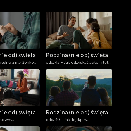
nie od) święta
Rodzina (nie od) święta
y jedno z małżonków
odc. 45 – Jak odzyskać autorytet
przejść przez to
rodzica w świecie internetu,
dzina?
influencerów i rówieśników?
nie od) święta
Rodzina (nie od) święta
chowny
odc. 40 – Jak, będąc w
y z rodziną – szansa
małżeństwie, przeżywać