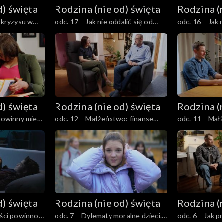
d) święta
Rodzina (nie od) święta
Rodzina (
ć kryzysu w
odc. 17 – Jak nie oddalić się od
odc. 16 – Jak
dzinach
siebie jako małżonkowie, gdy
nastolatek m
dzieci dorastają?
emocjonalne i
pomocy?
d) święta
Rodzina (nie od) święta
Rodzina (
 powinny mieć
odc. 12 – Małżeństwo: finanse
odc. 11 – Mał
wspólne czy osobne?
wspólny i czas
d) święta
Rodzina (nie od) święta
Rodzina (
ości powinno
odc. 7 – Dylematy moralne dzieci.
odc. 6 – Jak 