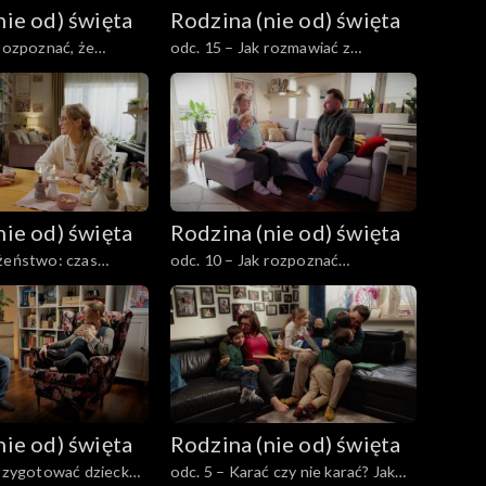
nie od) święta
Rodzina (nie od) święta
 rozpoznać, że
odc. 15 – Jak rozmawiać z
a problemy
nastolatkiem o jego znajomych i
 kiedy szukać
pierwszych związkach?
nie od) święta
Rodzina (nie od) święta
żeństwo: czas
odc. 10 – Jak rozpoznać
 dla siebie
rozpoczynający się kryzys w
małżeństwie i jak reagować?
nie od) święta
Rodzina (nie od) święta
przygotować dziecko
odc. 5 – Karać czy nie karać? Jak