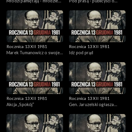
Młodzi pamiętają - młodzież
Pod prasą - publicyści o
o wydarzeniach stanu
stanie wojennym
wojennego
Rocznica 13 XII 1981
Rocznica 13 XII 1981
Marek Tumanowicz o swojej
Idź pod prąd
pracy w telewizji w czasie
stanu wojennego
Rocznica 13 XII 1981
Rocznica 13 XII 1981
Akcja „Spokój”
Gen. Jaruzelski ogłasza
wprowadzenie stanu
wojennego (13.12.1981r.)