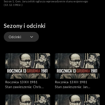
Sezon 1, Gen. Jaruzelski ogłasza wprowadzenie stanu wojennego
(13.12.1981r.)
Sezony i odcinki
Odcinki
Odcinki
Rocznica 13 XII 1981
Rocznica 13 XII 1981
Stan zawieszenia: Chris
Stan zawieszenia: Jan
Niedenthal, Yoshiho Umeda
Borysewicz, Joanna
Szczepkowska