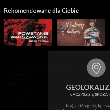
Rekomendowane dla Ciebie
© 2026 Telewizja Polska S.A. w likwidacji
regulamin serwisu
cennik
GEOLOKALIZ
polityka prywatności
ŁĄCZYSZ SIĘ SPOZA 
moje zgody
Kraj, z którego się łączys