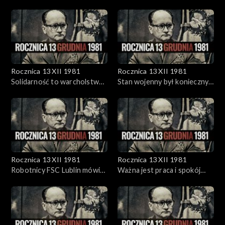
Sierpniowych - M. Rakowski
Wałęsa w Stoczni Gdańskiej
(1983)
(1983)
Rocznica 13 XII 1981
Rocznica 13 XII 1981
Solidarność to warcholstwo
Stan wojenny był konieczny -
- M. Rakowski (1983)
M. Rakowski (1983)
Rocznica 13 XII 1981
Rocznica 13 XII 1981
Robotnicy FSC Lublin mówią
Ważna jest praca i spokój
(1981)
(1981)