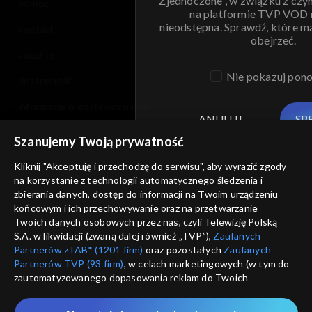
Zjednoczone , w związku z czy
pomoc
na platformie TVP VOD
nieodstępna. Sprawdź, które m
kontakt
obejrzeć.
voucher
Nie pokazuj pon
dostępność
informacje o dostawcy usług
ANULUJ
SP
Szanujemy Twoją prywatność
Kliknij "Akceptuję i przechodzę do serwisu", aby wyrazić zgody
na korzystanie z technologii automatycznego śledzenia i
zbierania danych, dostęp do informacji na Twoim urządzeniu
końcowym i ich przechowywanie oraz na przetwarzanie
Twoich danych osobowych przez nas, czyli Telewizję Polską
S.A. w likwidacji (zwaną dalej również „TVP”),
Zaufanych
Partnerów z IAB* (1201 firm)
oraz pozostałych
Zaufanych
Partnerów TVP (93 firm)
, w celach marketingowych (w tym do
zautomatyzowanego dopasowania reklam do Twoich
zainteresowań i mierzenia ich skuteczności) i pozostałych,
które wskazujemy poniżej, a także zgody na udostępnianie