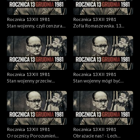
Rocznica 13 XII 1981
Rocznica 13 XII 1981
Stan wojenny, czyli cenzura
Zofia Romaszewska. 13
uber alles
grudnia
Rocznica 13 XII 1981
Rocznica 13 XII 1981
Stan wojenny przeciw
Stan wojenny mógł być
ekstremie - M. Rakowski w
wprowadzony wcześniej - M.
Stoczni Gdańskiej (1983)
Rakowski w Stoczni
Gdańskiej (1983)
Rocznica 13 XII 1981
Rocznica 13 XII 1981
O rocznicy Porozumień
Obrażacie nas! - Lech