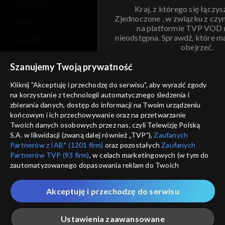
moje zgody
Kraj, z którego się łączys
Zjednoczone , w związku z czy
pomoc
na platformie TVP VOD
nieodstępna. Sprawdź, które m
kontakt
obejrzeć.
voucher
Szanujemy Twoją prywatność
Nie pokazuj pon
dostępność
Kliknij "Akceptuję i przechodzę do serwisu", aby wyrazić zgody
informacje o dostawcy usług
na korzystanie z technologii automatycznego śledzenia i
ANULUJ
SP
zbierania danych, dostęp do informacji na Twoim urządzeniu
końcowym i ich przechowywanie oraz na przetwarzanie
Twoich danych osobowych przez nas, czyli Telewizję Polską
S.A. w likwidacji (zwaną dalej również „TVP”),
Zaufanych
Partnerów z IAB* (1201 firm)
oraz pozostałych
Zaufanych
Partnerów TVP (93 firm)
, w celach marketingowych (w tym do
zautomatyzowanego dopasowania reklam do Twoich
zainteresowań i mierzenia ich skuteczności) i pozostałych,
które wskazujemy poniżej, a także zgody na udostępnianie
Akceptuję i przechodzę do serwisu
przez nas identyfikatora PPID do Google.
Twoje dane osobowe zbierane podczas odwiedzania przez
Ustawienia zaawansowane
Ciebie naszych
poszczególnych serwisów
zwanych dalej