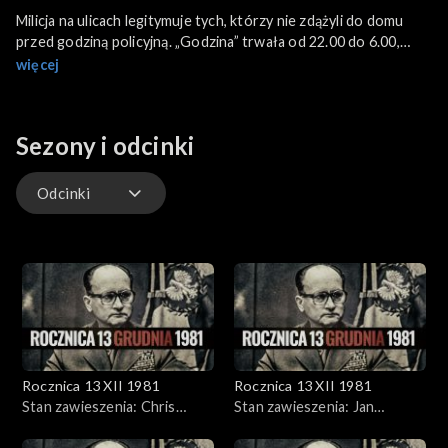
Milicja na ulicach legitymuje tych, którzy nie zdążyli do domu
przed godziną policyjną. „Godzina” trwała od 22.00 do 6.00,
później przesunięto jej poranną granicę do godziny 5.00, ze
więcej
względu na fakt, że nie wszyscy obywatele mogli wówczas
zdążyć do pracy.
Sezony i odcinki
Odcinki
Odcinki
Rocznica 13 XII 1981
Rocznica 13 XII 1981
Stan zawieszenia: Chris
Stan zawieszenia: Jan
Niedenthal, Yoshiho Umeda
Borysewicz, Joanna