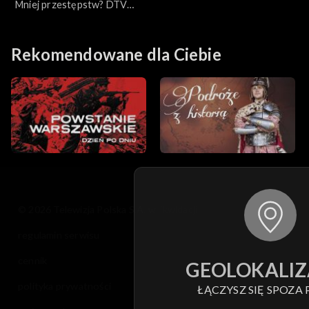
Mniej przestępstw? DTV
1981
Rekomendowane dla Ciebie
© 2026 Telewizja Polska S.A. w likwidacji
regulamin serwisu
cennik
GEOLOKALIZ
polityka prywatności
ŁĄCZYSZ SIĘ SPOZA 