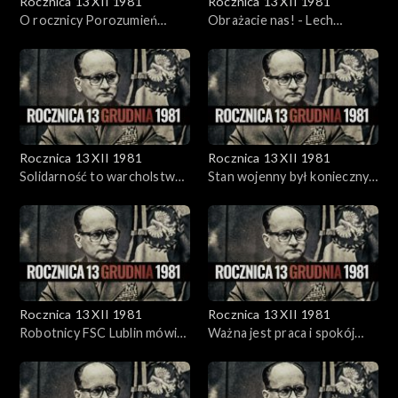
Rocznica 13 XII 1981
Rocznica 13 XII 1981
O rocznicy Porozumień
Obrażacie nas! - Lech
Sierpniowych - M. Rakowski
Wałęsa w Stoczni Gdańskiej
(1983)
(1983)
Rocznica 13 XII 1981
Rocznica 13 XII 1981
Solidarność to warcholstwo
Stan wojenny był konieczny -
- M. Rakowski (1983)
M. Rakowski (1983)
Rocznica 13 XII 1981
Rocznica 13 XII 1981
Robotnicy FSC Lublin mówią
Ważna jest praca i spokój
(1981)
(1981)