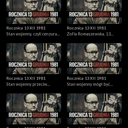
Rocznica 13 XII 1981
Rocznica 13 XII 1981
Stan wojenny, czyli cenzura
Zofia Romaszewska. 13
uber alles
grudnia
Rocznica 13 XII 1981
Rocznica 13 XII 1981
Stan wojenny przeciw
Stan wojenny mógł być
ekstremie - M. Rakowski w
wprowadzony wcześniej - M.
Stoczni Gdańskiej (1983)
Rakowski w Stoczni
Gdańskiej (1983)