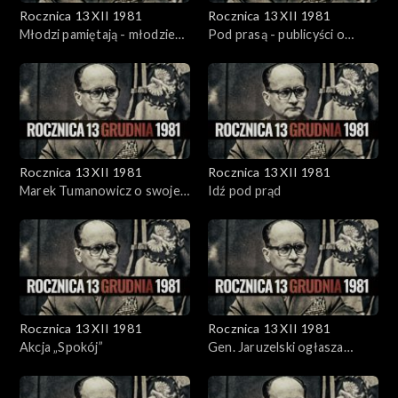
Rocznica 13 XII 1981
Rocznica 13 XII 1981
Młodzi pamiętają - młodzież
Pod prasą - publicyści o
o wydarzeniach stanu
stanie wojennym
wojennego
Rocznica 13 XII 1981
Rocznica 13 XII 1981
Marek Tumanowicz o swojej
Idź pod prąd
pracy w telewizji w czasie
stanu wojennego
Rocznica 13 XII 1981
Rocznica 13 XII 1981
Akcja „Spokój”
Gen. Jaruzelski ogłasza
wprowadzenie stanu
wojennego (13.12.1981r.)