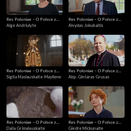
Res Poloniae – O Polsce z
Res Poloniae – O Polsce z
oddali
Alge Andriulyte
oddali
Alvydas Jokubaitis
Res Poloniae – O Polsce z
Res Poloniae – O Polsce z
oddali
Sigita Maslauskaite-Mayliene
oddali
Abp. Gintaras Grusas
Res Poloniae – O Polsce z
Res Poloniae – O Polsce z
oddali
Dalia Grimalauskaite
oddali
Giedre Mickunaite