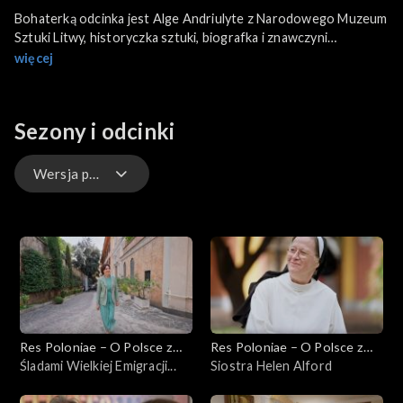
Bohaterką odcinka jest Alge Andriulyte z Narodowego Muzeum
Sztuki Litwy, historyczka sztuki, biografka i znawczyni
twórczości Ferdynanda Ruszczyca.
więcej
Sezony i odcinki
Wersja polska
Wersja polska
Wersja angielska
Res Poloniae – O Polsce z
Res Poloniae – O Polsce z
oddali
Śladami Wielkiej Emigracji...
oddali
Siostra Helen Alford