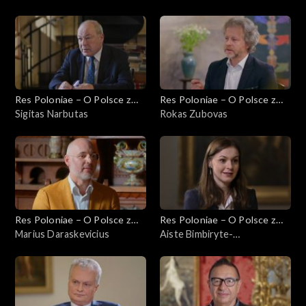
Res Poloniae – O Polsce z
Res Poloniae – O Polsce z
oddali
Sigitas Narbutas
oddali
Rokas Zubovas
Res Poloniae – O Polsce z
Res Poloniae – O Polsce z
oddali
Marius Daraskevicius
oddali
Aiste Bimbiryte-
Mackeviciene