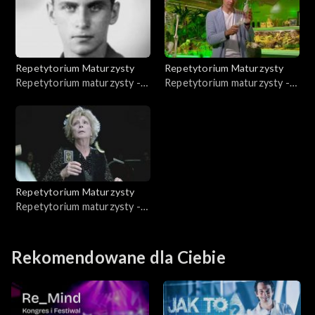
Repetytorium Maturzysty
Repetytorium Maturzysty
Repetytorium maturzysty -
Repetytorium maturzysty -
03.06.2020
04.06.2020
Repetytorium Maturzysty
Repetytorium maturzysty -
05.06.2020
Rekomendowane dla Ciebie