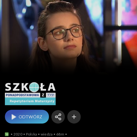
Repetytorium Maturzy
ODTWÓRZ
2020
Polska
wiedza
68m