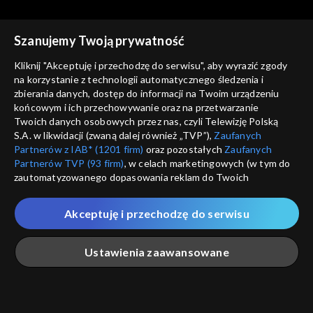
Rekomendowane dla Ciebie
Szanujemy Twoją prywatność
Kliknij "Akceptuję i przechodzę do serwisu", aby wyrazić zgody
na korzystanie z technologii automatycznego śledzenia i
zbierania danych, dostęp do informacji na Twoim urządzeniu
końcowym i ich przechowywanie oraz na przetwarzanie
Twoich danych osobowych przez nas, czyli Telewizję Polską
S.A. w likwidacji (zwaną dalej również „TVP”),
Zaufanych
Partnerów z IAB* (1201 firm)
oraz pozostałych
Zaufanych
Partnerów TVP (93 firm)
, w celach marketingowych (w tym do
zautomatyzowanego dopasowania reklam do Twoich
zainteresowań i mierzenia ich skuteczności) i pozostałych,
© 2026 Telewizja Polska S.A. w likwidacji
które wskazujemy poniżej, a także zgody na udostępnianie
Akceptuję i przechodzę do serwisu
przez nas identyfikatora PPID do Google.
regulamin serwisu
Twoje dane osobowe zbierane podczas odwiedzania przez
Ustawienia zaawansowane
cennik
Ciebie naszych
poszczególnych serwisów
zwanych dalej
GEOLOKALIZ
„Portalem”, w tym informacje zapisywane za pomocą
polityka prywatności
ŁĄCZYSZ SIĘ SPOZA 
technologii takich jak: pliki cookie, sygnalizatory WWW lub
innych podobnych technologii umożliwiających świadczenie
Główna
Szukaj
Moja lista
Na żywo
Więcej
moje zgody
dopasowanych i bezpiecznych usług, personalizację treści