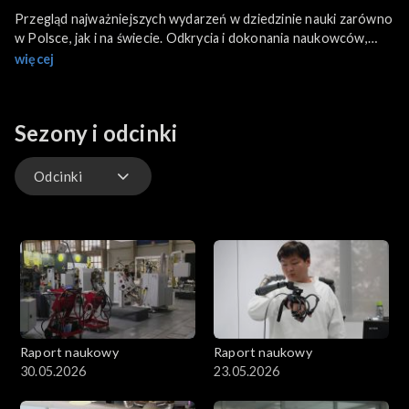
Przegląd najważniejszych wydarzeń w dziedzinie nauki zarówno
w Polsce, jak i na świecie. Odkrycia i dokonania naukowców,
misje badające tajemnice kosmosu i naszego globu, fascynujące
więcej
technologie i wydarzenia, które zmieniają historię.
Sezony i odcinki
Odcinki
Odcinki
Raport naukowy
Raport naukowy
30.05.2026
23.05.2026