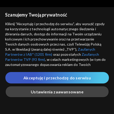
Rekomendowane dla Ciebie
Szanujemy Twoją prywatność
Kliknij "Akceptuję i przechodzę do serwisu", aby wyrazić zgody
na korzystanie z technologii automatycznego śledzenia i
zbierania danych, dostęp do informacji na Twoim urządzeniu
końcowym i ich przechowywanie oraz na przetwarzanie
Twoich danych osobowych przez nas, czyli Telewizję Polską
S.A. w likwidacji (zwaną dalej również „TVP”),
Zaufanych
Partnerów z IAB* (1201 firm)
oraz pozostałych
Zaufanych
Partnerów TVP (93 firm)
, w celach marketingowych (w tym do
zautomatyzowanego dopasowania reklam do Twoich
zainteresowań i mierzenia ich skuteczności) i pozostałych,
© 2026 Telewizja Polska S.A. w likwidacji
które wskazujemy poniżej, a także zgody na udostępnianie
Akceptuję i przechodzę do serwisu
przez nas identyfikatora PPID do Google.
regulamin serwisu
Twoje dane osobowe zbierane podczas odwiedzania przez
Ustawienia zaawansowane
cennik
Ciebie naszych
poszczególnych serwisów
zwanych dalej
GEOLOKALIZ
„Portalem”, w tym informacje zapisywane za pomocą
polityka prywatności
ŁĄCZYSZ SIĘ SPOZA 
technologii takich jak: pliki cookie, sygnalizatory WWW lub
innych podobnych technologii umożliwiających świadczenie
Główna
Szukaj
Moja lista
Na żywo
Więcej
moje zgody
dopasowanych i bezpiecznych usług, personalizację treści