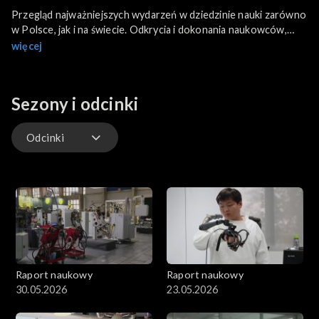
Przegląd najważniejszych wydarzeń w dziedzinie nauki zarówno
w Polsce, jak i na świecie. Odkrycia i dokonania naukowców,
misje badające tajemnice kosmosu i naszego globu, fascynujące
więcej
technologie i wydarzenia, które zmieniają historię.
Sezony i odcinki
Odcinki
Odcinki
Raport naukowy
Raport naukowy
30.05.2026
23.05.2026