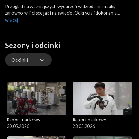
Przegląd najważniejszych wydarzeń w dziedzinie nauki,
zarówno w Polsce jak i na świecie. Odkrycia i dokonania
naukowców, misje badające tajemnice kosmosu i naszego globu,
więcej
fascynujące technologie i wydarzenia, które zmieniają historię.
Sezony i odcinki
Odcinki
Odcinki
Raport naukowy
Raport naukowy
30.05.2026
23.05.2026