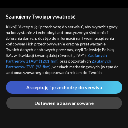
Rekomendowane dla Ciebie
Szanujemy Twoją prywatność
Kliknij "Akceptuję i przechodzę do serwisu", aby wyrazić zgody
na korzystanie z technologii automatycznego śledzenia i
zbierania danych, dostęp do informacji na Twoim urządzeniu
końcowym i ich przechowywanie oraz na przetwarzanie
Twoich danych osobowych przez nas, czyli Telewizję Polską
S.A. w likwidacji (zwaną dalej również „TVP”),
Zaufanych
Partnerów z IAB* (1201 firm)
oraz pozostałych
Zaufanych
Partnerów TVP (93 firm)
, w celach marketingowych (w tym do
zautomatyzowanego dopasowania reklam do Twoich
zainteresowań i mierzenia ich skuteczności) i pozostałych,
© 2026 Telewizja Polska S.A. w likwidacji
które wskazujemy poniżej, a także zgody na udostępnianie
Akceptuję i przechodzę do serwisu
przez nas identyfikatora PPID do Google.
regulamin serwisu
Twoje dane osobowe zbierane podczas odwiedzania przez
Ustawienia zaawansowane
cennik
Ciebie naszych
poszczególnych serwisów
zwanych dalej
GEOLOKALIZ
„Portalem”, w tym informacje zapisywane za pomocą
polityka prywatności
ŁĄCZYSZ SIĘ SPOZA 
technologii takich jak: pliki cookie, sygnalizatory WWW lub
innych podobnych technologii umożliwiających świadczenie
Główna
Szukaj
Moja lista
Na żywo
Więcej
moje zgody
dopasowanych i bezpiecznych usług, personalizację treści