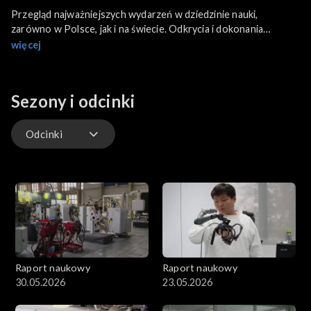
Przegląd najważniejszych wydarzeń w dziedzinie nauki,
zarówno w Polsce, jak i na świecie. Odkrycia i dokonania
naukowców, misje badające tajemnice kosmosu i naszego globu,
więcej
fascynujące technologie i wydarzenia, które zmieniają historię.
Sezony i odcinki
Odcinki
Odcinki
Raport naukowy
Raport naukowy
30.05.2026
23.05.2026