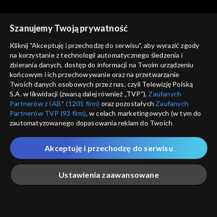
Rekomendowane dla Ciebie
Szanujemy Twoją prywatność
Kliknij "Akceptuję i przechodzę do serwisu", aby wyrazić zgody
na korzystanie z technologii automatycznego śledzenia i
zbierania danych, dostęp do informacji na Twoim urządzeniu
końcowym i ich przechowywanie oraz na przetwarzanie
Twoich danych osobowych przez nas, czyli Telewizję Polską
S.A. w likwidacji (zwaną dalej również „TVP”),
Zaufanych
Partnerów z IAB* (1201 firm)
oraz pozostałych
Zaufanych
Partnerów TVP (93 firm)
, w celach marketingowych (w tym do
zautomatyzowanego dopasowania reklam do Twoich
zainteresowań i mierzenia ich skuteczności) i pozostałych,
© 2026 Telewizja Polska S.A. w likwidacji
które wskazujemy poniżej, a także zgody na udostępnianie
Akceptuję i przechodzę do serwisu
przez nas identyfikatora PPID do Google.
regulamin serwisu
Twoje dane osobowe zbierane podczas odwiedzania przez
Ustawienia zaawansowane
cennik
Ciebie naszych
poszczególnych serwisów
zwanych dalej
GEOLOKALIZ
„Portalem”, w tym informacje zapisywane za pomocą
polityka prywatności
ŁĄCZYSZ SIĘ SPOZA 
technologii takich jak: pliki cookie, sygnalizatory WWW lub
innych podobnych technologii umożliwiających świadczenie
Główna
Szukaj
Moja lista
Na żywo
Więcej
moje zgody
dopasowanych i bezpiecznych usług, personalizację treści