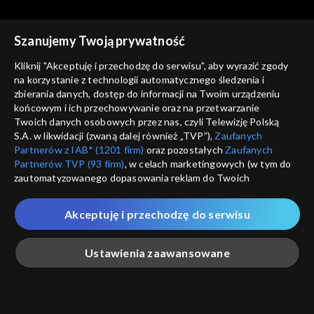
Rekomendowane dla Ciebie
Szanujemy Twoją prywatność
Kliknij "Akceptuję i przechodzę do serwisu", aby wyrazić zgody
na korzystanie z technologii automatycznego śledzenia i
zbierania danych, dostęp do informacji na Twoim urządzeniu
końcowym i ich przechowywanie oraz na przetwarzanie
Twoich danych osobowych przez nas, czyli Telewizję Polską
S.A. w likwidacji (zwaną dalej również „TVP”),
Zaufanych
Partnerów z IAB* (1201 firm)
oraz pozostałych
Zaufanych
Partnerów TVP (93 firm)
, w celach marketingowych (w tym do
zautomatyzowanego dopasowania reklam do Twoich
zainteresowań i mierzenia ich skuteczności) i pozostałych,
© 2026 Telewizja Polska S.A. w likwidacji
które wskazujemy poniżej, a także zgody na udostępnianie
Akceptuję i przechodzę do serwisu
przez nas identyfikatora PPID do Google.
regulamin serwisu
Twoje dane osobowe zbierane podczas odwiedzania przez
Ustawienia zaawansowane
cennik
Ciebie naszych
poszczególnych serwisów
zwanych dalej
GEOLOKALIZ
„Portalem”, w tym informacje zapisywane za pomocą
polityka prywatności
ŁĄCZYSZ SIĘ SPOZA 
technologii takich jak: pliki cookie, sygnalizatory WWW lub
innych podobnych technologii umożliwiających świadczenie
Główna
Szukaj
Moja lista
Na żywo
Więcej
moje zgody
dopasowanych i bezpiecznych usług, personalizację treści