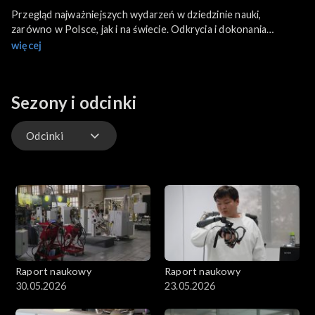
Przegląd najważniejszych wydarzeń w dziedzinie nauki,
zarówno w Polsce, jak i na świecie. Odkrycia i dokonania
naukowców, misje badające tajemnice kosmosu i naszego globu,
więcej
fascynujące technologie i wydarzenia, które zmieniają historię.
Sezony i odcinki
Odcinki
Odcinki
Raport naukowy
Raport naukowy
30.05.2026
23.05.2026