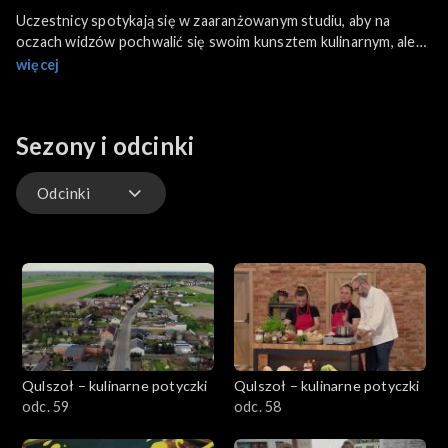
Uczestnicy spotykają się w zaaranżowanym studiu, aby na
oczach widzów pochwalić się swoim kunsztem kulinarnym, ale
też dać pretekst do opowieści o historii i tradycji miejsc,
więcej
subregionów, z których pochodzą. To dla nich możliwość
opowiedzenia o wyjątkowości swoich małych ojczyzn i
przekonania innych, że tuż za rogiem jest pięknie, ciekawie i
Sezony i odcinki
oczywiście smacznie.
Odcinki
Odcinki
Qulszoł – kulinarne potyczki
Qulszoł – kulinarne potyczki
odc. 59
odc. 58