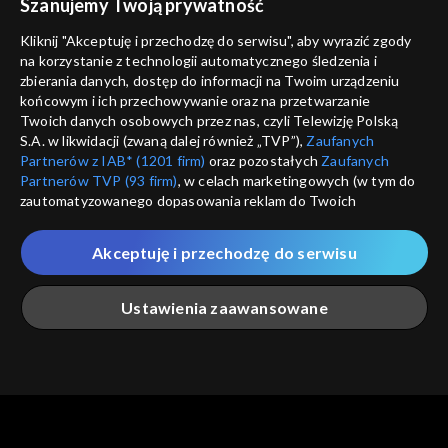
Szanujemy Twoją prywatność
Nie pokazuj pon
dostępność
Kliknij "Akceptuję i przechodzę do serwisu", aby wyrazić zgody
informacje o dostawcy usług
na korzystanie z technologii automatycznego śledzenia i
ANULUJ
SP
zbierania danych, dostęp do informacji na Twoim urządzeniu
końcowym i ich przechowywanie oraz na przetwarzanie
Twoich danych osobowych przez nas, czyli Telewizję Polską
S.A. w likwidacji (zwaną dalej również „TVP”),
Zaufanych
Partnerów z IAB* (1201 firm)
oraz pozostałych
Zaufanych
Partnerów TVP (93 firm)
, w celach marketingowych (w tym do
zautomatyzowanego dopasowania reklam do Twoich
zainteresowań i mierzenia ich skuteczności) i pozostałych,
które wskazujemy poniżej, a także zgody na udostępnianie
Akceptuję i przechodzę do serwisu
przez nas identyfikatora PPID do Google.
Twoje dane osobowe zbierane podczas odwiedzania przez
Ustawienia zaawansowane
Ciebie naszych
poszczególnych serwisów
zwanych dalej
„Portalem”, w tym informacje zapisywane za pomocą
technologii takich jak: pliki cookie, sygnalizatory WWW lub
innych podobnych technologii umożliwiających świadczenie
Główna
Szukaj
Moja lista
Na żywo
Więcej
dopasowanych i bezpiecznych usług, personalizację treści
oraz reklam, udostępnianie funkcji mediów społecznościowych
oraz analizowanie ruchu w Internecie.