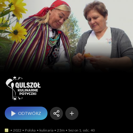
Qulszoł – kulinarne 
ODTWÓRZ
2022
Polska
kulinaria
23m
Sezon 1, odc. 40