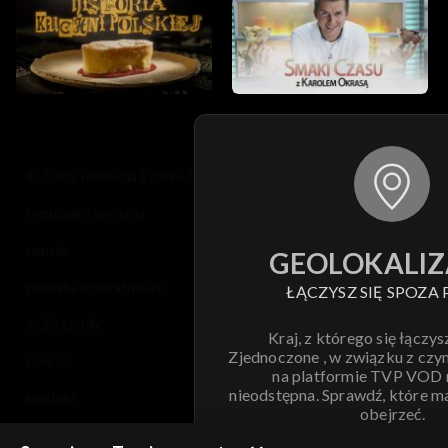
© 2026 Telewizja Polska S.A. w likwidacji
regulamin serwisu
cennik
GEOLOKALIZ
polityka prywatności
ŁĄCZYSZ SIĘ SPOZA 
moje zgody
Kraj, z którego się łączys
Zjednoczone , w związku z czy
pomoc
na platformie TVP VOD
nieodstępna. Sprawdź, które m
kontakt
obejrzeć.
voucher