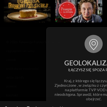
© 2026 Telewizja Polska S.A. w likwidacji
regulamin serwisu
cennik
GEOLOKALIZ
polityka prywatności
ŁĄCZYSZ SIĘ SPOZA 
moje zgody
Kraj, z którego się łączys
Zjednoczone , w związku z czy
pomoc
na platformie TVP VOD
nieodstępna. Sprawdź, które m
kontakt
obejrzeć.
voucher