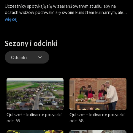
Uczestnicy spotykają się w zaaranżowanym studiu, aby na
oczach widzów pochwalić się swoim kunsztem kulinarnym, ale
też dać pretekst do opowieści o historii i tradycji miejsc,
więcej
subregionów, z których pochodzą. To dla nich możliwość
opowiedzenia o wyjątkowości swoich małych ojczyzn i
przekonania innych, że tuż za rogiem jest pięknie, ciekawie i
Sezony i odcinki
oczywiście smacznie
Odcinki
Odcinki
Qulszoł – kulinarne potyczki
Qulszoł – kulinarne potyczki
odc. 59
odc. 58