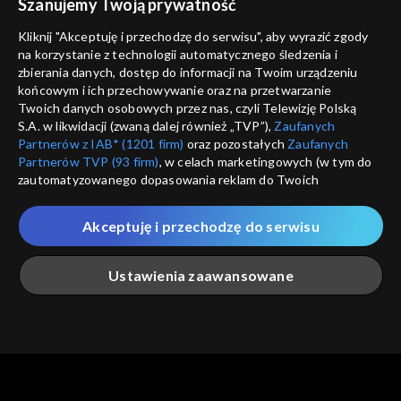
Szanujemy Twoją prywatność
Nie pokazuj pon
dostępność
Kliknij "Akceptuję i przechodzę do serwisu", aby wyrazić zgody
informacje o dostawcy usług
na korzystanie z technologii automatycznego śledzenia i
ANULUJ
SP
zbierania danych, dostęp do informacji na Twoim urządzeniu
końcowym i ich przechowywanie oraz na przetwarzanie
Twoich danych osobowych przez nas, czyli Telewizję Polską
S.A. w likwidacji (zwaną dalej również „TVP”),
Zaufanych
Partnerów z IAB* (1201 firm)
oraz pozostałych
Zaufanych
Partnerów TVP (93 firm)
, w celach marketingowych (w tym do
zautomatyzowanego dopasowania reklam do Twoich
zainteresowań i mierzenia ich skuteczności) i pozostałych,
które wskazujemy poniżej, a także zgody na udostępnianie
Akceptuję i przechodzę do serwisu
przez nas identyfikatora PPID do Google.
Twoje dane osobowe zbierane podczas odwiedzania przez
Ustawienia zaawansowane
Ciebie naszych
poszczególnych serwisów
zwanych dalej
„Portalem”, w tym informacje zapisywane za pomocą
technologii takich jak: pliki cookie, sygnalizatory WWW lub
innych podobnych technologii umożliwiających świadczenie
Główna
Szukaj
Moja lista
Na żywo
Więcej
dopasowanych i bezpiecznych usług, personalizację treści
oraz reklam, udostępnianie funkcji mediów społecznościowych
oraz analizowanie ruchu w Internecie.