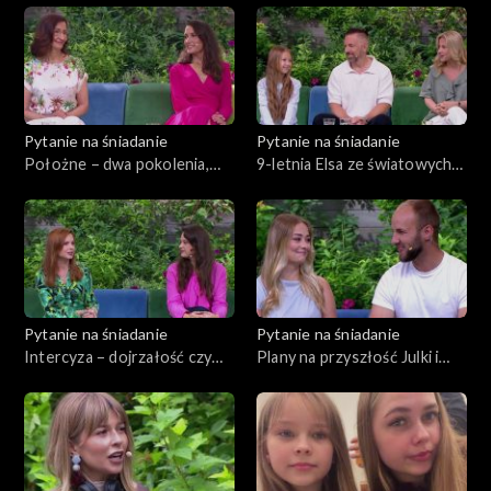
dobro
Pytanie na śniadanie
Pytanie na śniadanie
Położne – dwa pokolenia,
9-letnia Elsa ze światowych
jedno powołanie
wybiegów. Dziecięca kariera
od kulis
Pytanie na śniadanie
Pytanie na śniadanie
Intercyza – dojrzałość czy
Plany na przyszłość Julki i
brak zaufania
Arka z 12. edycji „Rolnik
szuka żony”