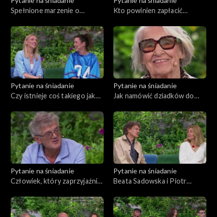
Pytanie na śniadanie
Pytanie na śniadanie
Spełnione marzenie o
Kto powinien zapłacić
wielkiej rodzinie
rachunek w restauracji?
Pytanie na śniadanie
Pytanie na śniadanie
Czy istnieje coś takiego jak
Jak namówić dziadków do
„przechodzone związki”?
aktywności?
Pytanie na śniadanie
Pytanie na śniadanie
Człowiek, który zaprzyjaźnił
Beata Sadowska i Piotr
się z maratonem
Kunachowicz – ich życie u
stóp Mont Blanc