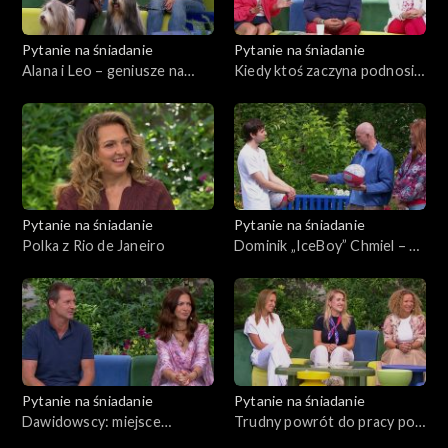
Pytanie na śniadanie
Pytanie na śniadanie
Alana i Leo – geniusze na
Kiedy ktoś zaczyna podnosić
czterech łapach
głos
Pytanie na śniadanie
Pytanie na śniadanie
Polka z Rio de Janeiro
Dominik „IceBoy” Chmiel – z
piłką potrafi wszystko
Pytanie na śniadanie
Pytanie na śniadanie
Dawidowscy: miejsce
Trudny powrót do pracy po
zamieszkania – jacht „Poly”
urlopie