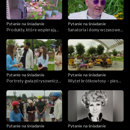
Pytanie na śniadanie
Pytanie na śniadanie
Produkty, które wspierają
Sanatoria i domy wczasowe z
nawodnienie ogranizmu
dawnych lat
Pytanie na śniadanie
Pytanie na śniadanie
Portrety gwiazd rysowniczki
Wyżeł krótkowłosy – pies
z Poddębic
nie dla każdego
Pytanie na śniadanie
Pytanie na śniadanie