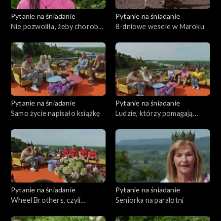
Pytanie na śniadanie
Pytanie na śniadanie
Nie pozwoliła, żeby choroba
8-dniowe wesele w Maroku
odebrała jej radość życia.
Ruch i taniec były jak terapia
Pytanie na śniadanie
Pytanie na śniadanie
Samo życie napisało książkę
Ludzie, którzy pomagają
psom ze schroniska
Pytanie na śniadanie
Pytanie na śniadanie
Wheel Brothers, czyli
Seniorka na paralotni
rowery sposobem na życie