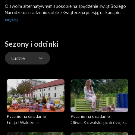
O swoim alternatywnym sposobie na spędzenie świąt Bożego
Narodzenia i radzeniu sobie z świąteczna presją, na kanapie
„Pytania na śniadanie” 23.12.2025 Annie Lewandowskiej i
więcej
Robertowi Stockingerowi opowiadają dziennikarka Małgorzata
Serafin i nauczyciel medytacji Michał Niewęgłowski.
Sezony i odcinki
Ludzie
Kuchnia
Gwiazdy
Scena Pnś
Pytanie na śniadanie
Pytanie na śniadanie
Ludzie
Łucja i Waldemar
Oliwia Kowalska podróżuje
Cechowiczowie 70 lat po
po górach z owczarkiem