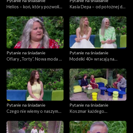
Pytanie na śniadanie
Pytanie na śniadanie
Helios – koń, który pozwolił
Kasia Depa – od położnej do
odnaleźć się Karolinie
ekspertki od luksusowej
Kawalec
biżuterii
Pytanie na śniadanie
Pytanie na śniadanie
Ofiary „Torty”. Nowa moda na
Modelki 40+ wracają na
wyśmiewanie dziewczynek z
wybiegi
powodu wagi
Pytanie na śniadanie
Pytanie na śniadanie
Czego nie wiemy o naszym
Koszmar każdego
mózgu?
podróżującego