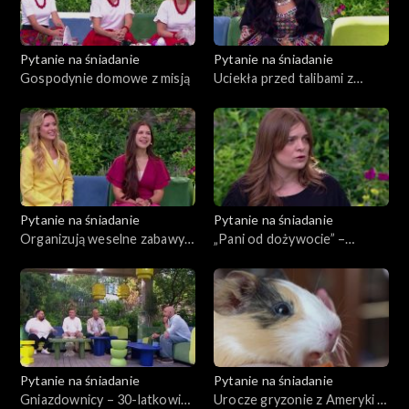
Pytanie na śniadanie
Pytanie na śniadanie
Gospodynie domowe z misją
Uciekła przed talibami z
Afganistanu
Pytanie na śniadanie
Pytanie na śniadanie
Organizują weselne zabawy
„Pani od dożywocie” –
dla dzieci. Kulisy pracy
pomaga ludziom skazanym na
animatorek
wieloletnie więzienie
Pytanie na śniadanie
Pytanie na śniadanie
Gniazdownicy – 30-latkowie,
Urocze gryzonie z Ameryki –