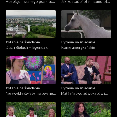
Hospicjum starego psa – tu
Jak zostać pilotem samolotu
nikt nie odchodzi samotnie
pasażerskiego?
Pytanie na śniadanie
Pytanie na śniadanie
Duch Bieluch – legenda o
Konie amerykańskie
niezwykłym niedźwiedziu z
Chełma
Pytanie na śniadanie
Pytanie na śniadanie
Niezwykłe światy malowane
Małżeństwo adwokatów i
na ścianach
historia zapisana w
przedmiotach