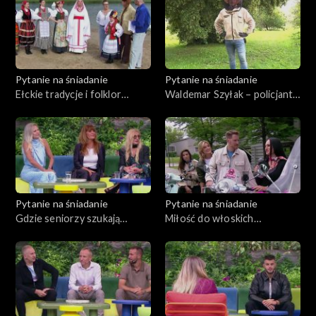
Pytanie na śniadanie
Pytanie na śniadanie
Ełckie tradycje i folklor
Waldemar Szyłak – policjant,
oczami garderobianej
strażak i pszczelarz w jednej
osobie
Pytanie na śniadanie
Pytanie na śniadanie
Gdzie seniorzy szukają
Miłość do włoskich
miłości?
skuterów