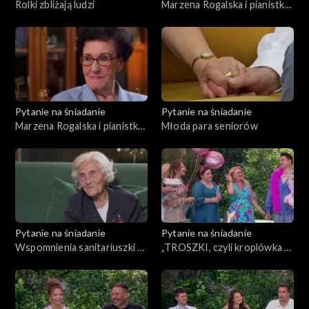
Rolki zbliżają ludzi
Marzena Rogalska i pianistka
z Powstania Warszawskiego,
cz. 2
Pytanie na śniadanie
Pytanie na śniadanie
Marzena Rogalska i pianistka
Młoda para seniorów
z Powstania Warszawskiego,
cz. 1
Pytanie na śniadanie
Pytanie na śniadanie
Wspomnienia sanitariuszki z
„TROSZKI, czyli kroplówka z
Powstania Warszawskiego
nadziei” – druga książka Filipa
Cembali i urodzinowa
niespodzianka