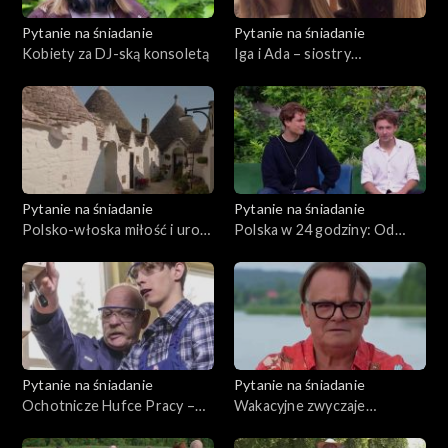
Pytanie na śniadanie
Pytanie na śniadanie
Kobiety za DJ-ską konsoletą
Iga i Ada – siostry
influencerki
Pytanie na śniadanie
Pytanie na śniadanie
Polsko-włoska miłość i uroki
Polska w 24 godziny: Od
Apulii – śladami Izabeli i jej
bałtyckiej plaży po tatrzański
męża
szczyt
Pytanie na śniadanie
Pytanie na śniadanie
Ochotnicze Hufce Pracy –
Wakacyjne zwyczaje
wsparcie dla młodych i
Polaków – od parawaningu
pomysł na przyszłość
po kolejki na śniadanie