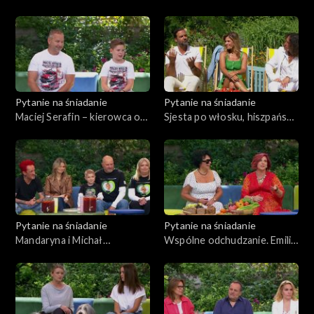
pokolenia Z
Pytanie na śniadanie
Pytanie na śniadanie
Maciej Serafin – kierowca od
Sjesta po włosku, hiszpańsku
ekstremalnie trudnych
i grecku
wyścigów
Pytanie na śniadanie
Pytanie na śniadanie
Mandaryna i Michał
Wspólne odchudzanie. Emilia
Wiśniewski w akcji
z „Sanatorium miłości”
charytatywnej Szymonka
zaprosiła do aktywności
synową