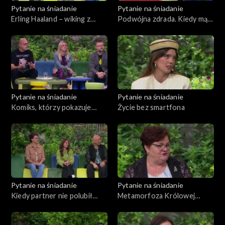
Pytanie na śniadanie
Pytanie na śniadanie
Erling Haaland – wiking z
Podwójna zdrada. Kiedy mąż
mundialu, który podbił
odszedł do przyjaciółki
internet
Pytanie na śniadanie
Pytanie na śniadanie
Komiks, którzy pokazuje
Życie bez smartfona
problem samookaleczeń
nastolatków
Pytanie na śniadanie
Pytanie na śniadanie
Kiedy partner nie polubił
Metamorfoza Królowej
psa?
Turnusu 8. edycji
„Sanatorium miłości”