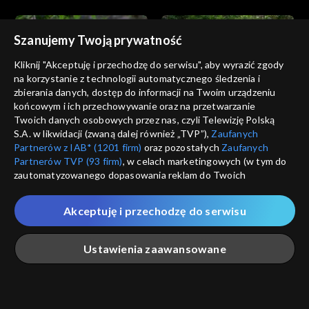
jego królowa
Szanujemy Twoją prywatność
Kliknij "Akceptuję i przechodzę do serwisu", aby wyrazić zgody
na korzystanie z technologii automatycznego śledzenia i
zbierania danych, dostęp do informacji na Twoim urządzeniu
Pytanie na śniadanie
Pytanie na śniadanie
końcowym i ich przechowywanie oraz na przetwarzanie
Życie między Polską a
Wakacje bez małżonka –
Twoich danych osobowych przez nas, czyli Telewizję Polską
Kazachstanem
pomysł na spędzenie urlopu
S.A. w likwidacji (zwaną dalej również „TVP”),
Zaufanych
Partnerów z IAB* (1201 firm)
oraz pozostałych
Zaufanych
Partnerów TVP (93 firm)
, w celach marketingowych (w tym do
zautomatyzowanego dopasowania reklam do Twoich
zainteresowań i mierzenia ich skuteczności) i pozostałych,
które wskazujemy poniżej, a także zgody na udostępnianie
Akceptuję i przechodzę do serwisu
przez nas identyfikatora PPID do Google.
Pytanie na śniadanie
Pytanie na śniadanie
Janina Bolisęga – 85-latka
Powracanie do życia po
Twoje dane osobowe zbierane podczas odwiedzania przez
Ustawienia zaawansowane
zakochana w futbolu
wypadku motocyklowym
Ciebie naszych
poszczególnych serwisów
zwanych dalej
„Portalem”, w tym informacje zapisywane za pomocą
technologii takich jak: pliki cookie, sygnalizatory WWW lub
innych podobnych technologii umożliwiających świadczenie
Główna
Szukaj
Moja lista
Na żywo
Więcej
dopasowanych i bezpiecznych usług, personalizację treści