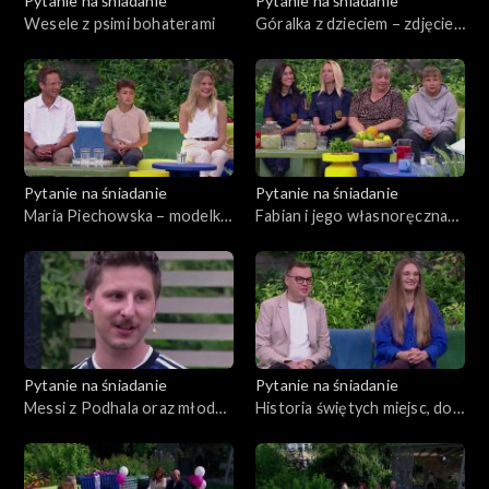
Pytanie na śniadanie
Pytanie na śniadanie
Wesele z psimi bohaterami
Góralka z dzieciem – zdjęcie,
które podbiło sieć
Pytanie na śniadanie
Pytanie na śniadanie
Maria Piechowska – modelka
Fabian i jego własnoręczna
po amputacji ręki
lemoniada. Czy dzieci mogą ją
legalnie sprzedawać?
Pytanie na śniadanie
Pytanie na śniadanie
Messi z Podhala oraz młodzi
Historia świętych miejsc, do
piłkarze i podsumowanie
których pielgrzymują tłumy
Mundialu