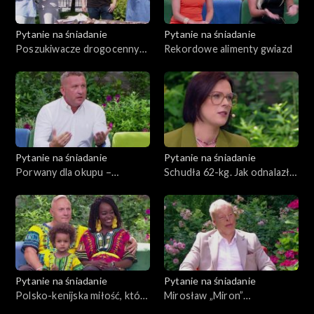
Pytanie na śniadanie
Pytanie na śniadanie
Poszukiwacze drogocennych
Rekordowe alimenty gwiazd
kamieni
Pytanie na śniadanie
Pytanie na śniadanie
Porwany dla okupu –
Schudła 62-kg. Jak odnalazła
najtrudniejsza akcja w historii
się po zmianie?
policji
Pytanie na śniadanie
Pytanie na śniadanie
Polsko-kenijska miłość, która
Mirosław „Miron”
połączyła kultury
Wierzchowski – człowiek