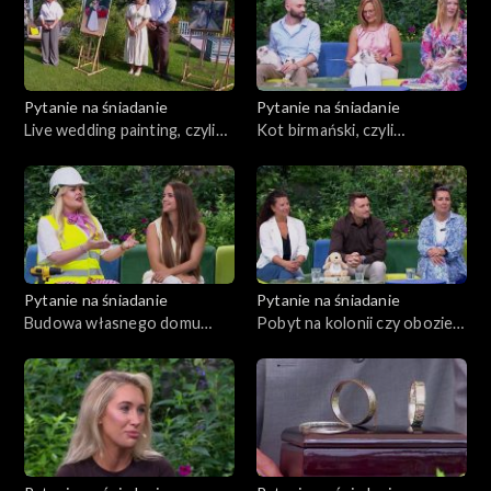
Pytanie na śniadanie
Pytanie na śniadanie
Live wedding painting, czyli
Kot birmański, czyli
malowanie obrazu na weselu
arystokrata w świecie
zwierząt
Pytanie na śniadanie
Pytanie na śniadanie
Budowa własnego domu
Pobyt na kolonii czy obozie
okiem kobiety
może być stresujący dla
dziecka. Kiedy reagować?