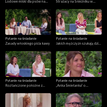
Lodowe miski dla psów na
Strażacy na Śnieżniku w
upały
walce z nowotworami krwi
Pytanie na śniadanie
Pytanie na śniadanie
Zasady włoskiego picia kawy
Jakich mężczyzn szukają dziś
kobiety?
Pytanie na śniadanie
Pytanie na śniadanie
Roztańczone położne z
„Anka Śmietanka” o
Malborka podbiły sieć
samotnym podróżowaniu