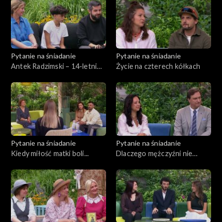
Pytanie na śniadanie
Pytanie na śniadanie
Antek Radzimski – 14-letni
Życie na czterech kółkach
mistrz świata w szachach. Jak
wygląda życie jego rodziny?
Pytanie na śniadanie
Pytanie na śniadanie
Kiedy miłość matki boli...
Dlaczego mężczyźni nie
płacą alimentów na swoje
dzieci?