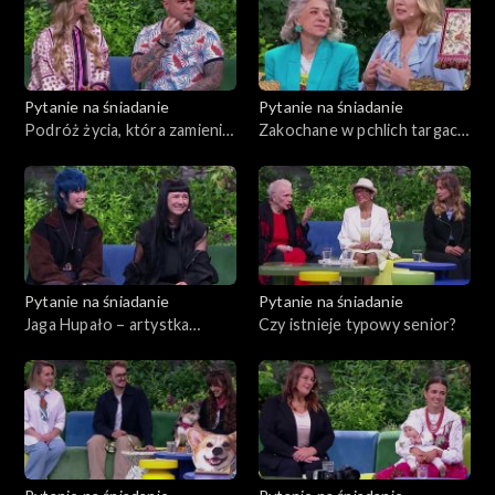
Pytanie na śniadanie
Pytanie na śniadanie
Podróż życia, która zamieniła
Zakochane w pchlich targach.
się w koszmar. Owad zaraził
Gdzie zobaczymy
go leiszmaniozą
najpiękniejsze z nich w
Europie?
Pytanie na śniadanie
Pytanie na śniadanie
Jaga Hupało – artystka
Czy istnieje typowy senior?
fryzur