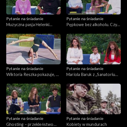
Pytanie na śniadanie
Pytanie na śniadanie
Muzyczna pasja Helenki
Pępkowe bez alkoholu. Czy
Ciuraby i jej taty. „Sobą”
to możliwe?
manifestem młodego
pokolenia
Pytanie na śniadanie
Pytanie na śniadanie
Wiktoria Reszka pokazuje, co
Mariola Baruk z „Sanatorium
można zrobić z ciałem
miłości” pokazuje wnukowi
Polskę
Pytanie na śniadanie
Pytanie na śniadanie
Ghosting – przekleństwo
Kobiety w mundurach