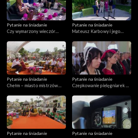
Pytanie na śniadanie
Pytanie na śniadanie
Czy wymarzony wieczór
Mateusz Karbowy i jego
panieński musi kosztować
ekstremalne wyczyny
fortunę?
Pytanie na śniadanie
Pytanie na śniadanie
Chełm – miasto mistrzów
Czepkowanie pielęgniarek w
zapasów
Chełmie
Pytanie na śniadanie
Pytanie na śniadanie