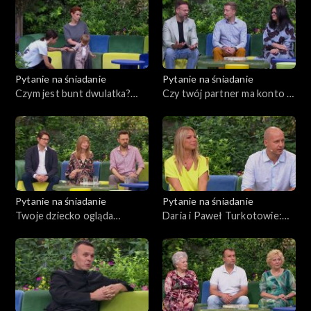
Zdrowie
ślubie
Mietkiem
Porady
Czerwony Dywan
Pytanie na śniadanie
Pytanie na śniadanie
Czym jest bunt dwulatka?
Czy twój partner ma konto w
Aktualności
Kiedy się zaczyna i kiedy
aplikacji randkowej?
kończy?
Uroda
Moda
Pytanie na śniadanie
Pytanie na śniadanie
Materiały
Twoje dziecko ogląda
Daria i Paweł Turkotowie:
pornografię w internecie. Jak
rozeszli się i ponownie
Odcinki
je przed tym uchronić?
pobrali