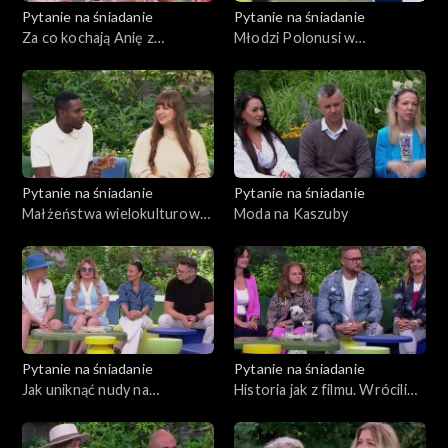
Pytanie na śniadanie
Pytanie na śniadanie
Za co kochają Anię z
Młodzi Polonusi w
Zielonego Wzgórza?
poszukiwaniu swoich korzeni
Pytanie na śniadanie
Pytanie na śniadanie
Małżeństwa wielokulturowe
Moda na Kaszuby
– miłość ponad hejtem
Pytanie na śniadanie
Pytanie na śniadanie
Jak uniknąć nudy na
Historia jak z filmu. Wrócili
wakacjach?
do siebie po latach