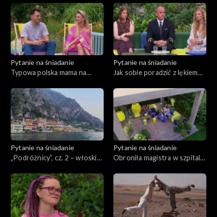
Pytanie na śniadanie
Pytanie na śniadanie
Typowa polska mama na
Jak sobie poradzić z lękiem
wakacjach
przed lataniem?
Pytanie na śniadanie
Pytanie na śniadanie
„Podróżnicy”, cz. 2 – włoskie
Obroniła magistra w szpitalu,
jezioro Garda z Aliną
dzień po porodzie
Markiewicz i Łukaszem
Nowickim