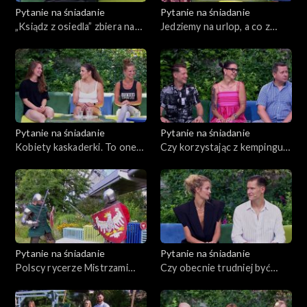
Pytanie na śniadanie
Pytanie na śniadanie
„Ksiądz z osiedla” zbiera na
Jedziemy na urlop, a co z
barkę dla młodzieży i żadnej
rodzicem? Jak zapewnić mu
pracy się nie boi
opiekę?
Pytanie na śniadanie
Pytanie na śniadanie
Kobiety kaskaderki. To one
Czy korzystając z kempingu
dostarczają w kinie
oszczędzamy?
adrenaliny
Niekoniecznie...
Pytanie na śniadanie
Pytanie na śniadanie
Polscy rycerze Mistrzami
Czy obecnie trudniej być
Świata w buhurcie
rodzicem?