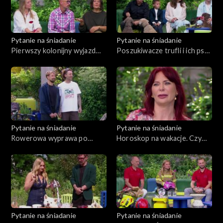
Pytanie na śniadanie
Pytanie na śniadanie
Pierwszy kolonijny wyjazd
Poszukiwacze trufli i ich psy.
dziecka. Stres pociechy czy
Czy można wyhodować to
rodzica?
„czarne złoto” w ogródku?
Pytanie na śniadanie
Pytanie na śniadanie
Rowerowa wyprawa po
Horoskop na wakacje. Czy
Japonii
czeka nas miłość?
Pytanie na śniadanie
Pytanie na śniadanie