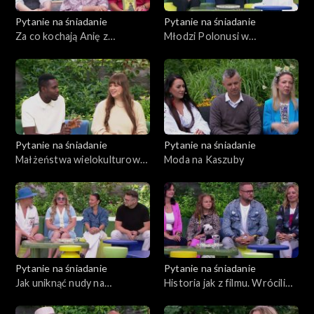
Pytanie na śniadanie
Pytanie na śniadanie
Za co kochają Anię z
Młodzi Polonusi w
Zielonego Wzgórza?
poszukiwaniu swoich korzeni
Pytanie na śniadanie
Pytanie na śniadanie
Małżeństwa wielokulturowe
Moda na Kaszuby
– miłość ponad hejtem
Pytanie na śniadanie
Pytanie na śniadanie
Jak uniknąć nudy na
Historia jak z filmu. Wrócili
wakacjach?
do siebie po latach