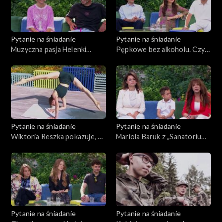
Pytanie na śniadanie
Pytanie na śniadanie
Muzyczna pasja Helenki
Pępkowe bez alkoholu. Czy
Ciuraby i jej taty. „Sobą”
to możliwe?
manifestem młodego
pokolenia
Pytanie na śniadanie
Pytanie na śniadanie
Wiktoria Reszka pokazuje, co
Mariola Baruk z „Sanatorium
można zrobić z ciałem
miłości” pokazuje wnukowi
Polskę
Pytanie na śniadanie
Pytanie na śniadanie