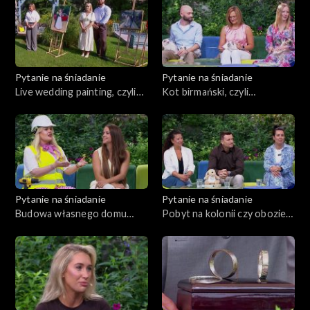
Pytanie na śniadanie
Pytanie na śniadanie
Live wedding painting, czyli
Kot birmański, czyli
malowanie obrazu na weselu
arystokrata w świecie
zwierząt
Pytanie na śniadanie
Pytanie na śniadanie
Budowa własnego domu
Pobyt na kolonii czy obozie
okiem kobiety
może być stresujący dla
dziecka. Kiedy reagować?