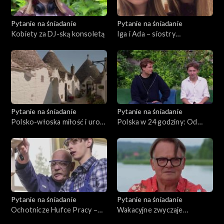
Pytanie na śniadanie
Pytanie na śniadanie
Kobiety za DJ-ską konsoletą
Iga i Ada – siostry
influencerki
Pytanie na śniadanie
Pytanie na śniadanie
Polsko-włoska miłość i uroki
Polska w 24 godziny: Od
Apulii – śladami Izabeli i jej
bałtyckiej plaży po tatrzański
męża
szczyt
Pytanie na śniadanie
Pytanie na śniadanie
Ochotnicze Hufce Pracy –
Wakacyjne zwyczaje
wsparcie dla młodych i
Polaków – od parawaningu