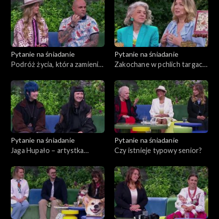
Pytanie na śniadanie
Pytanie na śniadanie
Podróż życia, która zamieniła
Zakochane w pchlich targach.
się w koszmar. Owad zaraził
Gdzie zobaczymy
go leiszmaniozą
najpiękniejsze z nich w
Europie?
Pytanie na śniadanie
Pytanie na śniadanie
Jaga Hupało – artystka
Czy istnieje typowy senior?
fryzur