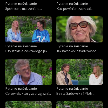
Pytanie na śniadanie
Pytanie na śniadanie
Spełnione marzenie o
Kto powinien zapłacić
wielkiej rodzinie
rachunek w restauracji?
Pytanie na śniadanie
Pytanie na śniadanie
Czy istnieje coś takiego jak
Jak namówić dziadków do
„przechodzone związki”?
aktywności?
Pytanie na śniadanie
Pytanie na śniadanie
Człowiek, który zaprzyjaźnił
Beata Sadowska i Piotr
się z maratonem
Kunachowicz – ich życie u
stóp Mont Blanc