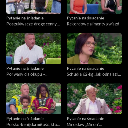
Pytanie na śniadanie
Pytanie na śniadanie
Poszukiwacze drogocennych
Rekordowe alimenty gwiazd
kamieni
Pytanie na śniadanie
Pytanie na śniadanie
Porwany dla okupu –
Schudła 62-kg. Jak odnalazła
najtrudniejsza akcja w historii
się po zmianie?
policji
Pytanie na śniadanie
Pytanie na śniadanie
Polsko-kenijska miłość, która
Mirosław „Miron”