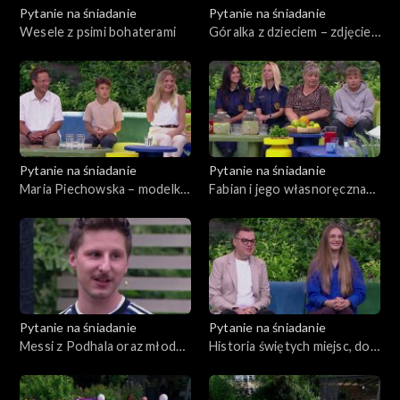
Pytanie na śniadanie
Pytanie na śniadanie
Wesele z psimi bohaterami
Góralka z dzieciem – zdjęcie,
które podbiło sieć
Pytanie na śniadanie
Pytanie na śniadanie
Maria Piechowska – modelka
Fabian i jego własnoręczna
po amputacji ręki
lemoniada. Czy dzieci mogą ją
legalnie sprzedawać?
Pytanie na śniadanie
Pytanie na śniadanie
Messi z Podhala oraz młodzi
Historia świętych miejsc, do
piłkarze i podsumowanie
których pielgrzymują tłumy
Mundialu