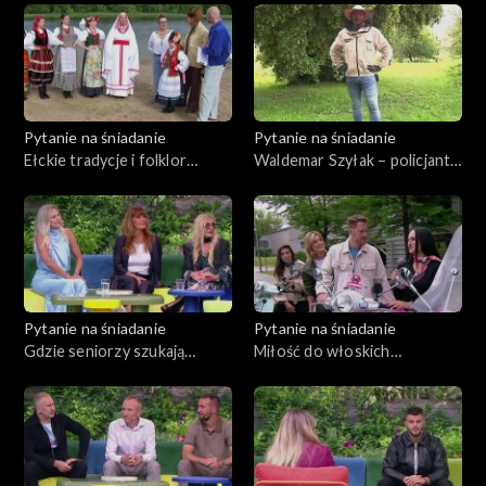
pomysł na przyszłość
po kolejki na śniadanie
Pytanie na śniadanie
Pytanie na śniadanie
Ełckie tradycje i folklor
Waldemar Szyłak – policjant,
oczami garderobianej
strażak i pszczelarz w jednej
osobie
Pytanie na śniadanie
Pytanie na śniadanie
Gdzie seniorzy szukają
Miłość do włoskich
miłości?
skuterów