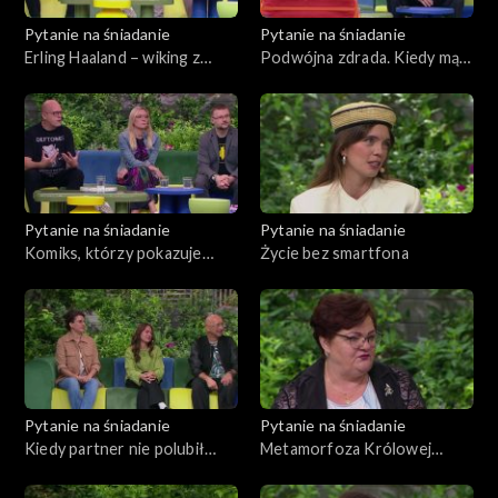
Pytanie na śniadanie
Pytanie na śniadanie
Erling Haaland – wiking z
Podwójna zdrada. Kiedy mąż
mundialu, który podbił
odszedł do przyjaciółki
internet
Pytanie na śniadanie
Pytanie na śniadanie
Komiks, którzy pokazuje
Życie bez smartfona
problem samookaleczeń
nastolatków
Pytanie na śniadanie
Pytanie na śniadanie
Kiedy partner nie polubił
Metamorfoza Królowej
psa?
Turnusu 8. edycji
„Sanatorium miłości”