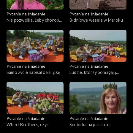
Pytanie na śniadanie
Pytanie na śniadanie
Nie pozwoliła, żeby choroba
8-dniowe wesele w Maroku
odebrała jej radość życia.
Ruch i taniec były jak terapia
Pytanie na śniadanie
Pytanie na śniadanie
Samo życie napisało książkę
Ludzie, którzy pomagają
psom ze schroniska
Pytanie na śniadanie
Pytanie na śniadanie
Wheel Brothers, czyli
Seniorka na paralotni
rowery sposobem na życie