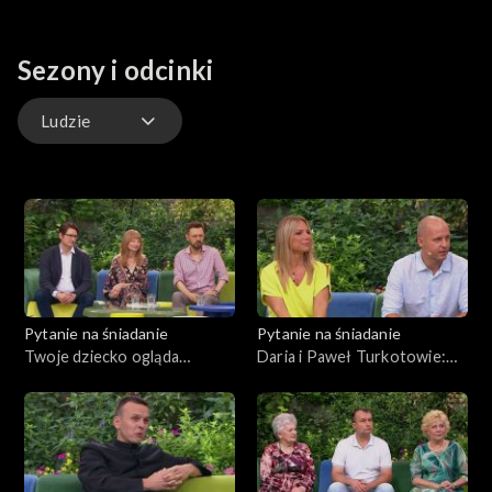
tekstów może stać się pretekstem do rozmów o tradycji i
świątecznych wspomnieniach.
Sezony i odcinki
Ludzie
Kuchnia
Gwiazdy
Scena Pnś
Pytanie na śniadanie
Pytanie na śniadanie
Ludzie
Twoje dziecko ogląda
Daria i Paweł Turkotowie:
pornografię w internecie. Jak
rozeszli się i ponownie
Zdrowie
je przed tym uchronić?
pobrali
Porady