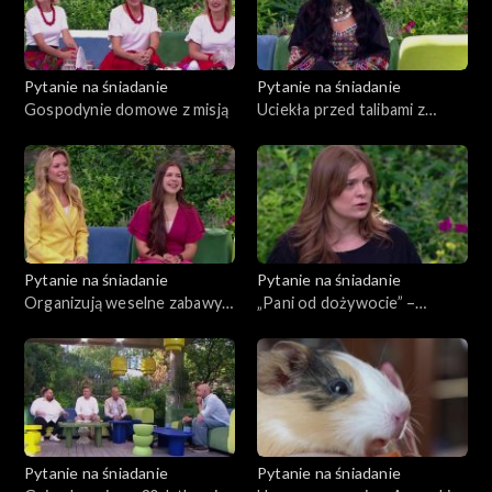
Pytanie na śniadanie
Pytanie na śniadanie
Gospodynie domowe z misją
Uciekła przed talibami z
Afganistanu
Pytanie na śniadanie
Pytanie na śniadanie
Organizują weselne zabawy
„Pani od dożywocie” –
dla dzieci. Kulisy pracy
pomaga ludziom skazanym na
animatorek
wieloletnie więzienie
Pytanie na śniadanie
Pytanie na śniadanie