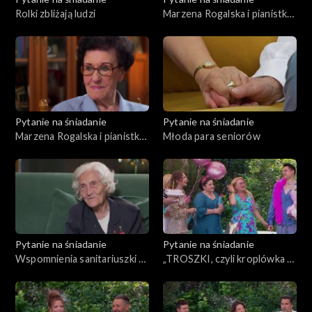
Rolki zbliżają ludzi
Marzena Rogalska i pianistka
z Powstania Warszawskiego,
cz. 2
Pytanie na śniadanie
Pytanie na śniadanie
Marzena Rogalska i pianistka
Młoda para seniorów
z Powstania Warszawskiego,
cz. 1
Pytanie na śniadanie
Pytanie na śniadanie
Wspomnienia sanitariuszki z
„TROSZKI, czyli kroplówka z
Powstania Warszawskiego
nadziei” – druga książka Filipa
Cembali i urodzinowa
niespodzianka