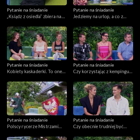
Czerwony Dywan
Pytanie na śniadanie
Pytanie na śniadanie
„Ksiądz z osiedla” zbiera na
Jedziemy na urlop, a co z
Aktualności
barkę dla młodzieży i żadnej
rodzicem? Jak zapewnić mu
pracy się nie boi
opiekę?
Uroda
Moda
Pytanie na śniadanie
Pytanie na śniadanie
Materiały
Kobiety kaskaderki. To one
Czy korzystając z kempingu
dostarczają w kinie
oszczędzamy?
Odcinki
adrenaliny
Niekoniecznie...
Pytanie na śniadanie
Pytanie na śniadanie
Polscy rycerze Mistrzami
Czy obecnie trudniej być
Świata w buhurcie
rodzicem?