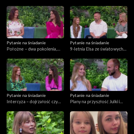
połączyła kultury
Wierzchowski – człowiek
dobro
Pytanie na śniadanie
Pytanie na śniadanie
Położne – dwa pokolenia,
9-letnia Elsa ze światowych
jedno powołanie
wybiegów. Dziecięca kariera
od kulis
Pytanie na śniadanie
Pytanie na śniadanie
Intercyza – dojrzałość czy
Plany na przyszłość Julki i
brak zaufania
Arka z 12. edycji „Rolnik
szuka żony”