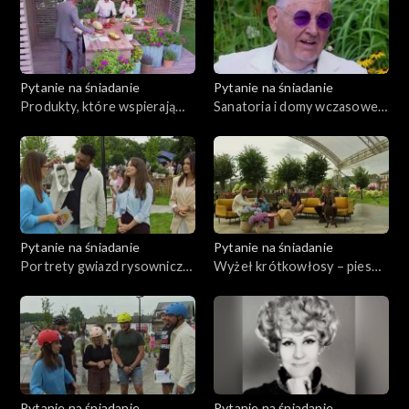
Pytanie na śniadanie
Pytanie na śniadanie
Produkty, które wspierają
Sanatoria i domy wczasowe z
nawodnienie ogranizmu
dawnych lat
Pytanie na śniadanie
Pytanie na śniadanie
Portrety gwiazd rysowniczki
Wyżeł krótkowłosy – pies
z Poddębic
nie dla każdego
Pytanie na śniadanie
Pytanie na śniadanie