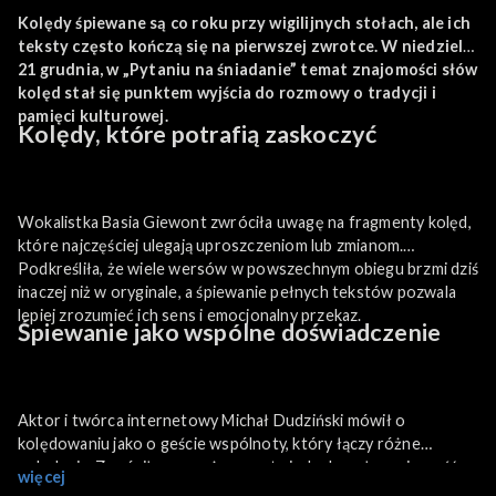
Kolędy śpiewane są co roku przy wigilijnych stołach, ale ich
teksty często kończą się na pierwszej zwrotce. W niedzielę,
21 grudnia, w „Pytaniu na śniadanie” temat znajomości słów
kolęd stał się punktem wyjścia do rozmowy o tradycji i
pamięci kulturowej.
Kolędy, które potrafią zaskoczyć
Wokalistka Basia Giewont zwróciła uwagę na fragmenty kolęd,
które najczęściej ulegają uproszczeniom lub zmianom.
Podkreśliła, że wiele wersów w powszechnym obiegu brzmi dziś
inaczej niż w oryginale, a śpiewanie pełnych tekstów pozwala
lepiej zrozumieć ich sens i emocjonalny przekaz.
Śpiewanie jako wspólne doświadczenie
Aktor i twórca internetowy Michał Dudziński mówił o
kolędowaniu jako o geście wspólnoty, który łączy różne
pokolenia. Zwrócił uwagę, że nawet niedoskonała znajomość
więcej
słów nie odbiera radości ze śpiewania, a powrót do pełnych