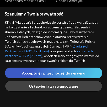
Schronisko Morskie Oko i
Górale i Ameryka
jego królowa
Szanujemy Twoją prywatność
Kliknij "Akceptuję i przechodzę do serwisu", aby wyrazić zgody
na korzystanie z technologii automatycznego śledzenia i
zbierania danych, dostęp do informacji na Twoim urządzeniu
końcowym i ich przechowywanie oraz na przetwarzanie
Pytanie na śniadanie
Pytanie na śniadanie
Twoich danych osobowych przez nas, czyli Telewizję Polską
Życie między Polską a
Wakacje bez małżonka –
S.A. w likwidacji (zwaną dalej również „TVP”),
Zaufanych
Kazachstanem
pomysł na spędzenie urlopu
Partnerów z IAB* (1201 firm)
oraz pozostałych
Zaufanych
Partnerów TVP (93 firm)
, w celach marketingowych (w tym do
zautomatyzowanego dopasowania reklam do Twoich
zainteresowań i mierzenia ich skuteczności) i pozostałych,
które wskazujemy poniżej, a także zgody na udostępnianie
Akceptuję i przechodzę do serwisu
przez nas identyfikatora PPID do Google.
Pytanie na śniadanie
Pytanie na śniadanie
Twoje dane osobowe zbierane podczas odwiedzania przez
Janina Bolisęga – 85-latka
Powracanie do życia po
Ustawienia zaawansowane
Ciebie naszych
poszczególnych serwisów
zwanych dalej
zakochana w futbolu
wypadku motocyklowym
„Portalem”, w tym informacje zapisywane za pomocą
technologii takich jak: pliki cookie, sygnalizatory WWW lub
innych podobnych technologii umożliwiających świadczenie
Główna
Szukaj
Moja lista
Na żywo
Więcej
dopasowanych i bezpiecznych usług, personalizację treści