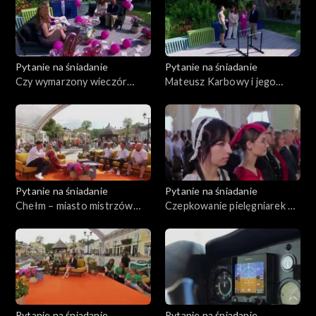
Pytanie na śniadanie
Pytanie na śniadanie
Czy wymarzony wieczór
Mateusz Karbowy i jego
panieński musi kosztować
ekstremalne wyczyny
fortunę?
Pytanie na śniadanie
Pytanie na śniadanie
Chełm – miasto mistrzów
Czepkowanie pielęgniarek w
zapasów
Chełmie
Pytanie na śniadanie
Pytanie na śniadanie