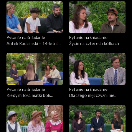
Pytanie na śniadanie
Pytanie na śniadanie
Antek Radzimski – 14-letni
Życie na czterech kółkach
mistrz świata w szachach. Jak
wygląda życie jego rodziny?
Pytanie na śniadanie
Pytanie na śniadanie
Kiedy miłość matki boli...
Dlaczego mężczyźni nie
płacą alimentów na swoje
dzieci?