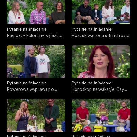
Pytanie na śniadanie
Pytanie na śniadanie
Pierwszy kolonijny wyjazd
Poszukiwacze trufli i ich psy.
dziecka. Stres pociechy czy
Czy można wyhodować to
rodzica?
„czarne złoto” w ogródku?
Pytanie na śniadanie
Pytanie na śniadanie
Rowerowa wyprawa po
Horoskop na wakacje. Czy
Japonii
czeka nas miłość?
Pytanie na śniadanie
Pytanie na śniadanie