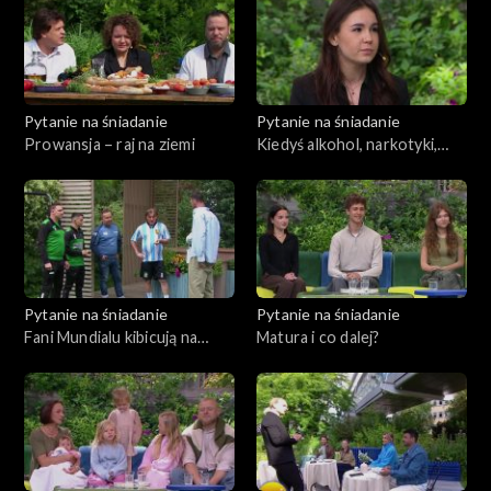
Pytanie na śniadanie
Pytanie na śniadanie
Prowansja – raj na ziemi
Kiedyś alkohol, narkotyki,
samotność. Dziś pomaga
uzależnionym
Pytanie na śniadanie
Pytanie na śniadanie
Fani Mundialu kibicują na
Matura i co dalej?
własnym turnieju