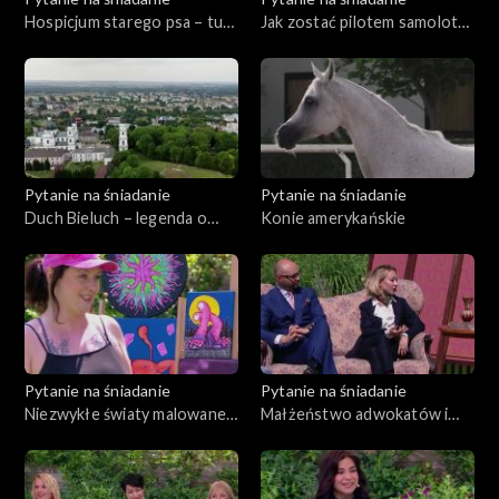
Hospicjum starego psa – tu
Jak zostać pilotem samolotu
nikt nie odchodzi samotnie
pasażerskiego?
Pytanie na śniadanie
Pytanie na śniadanie
Duch Bieluch – legenda o
Konie amerykańskie
niezwykłym niedźwiedziu z
Chełma
Pytanie na śniadanie
Pytanie na śniadanie
Niezwykłe światy malowane
Małżeństwo adwokatów i
na ścianach
historia zapisana w
przedmiotach