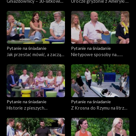
Gniazdownicy – 30-latkowie,
Urocze gryzonie z Ameryki –
którzy mieszkają z rodzicami
Dzień świnki morskiej
Pytanie na śniadanie
Pytanie na śniadanie
Jak przestać mówić, a zacząć
Nietypowe sposoby na...
rozmawiać?
dostarczenie obrączek
Pytanie na śniadanie
Pytanie na śniadanie
Historie z pieszych
Z Krosna do Rzymu na litrze
pielgrzymek
paliwa – myśl techniczna
polskich studentów