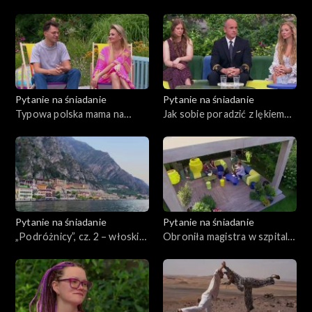
zamieszkania – jacht „Poly”
urlopie
Pytanie na śniadanie
Pytanie na śniadanie
Typowa polska mama na
Jak sobie poradzić z lękiem
wakacjach
przed lataniem?
Pytanie na śniadanie
Pytanie na śniadanie
„Podróżnicy”, cz. 2 – włoskie
Obroniła magistra w szpitalu,
jezioro Garda z Aliną
dzień po porodzie
Markiewicz i Łukaszem
Nowickim