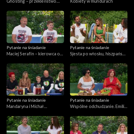
Ghosting – przekleństwo
Kobiety w mundurach
pokolenia Z
Pytanie na śniadanie
Pytanie na śniadanie
Maciej Serafin – kierowca od
Sjesta po włosku, hiszpańsku
ekstremalnie trudnych
i grecku
wyścigów
Pytanie na śniadanie
Pytanie na śniadanie
Mandaryna i Michał
Wspólne odchudzanie. Emilia
Wiśniewski w akcji
z „Sanatorium miłości”
charytatywnej Szymonka
zaprosiła do aktywności
synową