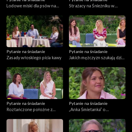
Lodowe miski dla psów na
Strażacy na Śnieżniku w
upały
walce z nowotworami krwi
Pytanie na śniadanie
Pytanie na śniadanie
Zasady włoskiego picia kawy
Jakich mężczyzn szukają dziś
kobiety?
Pytanie na śniadanie
Pytanie na śniadanie
Roztańczone położne z
„Anka Śmietanka” o
Malborka podbiły sieć
samotnym podróżowaniu