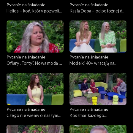
Pytanie na śniadanie
Pytanie na śniadanie
Helios – koń, który pozwolił
Kasia Depa – od położnej do
odnaleźć się Karolinie
ekspertki od luksusowej
Kawalec
biżuterii
Pytanie na śniadanie
Pytanie na śniadanie
Ofiary „Torty”. Nowa moda na
Modelki 40+ wracają na
wyśmiewanie dziewczynek z
wybiegi
powodu wagi
Pytanie na śniadanie
Pytanie na śniadanie
Czego nie wiemy o naszym
Koszmar każdego
mózgu?
podróżującego