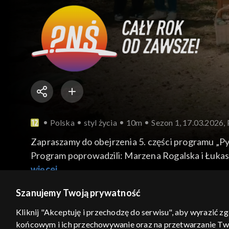
Polska
styl życia
10m
Sezon 1, 17.03.2026, 
Zapraszamy do obejrzenia 5. części programu „Pyt
Program poprowadzili: Marzena Rogalska i Łukas
więcej
Szanujemy Twoją prywatność
Kliknij "Akceptuję i przechodzę do serwisu", aby wyrazić z
Sezony i odcinki
Wybierz
końcowym i ich przechowywanie oraz na przetwarzanie Twoic