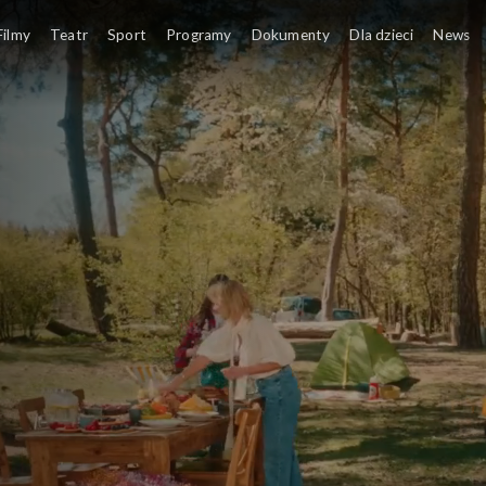
Filmy
Teatr
Sport
Programy
Dokumenty
Dla dzieci
News