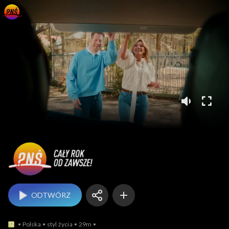
Pytanie na śniadanie
ODTWÓRZ
Polska
styl życia
29m