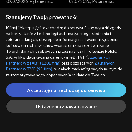
09.07.2026, Pytanie na
09.07.2026, Pytanie na
śniadanie, część 2
śniadanie, część 1
Szanujemy Twoją prywatność
Kliknij "Akceptuję i przechodzę do serwisu", aby wyrazić zgody
na korzystanie z technologii automatycznego śledzenia i
zbierania danych, dostęp do informacji na Twoim urządzeniu
końcowym i ich przechowywanie oraz na przetwarzanie
Pytanie na śniadanie
Pytanie na śniadanie
Twoich danych osobowych przez nas, czyli Telewizję Polską
08.07.2026, Pytanie na
08.07.2026, Pytanie na
S.A. w likwidacji (zwaną dalej również „TVP”),
Zaufanych
śniadanie, część 5
śniadanie, część 4
Partnerów z IAB* (1201 firm)
oraz pozostałych
Zaufanych
Partnerów TVP (93 firm)
, w celach marketingowych (w tym do
zautomatyzowanego dopasowania reklam do Twoich
zainteresowań i mierzenia ich skuteczności) i pozostałych,
które wskazujemy poniżej, a także zgody na udostępnianie
Akceptuję i przechodzę do serwisu
przez nas identyfikatora PPID do Google.
Pytanie na śniadanie
Pytanie na śniadanie
Twoje dane osobowe zbierane podczas odwiedzania przez
08.07.2026, Pytanie na
08.07.2026, Pytanie na
Ustawienia zaawansowane
Ciebie naszych
poszczególnych serwisów
zwanych dalej
śniadanie, część 3
śniadanie, część 2
„Portalem”, w tym informacje zapisywane za pomocą
technologii takich jak: pliki cookie, sygnalizatory WWW lub
innych podobnych technologii umożliwiających świadczenie
Główna
Szukaj
Moja lista
Na żywo
Więcej
dopasowanych i bezpiecznych usług, personalizację treści