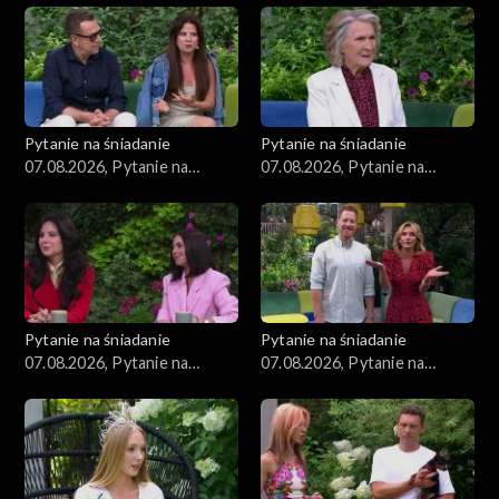
Zdrowie
Porady
Czerwony Dywan
Pytanie na śniadanie
Pytanie na śniadanie
07.08.2026, Pytanie na
07.08.2026, Pytanie na
Aktualności
śniadanie, część 4
śniadanie, część 3
Uroda
Moda
Pytanie na śniadanie
Pytanie na śniadanie
Materiały
07.08.2026, Pytanie na
07.08.2026, Pytanie na
śniadanie, część 2
śniadanie, część 1
Odcinki