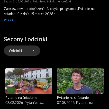
Sezon 1, 15.03.2026, Pytanie na śniadanie, część 4
Zapraszamy do obejrzenia 4. części programu „Pytanie na
śniadanie” z dnia 15 marca 2026 r.
Program poprowadzili: Ania Lewandowska i Robert Stockinger.
więcej
Sezony i odcinki
Odcinki
Kuchnia
Gwiazdy
Scena Pnś
Pytanie na śniadanie
Pytanie na śniadanie
Ludzie
08.08.2026, Pytanie na
07.08.2026, Pytanie na
śniadanie, część 1
śniadanie, część 5