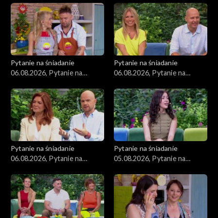
Zdrowie
Porady
Czerwony Dywan
Pytanie na śniadanie
Pytanie na śniadanie
06.08.2026, Pytanie na
06.08.2026, Pytanie na
Aktualności
śniadanie, część 3
śniadanie, część 2
Uroda
Moda
Pytanie na śniadanie
Pytanie na śniadanie
Materiały
06.08.2026, Pytanie na
05.08.2026, Pytanie na
śniadanie, część 1
śniadanie, część 5
Odcinki