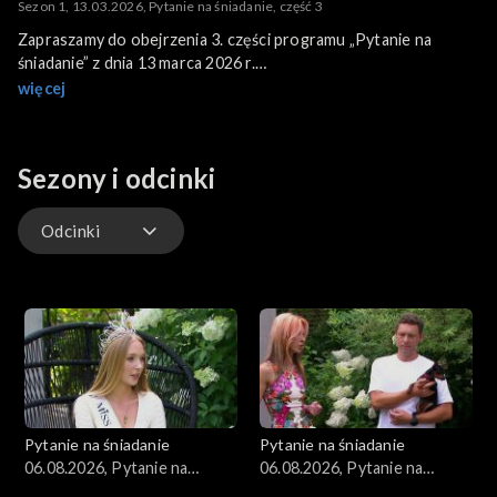
Sezon 1, 13.03.2026, Pytanie na śniadanie, część 3
Zapraszamy do obejrzenia 3. części programu „Pytanie na
śniadanie” z dnia 13 marca 2026 r.
Program poprowadzili: Marta Surnik i Grzegorz Dobek.
więcej
Sezony i odcinki
Odcinki
Kuchnia
Gwiazdy
Scena Pnś
Pytanie na śniadanie
Pytanie na śniadanie
Ludzie
06.08.2026, Pytanie na
06.08.2026, Pytanie na
śniadanie, część 5
śniadanie, część 4