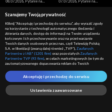
08.07.2026, Pytanie na
07.07.2026, Pytanie na
śniadanie, część 1
śniadanie, część 5
Szanujemy Twoją prywatność
Kliknij "Akceptuję i przechodzę do serwisu", aby wyrazić zgody
na korzystanie z technologii automatycznego śledzenia i
zbierania danych, dostęp do informacji na Twoim urządzeniu
końcowym i ich przechowywanie oraz na przetwarzanie
Pytanie na śniadanie
Pytanie na śniadanie
Twoich danych osobowych przez nas, czyli Telewizję Polską
07.07.2026, Pytanie na
07.07.2026, Pytanie na
S.A. w likwidacji (zwaną dalej również „TVP”),
Zaufanych
śniadanie, część 4
śniadanie, część 3
Partnerów z IAB* (1201 firm)
oraz pozostałych
Zaufanych
Partnerów TVP (93 firm)
, w celach marketingowych (w tym do
zautomatyzowanego dopasowania reklam do Twoich
zainteresowań i mierzenia ich skuteczności) i pozostałych,
które wskazujemy poniżej, a także zgody na udostępnianie
Akceptuję i przechodzę do serwisu
przez nas identyfikatora PPID do Google.
Pytanie na śniadanie
Pytanie na śniadanie
Twoje dane osobowe zbierane podczas odwiedzania przez
07.07.2026, Pytanie na
07.07.2026, Pytanie na
Ustawienia zaawansowane
Ciebie naszych
poszczególnych serwisów
zwanych dalej
śniadanie, część 2
śniadanie, część 1
„Portalem”, w tym informacje zapisywane za pomocą
technologii takich jak: pliki cookie, sygnalizatory WWW lub
innych podobnych technologii umożliwiających świadczenie
Główna
Szukaj
Moja lista
Na żywo
Więcej
dopasowanych i bezpiecznych usług, personalizację treści