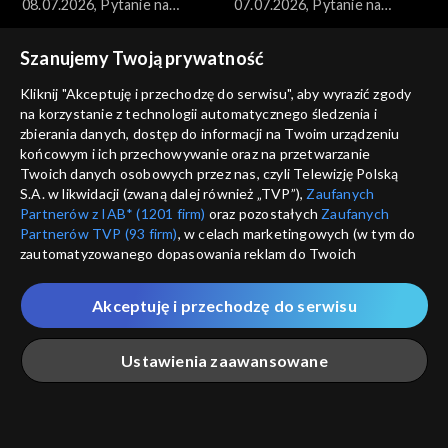
08.07.2026, Pytanie na
07.07.2026, Pytanie na
śniadanie, część 1
śniadanie, część 5
Szanujemy Twoją prywatność
Kliknij "Akceptuję i przechodzę do serwisu", aby wyrazić zgody
na korzystanie z technologii automatycznego śledzenia i
zbierania danych, dostęp do informacji na Twoim urządzeniu
końcowym i ich przechowywanie oraz na przetwarzanie
Pytanie na śniadanie
Pytanie na śniadanie
Twoich danych osobowych przez nas, czyli Telewizję Polską
07.07.2026, Pytanie na
07.07.2026, Pytanie na
S.A. w likwidacji (zwaną dalej również „TVP”),
Zaufanych
śniadanie, część 4
śniadanie, część 3
Partnerów z IAB* (1201 firm)
oraz pozostałych
Zaufanych
Partnerów TVP (93 firm)
, w celach marketingowych (w tym do
zautomatyzowanego dopasowania reklam do Twoich
zainteresowań i mierzenia ich skuteczności) i pozostałych,
które wskazujemy poniżej, a także zgody na udostępnianie
Akceptuję i przechodzę do serwisu
przez nas identyfikatora PPID do Google.
Pytanie na śniadanie
Pytanie na śniadanie
Twoje dane osobowe zbierane podczas odwiedzania przez
07.07.2026, Pytanie na
07.07.2026, Pytanie na
Ustawienia zaawansowane
Ciebie naszych
poszczególnych serwisów
zwanych dalej
śniadanie, część 2
śniadanie, część 1
„Portalem”, w tym informacje zapisywane za pomocą
technologii takich jak: pliki cookie, sygnalizatory WWW lub
innych podobnych technologii umożliwiających świadczenie
Główna
Szukaj
Moja lista
Na żywo
Więcej
dopasowanych i bezpiecznych usług, personalizację treści