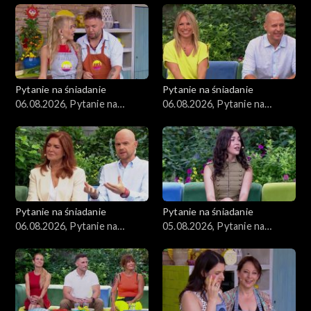
Zdrowie
Porady
Czerwony Dywan
Pytanie na śniadanie
Pytanie na śniadanie
06.08.2026, Pytanie na
06.08.2026, Pytanie na
Aktualności
śniadanie, część 3
śniadanie, część 2
Uroda
Moda
Pytanie na śniadanie
Pytanie na śniadanie
Materiały
06.08.2026, Pytanie na
05.08.2026, Pytanie na
śniadanie, część 1
śniadanie, część 5
Odcinki