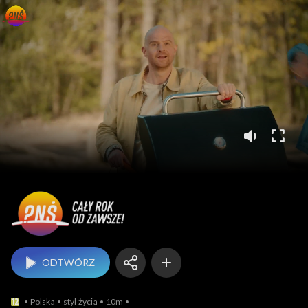
Pytanie na śniadanie
ODTWÓRZ
Polska
styl życia
10m