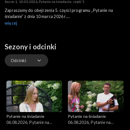
Sezon 1, 10.03.2026, Pytanie na śniadanie, część 5
Zapraszamy do obejrzenia 5. części programu „Pytanie na
śniadanie” z dnia 10 marca 2026 r.
Program poprowadzili: Beata Tadla i Robert El Gendy.
więcej
Sezony i odcinki
Odcinki
Kuchnia
Gwiazdy
Scena Pnś
Pytanie na śniadanie
Pytanie na śniadanie
Ludzie
06.08.2026, Pytanie na
06.08.2026, Pytanie na
śniadanie, część 5
śniadanie, część 4