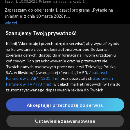
Sezon 1, 10.03.2026, Pytanie na śniadanie, część 1
Zapraszamy do obejrzenia 1. części programu „Pytanie na
śniadanie” z dnia 10 marca 2026 r.
Program poprowadzili: Beata Tadla i Robert El Gendy.
więcej
Szanujemy Twoją prywatność
Kliknij "Akceptuję i przechodzę do serwisu", aby wyrazić zgody
Sezony i odcinki
na korzystanie z technologii automatycznego śledzenia i
zbierania danych, dostęp do informacji na Twoim urządzeniu
Wybierz
końcowym i ich przechowywanie oraz na przetwarzanie
Twoich danych osobowych przez nas, czyli Telewizję Polską
S.A. w likwidacji (zwaną dalej również „TVP”),
Zaufanych
Kuchnia
Partnerów z IAB* (1201 firm)
oraz pozostałych
Zaufanych
Partnerów TVP (93 firm)
, w celach marketingowych (w tym do
zautomatyzowanego dopasowania reklam do Twoich
Polecane
Gwiazdy
zainteresowań i mierzenia ich skuteczności) i pozostałych,
które wskazujemy poniżej, a także zgody na udostępnianie
Akceptuję i przechodzę do serwisu
Scena Pnś
przez nas identyfikatora PPID do Google.
Twoje dane osobowe zbierane podczas odwiedzania przez
Ludzie
Ustawienia zaawansowane
Ciebie naszych
poszczególnych serwisów
zwanych dalej
„Portalem”, w tym informacje zapisywane za pomocą