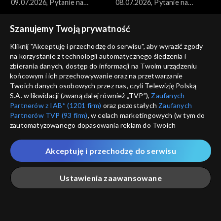
09.07.2026, Pytanie na
08.07.2026, Pytanie na
śniadanie, część 1
śniadanie, część 5
Szanujemy Twoją prywatność
Kliknij "Akceptuję i przechodzę do serwisu", aby wyrazić zgody
na korzystanie z technologii automatycznego śledzenia i
zbierania danych, dostęp do informacji na Twoim urządzeniu
końcowym i ich przechowywanie oraz na przetwarzanie
Pytanie na śniadanie
Pytanie na śniadanie
Twoich danych osobowych przez nas, czyli Telewizję Polską
08.07.2026, Pytanie na
08.07.2026, Pytanie na
S.A. w likwidacji (zwaną dalej również „TVP”),
Zaufanych
śniadanie, część 4
śniadanie, część 3
Partnerów z IAB* (1201 firm)
oraz pozostałych
Zaufanych
Partnerów TVP (93 firm)
, w celach marketingowych (w tym do
zautomatyzowanego dopasowania reklam do Twoich
zainteresowań i mierzenia ich skuteczności) i pozostałych,
które wskazujemy poniżej, a także zgody na udostępnianie
Akceptuję i przechodzę do serwisu
przez nas identyfikatora PPID do Google.
Pytanie na śniadanie
Pytanie na śniadanie
Twoje dane osobowe zbierane podczas odwiedzania przez
08.07.2026, Pytanie na
08.07.2026, Pytanie na
Ustawienia zaawansowane
Ciebie naszych
poszczególnych serwisów
zwanych dalej
śniadanie, część 2
śniadanie, część 1
„Portalem”, w tym informacje zapisywane za pomocą
technologii takich jak: pliki cookie, sygnalizatory WWW lub
innych podobnych technologii umożliwiających świadczenie
Główna
Szukaj
Moja lista
Na żywo
Więcej
dopasowanych i bezpiecznych usług, personalizację treści