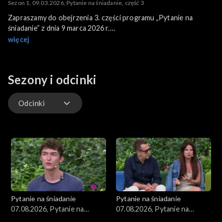
Sezon 1, 09.03.2026, Pytanie na śniadanie, część 3
Zapraszamy do obejrzenia 3. części programu „Pytanie na
śniadanie” z dnia 9 marca 2026 r.
Program poprowadzili: Katarzyna Dowbor i Filip Antonowicz.
więcej
Sezony i odcinki
Odcinki
Kuchnia
Gwiazdy
Scena Pnś
Pytanie na śniadanie
Pytanie na śniadanie
Ludzie
07.08.2026, Pytanie na
07.08.2026, Pytanie na
śniadanie, część 5
śniadanie, część 4