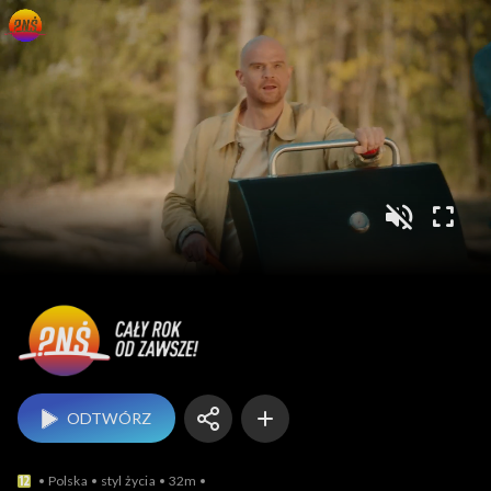
Pytanie na śniadanie
ODTWÓRZ
Polska
styl życia
32m