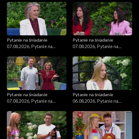
Zdrowie
Porady
Czerwony Dywan
Pytanie na śniadanie
Pytanie na śniadanie
07.08.2026, Pytanie na
07.08.2026, Pytanie na
Aktualności
śniadanie, część 3
śniadanie, część 2
Uroda
Moda
Pytanie na śniadanie
Pytanie na śniadanie
Materiały
07.08.2026, Pytanie na
06.08.2026, Pytanie na
śniadanie, część 1
śniadanie, część 5
Odcinki