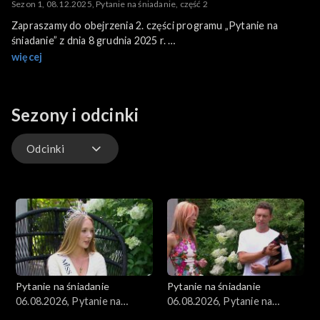
Sezon 1, 08.12.2025, Pytanie na śniadanie, część 2
Zapraszamy do obejrzenia 2. części programu „Pytanie na
śniadanie” z dnia 8 grudnia 2025 r.
Program poprowadzili: Marta Surnik i Grzegorz Dobek.
więcej
Sezony i odcinki
Odcinki
Kuchnia
Gwiazdy
Scena Pnś
Pytanie na śniadanie
Pytanie na śniadanie
Ludzie
06.08.2026, Pytanie na
06.08.2026, Pytanie na
śniadanie, część 5
śniadanie, część 4