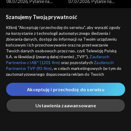
08.07.2026, Pytanie na
07.07.2026, Pytanie na
śniadanie, część 1
śniadanie, część 5
Szanujemy Twoją prywatność
Kliknij "Akceptuję i przechodzę do serwisu", aby wyrazić zgody
na korzystanie z technologii automatycznego śledzenia i
zbierania danych, dostęp do informacji na Twoim urządzeniu
końcowym i ich przechowywanie oraz na przetwarzanie
Pytanie na śniadanie
Pytanie na śniadanie
Twoich danych osobowych przez nas, czyli Telewizję Polską
07.07.2026, Pytanie na
07.07.2026, Pytanie na
S.A. w likwidacji (zwaną dalej również „TVP”),
Zaufanych
śniadanie, część 4
śniadanie, część 3
Partnerów z IAB* (1201 firm)
oraz pozostałych
Zaufanych
Partnerów TVP (93 firm)
, w celach marketingowych (w tym do
zautomatyzowanego dopasowania reklam do Twoich
zainteresowań i mierzenia ich skuteczności) i pozostałych,
które wskazujemy poniżej, a także zgody na udostępnianie
Akceptuję i przechodzę do serwisu
przez nas identyfikatora PPID do Google.
Pytanie na śniadanie
Pytanie na śniadanie
Twoje dane osobowe zbierane podczas odwiedzania przez
07.07.2026, Pytanie na
07.07.2026, Pytanie na
Ustawienia zaawansowane
Ciebie naszych
poszczególnych serwisów
zwanych dalej
śniadanie, część 2
śniadanie, część 1
„Portalem”, w tym informacje zapisywane za pomocą
technologii takich jak: pliki cookie, sygnalizatory WWW lub
innych podobnych technologii umożliwiających świadczenie
Główna
Szukaj
Moja lista
Na żywo
Więcej
dopasowanych i bezpiecznych usług, personalizację treści