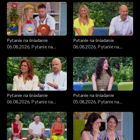
Zdrowie
Porady
Czerwony Dywan
Pytanie na śniadanie
Pytanie na śniadanie
06.08.2026, Pytanie na
06.08.2026, Pytanie na
Aktualności
śniadanie, część 3
śniadanie, część 2
Uroda
Moda
Pytanie na śniadanie
Pytanie na śniadanie
Materiały
06.08.2026, Pytanie na
05.08.2026, Pytanie na
śniadanie, część 1
śniadanie, część 5
Odcinki