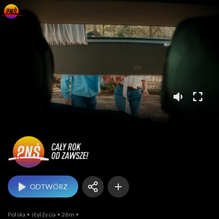
Pytanie na śniadanie
ODTWÓRZ
Polska
styl życia
26m