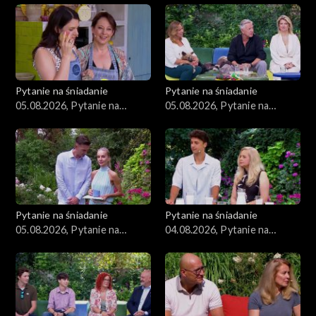
Zdrowie
Porady
Czerwony Dywan
Pytanie na śniadanie
Pytanie na śniadanie
05.08.2026, Pytanie na
05.08.2026, Pytanie na
Aktualności
śniadanie, część 3
śniadanie, część 2
Uroda
Moda
Pytanie na śniadanie
Pytanie na śniadanie
Materiały
05.08.2026, Pytanie na
04.08.2026, Pytanie na
śniadanie, część 1
śniadanie, część 5
Odcinki