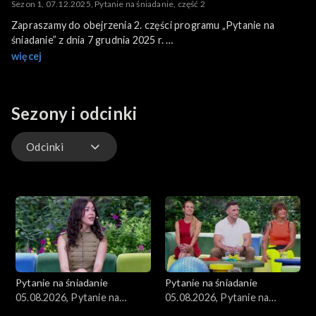
Sezon 1, 07.12.2025, Pytanie na śniadanie, część 2
Zapraszamy do obejrzenia 2. części programu „Pytanie na
śniadanie” z dnia 7 grudnia 2025 r.
Program poprowadzili: Ania Lewandowska i Łukasz Kadziewicz.
więcej
Sezony i odcinki
Odcinki
Kuchnia
Gwiazdy
Scena Pnś
Pytanie na śniadanie
Pytanie na śniadanie
Ludzie
05.08.2026, Pytanie na
05.08.2026, Pytanie na
śniadanie, część 5
śniadanie, część 4