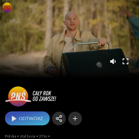
Pytanie na śniadanie
ODTWÓRZ
Polska
styl życia
27m