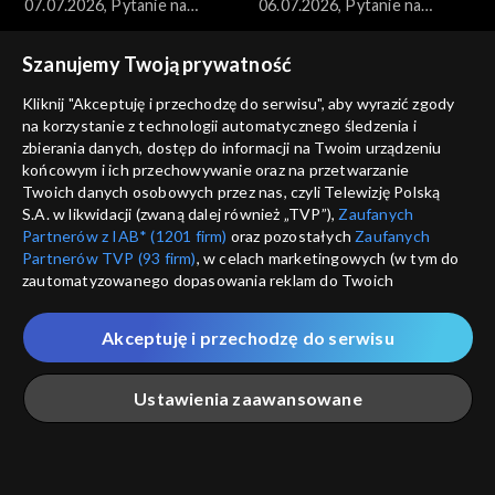
07.07.2026, Pytanie na
06.07.2026, Pytanie na
śniadanie, część 1
śniadanie, część 5
Szanujemy Twoją prywatność
Kliknij "Akceptuję i przechodzę do serwisu", aby wyrazić zgody
na korzystanie z technologii automatycznego śledzenia i
zbierania danych, dostęp do informacji na Twoim urządzeniu
końcowym i ich przechowywanie oraz na przetwarzanie
Pytanie na śniadanie
Pytanie na śniadanie
Twoich danych osobowych przez nas, czyli Telewizję Polską
06.07.2026, Pytanie na
06.07.2026, Pytanie na
S.A. w likwidacji (zwaną dalej również „TVP”),
Zaufanych
śniadanie, część 4
śniadanie, część 3
Partnerów z IAB* (1201 firm)
oraz pozostałych
Zaufanych
Partnerów TVP (93 firm)
, w celach marketingowych (w tym do
zautomatyzowanego dopasowania reklam do Twoich
zainteresowań i mierzenia ich skuteczności) i pozostałych,
które wskazujemy poniżej, a także zgody na udostępnianie
Akceptuję i przechodzę do serwisu
przez nas identyfikatora PPID do Google.
Pytanie na śniadanie
Pytanie na śniadanie
Twoje dane osobowe zbierane podczas odwiedzania przez
06.07.2026, Pytanie na
06.07.2026, Pytanie na
Ustawienia zaawansowane
Ciebie naszych
poszczególnych serwisów
zwanych dalej
śniadanie, część 2
śniadanie, część 1
„Portalem”, w tym informacje zapisywane za pomocą
technologii takich jak: pliki cookie, sygnalizatory WWW lub
innych podobnych technologii umożliwiających świadczenie
Główna
Szukaj
Moja lista
Na żywo
Więcej
dopasowanych i bezpiecznych usług, personalizację treści