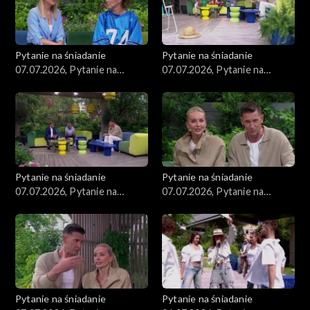
Pytanie na śniadanie
Pytanie na śniadanie
07.07.2026, Pytanie na
07.07.2026, Pytanie na
śniadanie, część 5
śniadanie, część 4
Pytanie na śniadanie
Pytanie na śniadanie
07.07.2026, Pytanie na
07.07.2026, Pytanie na
śniadanie, część 3
śniadanie, część 2
Pytanie na śniadanie
Pytanie na śniadanie