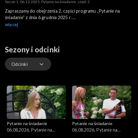
Sezon 1, 06.12.2025, Pytanie na śniadanie, część 2
Zapraszamy do obejrzenia 2. części programu „Pytanie na
śniadanie” z dnia 6 grudnia 2025 r.
Program poprowadzili: Ania Lewandowska i Łukasz Kadziewicz.
więcej
Sezony i odcinki
Odcinki
Kuchnia
Gwiazdy
Scena Pnś
Pytanie na śniadanie
Pytanie na śniadanie
Ludzie
06.08.2026, Pytanie na
06.08.2026, Pytanie na
śniadanie, część 5
śniadanie, część 4