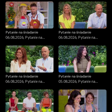
Zdrowie
Porady
Czerwony Dywan
Pytanie na śniadanie
Pytanie na śniadanie
06.08.2026, Pytanie na
06.08.2026, Pytanie na
Aktualności
śniadanie, część 3
śniadanie, część 2
Uroda
Moda
Pytanie na śniadanie
Pytanie na śniadanie
Materiały
06.08.2026, Pytanie na
05.08.2026, Pytanie na
śniadanie, część 1
śniadanie, część 5
Odcinki