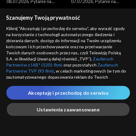
08.07.2026, Pytanie na
07.07.2026, Pytanie na
śniadanie, część 1
śniadanie, część 5
Szanujemy Twoją prywatność
Kliknij "Akceptuję i przechodzę do serwisu", aby wyrazić zgody
na korzystanie z technologii automatycznego śledzenia i
zbierania danych, dostęp do informacji na Twoim urządzeniu
końcowym i ich przechowywanie oraz na przetwarzanie
Pytanie na śniadanie
Pytanie na śniadanie
Twoich danych osobowych przez nas, czyli Telewizję Polską
07.07.2026, Pytanie na
07.07.2026, Pytanie na
S.A. w likwidacji (zwaną dalej również „TVP”),
Zaufanych
śniadanie, część 4
śniadanie, część 3
Partnerów z IAB* (1201 firm)
oraz pozostałych
Zaufanych
Partnerów TVP (93 firm)
, w celach marketingowych (w tym do
zautomatyzowanego dopasowania reklam do Twoich
zainteresowań i mierzenia ich skuteczności) i pozostałych,
które wskazujemy poniżej, a także zgody na udostępnianie
Akceptuję i przechodzę do serwisu
przez nas identyfikatora PPID do Google.
Pytanie na śniadanie
Pytanie na śniadanie
Twoje dane osobowe zbierane podczas odwiedzania przez
07.07.2026, Pytanie na
07.07.2026, Pytanie na
Ustawienia zaawansowane
Ciebie naszych
poszczególnych serwisów
zwanych dalej
śniadanie, część 2
śniadanie, część 1
„Portalem”, w tym informacje zapisywane za pomocą
technologii takich jak: pliki cookie, sygnalizatory WWW lub
innych podobnych technologii umożliwiających świadczenie
Główna
Szukaj
Moja lista
Na żywo
Więcej
dopasowanych i bezpiecznych usług, personalizację treści