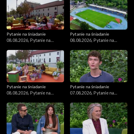
Zdrowie
Porady
Czerwony Dywan
Pytanie na śniadanie
Pytanie na śniadanie
08.08.2026, Pytanie na
08.08.2026, Pytanie na
Aktualności
śniadanie, część 3
śniadanie, część 2
Uroda
Moda
Pytanie na śniadanie
Pytanie na śniadanie
Materiały
08.08.2026, Pytanie na
07.08.2026, Pytanie na
śniadanie, część 1
śniadanie, część 5
Odcinki