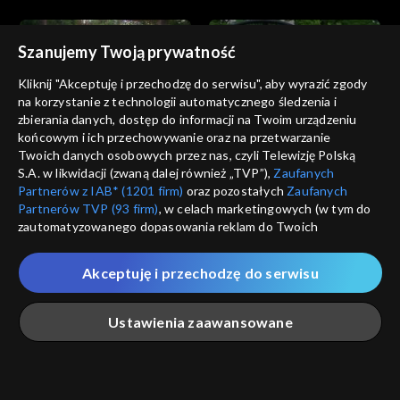
śniadanie, część 1
śniadanie, część 5
Szanujemy Twoją prywatność
Kliknij "Akceptuję i przechodzę do serwisu", aby wyrazić zgody
na korzystanie z technologii automatycznego śledzenia i
zbierania danych, dostęp do informacji na Twoim urządzeniu
Pytanie na śniadanie
Pytanie na śniadanie
końcowym i ich przechowywanie oraz na przetwarzanie
09.07.2026, Pytanie na
09.07.2026, Pytanie na
Twoich danych osobowych przez nas, czyli Telewizję Polską
śniadanie, część 4
śniadanie, część 3
S.A. w likwidacji (zwaną dalej również „TVP”),
Zaufanych
Partnerów z IAB* (1201 firm)
oraz pozostałych
Zaufanych
Partnerów TVP (93 firm)
, w celach marketingowych (w tym do
zautomatyzowanego dopasowania reklam do Twoich
zainteresowań i mierzenia ich skuteczności) i pozostałych,
które wskazujemy poniżej, a także zgody na udostępnianie
Akceptuję i przechodzę do serwisu
przez nas identyfikatora PPID do Google.
Pytanie na śniadanie
Pytanie na śniadanie
09.07.2026, Pytanie na
09.07.2026, Pytanie na
Twoje dane osobowe zbierane podczas odwiedzania przez
Ustawienia zaawansowane
śniadanie, część 2
śniadanie, część 1
Ciebie naszych
poszczególnych serwisów
zwanych dalej
„Portalem”, w tym informacje zapisywane za pomocą
technologii takich jak: pliki cookie, sygnalizatory WWW lub
innych podobnych technologii umożliwiających świadczenie
Główna
Szukaj
Moja lista
Na żywo
Więcej
dopasowanych i bezpiecznych usług, personalizację treści