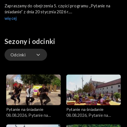
Zapraszamy do obejrzenia 5. części programu „Pytanie na
śniadanie” z dnia 20 stycznia 2026 r.
Program poprowadzili: Agnieszka Woźniak-Starak i Łukasz
więcej
Kadziewicz.
Sezony i odcinki
Odcinki
Kuchnia
Gwiazdy
Scena Pnś
Pytanie na śniadanie
Pytanie na śniadanie
Ludzie
08.08.2026, Pytanie na
08.08.2026, Pytanie na
śniadanie, część 5
śniadanie, część 4