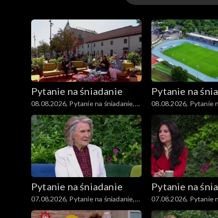
Kuchnia
Gwiazdy
Scena Pnś
Pytanie na śniadanie
Pytanie na śni
Ludzie
08.08.2026, Pytanie na śniadanie,
08.08.2026, Pytanie n
część 3
część 2
Zdrowie
Porady
Czerwony Dywan
Pytanie na śniadanie
Pytanie na śni
Aktualności
07.08.2026, Pytanie na śniadanie,
07.08.2026, Pytanie n
część 3
część 2
Uroda