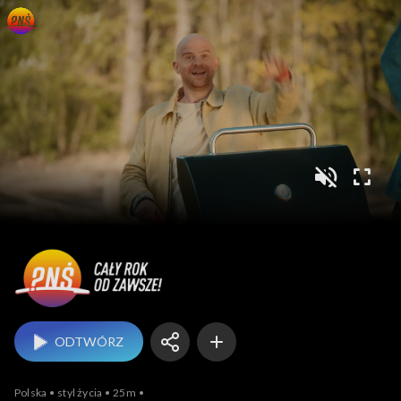
Pytanie na śniadanie
ODTWÓRZ
Polska
styl życia
25m