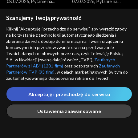
08.07.2026, Pytanie na
07.07.2026, Pytanie na
śniadanie, część 1
śniadanie, część 5
Szanujemy Twoją prywatność
Kliknij "Akceptuję i przechodzę do serwisu", aby wyrazić zgody
na korzystanie z technologii automatycznego śledzenia i
zbierania danych, dostęp do informacji na Twoim urządzeniu
końcowym i ich przechowywanie oraz na przetwarzanie
Pytanie na śniadanie
Pytanie na śniadanie
Twoich danych osobowych przez nas, czyli Telewizję Polską
07.07.2026, Pytanie na
07.07.2026, Pytanie na
S.A. w likwidacji (zwaną dalej również „TVP”),
Zaufanych
śniadanie, część 4
śniadanie, część 3
Partnerów z IAB* (1201 firm)
oraz pozostałych
Zaufanych
Partnerów TVP (93 firm)
, w celach marketingowych (w tym do
zautomatyzowanego dopasowania reklam do Twoich
zainteresowań i mierzenia ich skuteczności) i pozostałych,
które wskazujemy poniżej, a także zgody na udostępnianie
Akceptuję i przechodzę do serwisu
przez nas identyfikatora PPID do Google.
Pytanie na śniadanie
Pytanie na śniadanie
Twoje dane osobowe zbierane podczas odwiedzania przez
07.07.2026, Pytanie na
07.07.2026, Pytanie na
Ustawienia zaawansowane
Ciebie naszych
poszczególnych serwisów
zwanych dalej
śniadanie, część 2
śniadanie, część 1
„Portalem”, w tym informacje zapisywane za pomocą
technologii takich jak: pliki cookie, sygnalizatory WWW lub
innych podobnych technologii umożliwiających świadczenie
Główna
Szukaj
Moja lista
Na żywo
Więcej
dopasowanych i bezpiecznych usług, personalizację treści