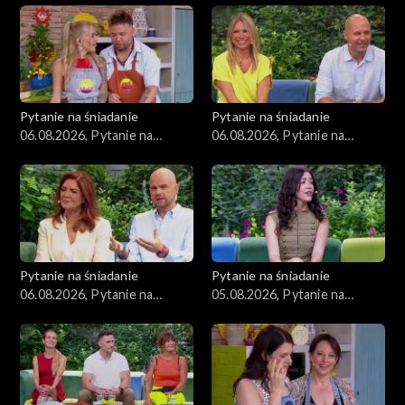
Zdrowie
Porady
Czerwony Dywan
Pytanie na śniadanie
Pytanie na śniadanie
06.08.2026, Pytanie na
06.08.2026, Pytanie na
Aktualności
śniadanie, część 3
śniadanie, część 2
Uroda
Moda
Pytanie na śniadanie
Pytanie na śniadanie
Materiały
06.08.2026, Pytanie na
05.08.2026, Pytanie na
śniadanie, część 1
śniadanie, część 5
Odcinki