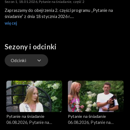
Sezon 1, 18.01.2026, Pytanie na śniadanie, część 2
Zapraszamy do obejrzenia 2. części programu „Pytanie na
śniadanie” z dnia 18 stycznia 2026 r.
Program poprowadzili: Ania Lewandowska i Łukasz Kadziewicz.
więcej
Sezony i odcinki
Odcinki
Kuchnia
Gwiazdy
Scena Pnś
Pytanie na śniadanie
Pytanie na śniadanie
Ludzie
06.08.2026, Pytanie na
06.08.2026, Pytanie na
śniadanie, część 5
śniadanie, część 4