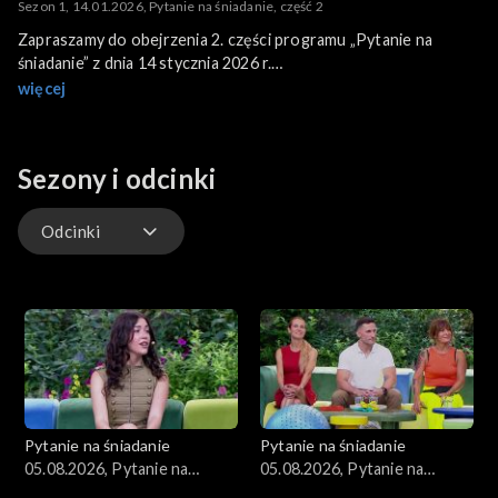
Sezon 1, 14.01.2026, Pytanie na śniadanie, część 2
Zapraszamy do obejrzenia 2. części programu „Pytanie na
śniadanie” z dnia 14 stycznia 2026 r.
Program poprowadzili: Marzena Rogalska i Łukasz Nowicki.
więcej
Sezony i odcinki
Odcinki
Kuchnia
Gwiazdy
Scena Pnś
Pytanie na śniadanie
Pytanie na śniadanie
Ludzie
05.08.2026, Pytanie na
05.08.2026, Pytanie na
śniadanie, część 5
śniadanie, część 4