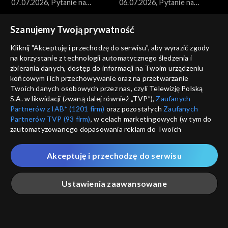
07.07.2026, Pytanie na
06.07.2026, Pytanie na
śniadanie, część 1
śniadanie, część 5
Szanujemy Twoją prywatność
Kliknij "Akceptuję i przechodzę do serwisu", aby wyrazić zgody
na korzystanie z technologii automatycznego śledzenia i
zbierania danych, dostęp do informacji na Twoim urządzeniu
końcowym i ich przechowywanie oraz na przetwarzanie
Pytanie na śniadanie
Pytanie na śniadanie
Twoich danych osobowych przez nas, czyli Telewizję Polską
06.07.2026, Pytanie na
06.07.2026, Pytanie na
S.A. w likwidacji (zwaną dalej również „TVP”),
Zaufanych
śniadanie, część 4
śniadanie, część 3
Partnerów z IAB* (1201 firm)
oraz pozostałych
Zaufanych
Partnerów TVP (93 firm)
, w celach marketingowych (w tym do
zautomatyzowanego dopasowania reklam do Twoich
zainteresowań i mierzenia ich skuteczności) i pozostałych,
które wskazujemy poniżej, a także zgody na udostępnianie
Akceptuję i przechodzę do serwisu
przez nas identyfikatora PPID do Google.
Pytanie na śniadanie
Pytanie na śniadanie
Twoje dane osobowe zbierane podczas odwiedzania przez
06.07.2026, Pytanie na
06.07.2026, Pytanie na
Ustawienia zaawansowane
Ciebie naszych
poszczególnych serwisów
zwanych dalej
śniadanie, część 2
śniadanie, część 1
„Portalem”, w tym informacje zapisywane za pomocą
technologii takich jak: pliki cookie, sygnalizatory WWW lub
innych podobnych technologii umożliwiających świadczenie
Główna
Szukaj
Moja lista
Na żywo
Więcej
dopasowanych i bezpiecznych usług, personalizację treści