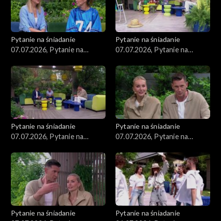
Pytanie na śniadanie
Pytanie na śniadanie
07.07.2026, Pytanie na
07.07.2026, Pytanie na
śniadanie, część 5
śniadanie, część 4
Pytanie na śniadanie
Pytanie na śniadanie
07.07.2026, Pytanie na
07.07.2026, Pytanie na
śniadanie, część 3
śniadanie, część 2
Pytanie na śniadanie
Pytanie na śniadanie