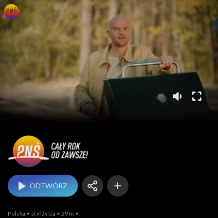
Pytanie na śniadanie
ODTWÓRZ
Polska
styl życia
29m