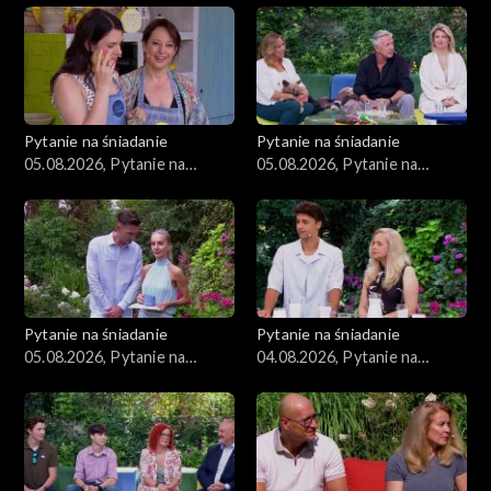
Zdrowie
Porady
Czerwony Dywan
Pytanie na śniadanie
Pytanie na śniadanie
05.08.2026, Pytanie na
05.08.2026, Pytanie na
Aktualności
śniadanie, część 3
śniadanie, część 2
Uroda
Moda
Pytanie na śniadanie
Pytanie na śniadanie
Materiały
05.08.2026, Pytanie na
04.08.2026, Pytanie na
śniadanie, część 1
śniadanie, część 5
Odcinki