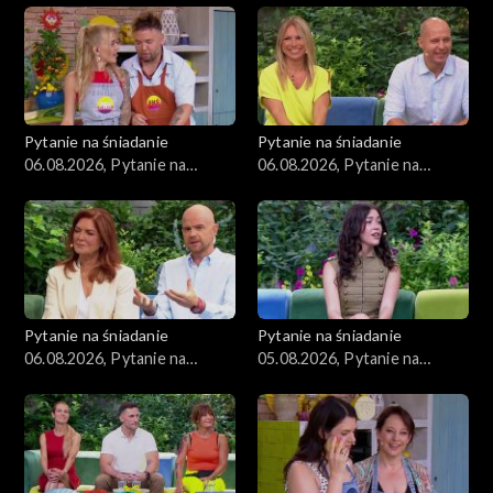
Zdrowie
Porady
Czerwony Dywan
Pytanie na śniadanie
Pytanie na śniadanie
06.08.2026, Pytanie na
06.08.2026, Pytanie na
Aktualności
śniadanie, część 3
śniadanie, część 2
Uroda
Moda
Pytanie na śniadanie
Pytanie na śniadanie
Materiały
06.08.2026, Pytanie na
05.08.2026, Pytanie na
śniadanie, część 1
śniadanie, część 5
Odcinki