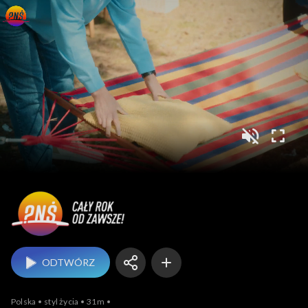
Pytanie na śniadanie
ODTWÓRZ
Polska
styl życia
31m