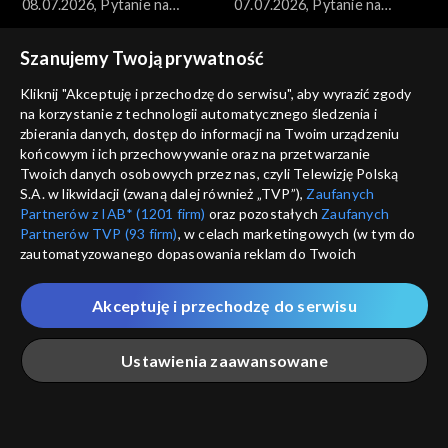
08.07.2026, Pytanie na
07.07.2026, Pytanie na
śniadanie, część 1
śniadanie, część 5
Szanujemy Twoją prywatność
Kliknij "Akceptuję i przechodzę do serwisu", aby wyrazić zgody
na korzystanie z technologii automatycznego śledzenia i
zbierania danych, dostęp do informacji na Twoim urządzeniu
końcowym i ich przechowywanie oraz na przetwarzanie
Pytanie na śniadanie
Pytanie na śniadanie
Twoich danych osobowych przez nas, czyli Telewizję Polską
07.07.2026, Pytanie na
07.07.2026, Pytanie na
S.A. w likwidacji (zwaną dalej również „TVP”),
Zaufanych
śniadanie, część 4
śniadanie, część 3
Partnerów z IAB* (1201 firm)
oraz pozostałych
Zaufanych
Partnerów TVP (93 firm)
, w celach marketingowych (w tym do
zautomatyzowanego dopasowania reklam do Twoich
zainteresowań i mierzenia ich skuteczności) i pozostałych,
które wskazujemy poniżej, a także zgody na udostępnianie
Akceptuję i przechodzę do serwisu
przez nas identyfikatora PPID do Google.
Pytanie na śniadanie
Pytanie na śniadanie
Twoje dane osobowe zbierane podczas odwiedzania przez
07.07.2026, Pytanie na
07.07.2026, Pytanie na
Ustawienia zaawansowane
Ciebie naszych
poszczególnych serwisów
zwanych dalej
śniadanie, część 2
śniadanie, część 1
„Portalem”, w tym informacje zapisywane za pomocą
technologii takich jak: pliki cookie, sygnalizatory WWW lub
innych podobnych technologii umożliwiających świadczenie
Główna
Szukaj
Moja lista
Na żywo
Więcej
dopasowanych i bezpiecznych usług, personalizację treści