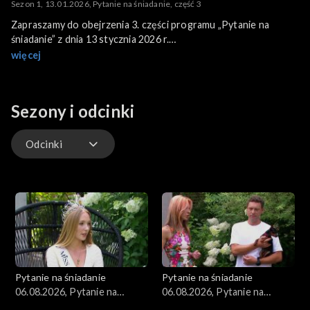
Sezon 1, 13.01.2026, Pytanie na śniadanie, część 3
Zapraszamy do obejrzenia 3. części programu „Pytanie na
śniadanie” z dnia 13 stycznia 2026 r.
Program poprowadzili: Katarzyna Dowbor i Filip Antonowicz.
więcej
Sezony i odcinki
Odcinki
Kuchnia
Gwiazdy
Scena Pnś
Pytanie na śniadanie
Pytanie na śniadanie
Ludzie
06.08.2026, Pytanie na
06.08.2026, Pytanie na
śniadanie, część 5
śniadanie, część 4