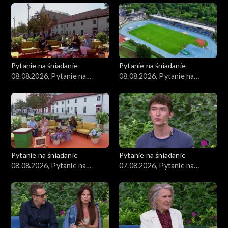
Zdrowie
Porady
Czerwony Dywan
Pytanie na śniadanie
Pytanie na śniadanie
08.08.2026, Pytanie na
08.08.2026, Pytanie na
Aktualności
śniadanie, część 3
śniadanie, część 2
Uroda
Moda
Pytanie na śniadanie
Pytanie na śniadanie
Materiały
08.08.2026, Pytanie na
07.08.2026, Pytanie na
śniadanie, część 1
śniadanie, część 5
Odcinki