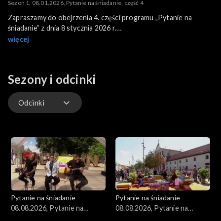
Sezon 1, 08.01.2026, Pytanie na śniadanie, część 4
Zapraszamy do obejrzenia 4. części programu „Pytanie na
śniadanie” z dnia 8 stycznia 2026 r.
Program poprowadzili: Beata Tadla i Robert El Gendy.
więcej
Sezony i odcinki
Odcinki
Kuchnia
Gwiazdy
Scena Pnś
Pytanie na śniadanie
Pytanie na śniadanie
Ludzie
08.08.2026, Pytanie na
08.08.2026, Pytanie na
śniadanie, część 5
śniadanie, część 4