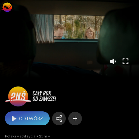
Pytanie na śniadanie
ODTWÓRZ
Polska
styl życia
25m