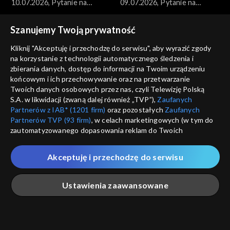
10.07.2026, Pytanie na
09.07.2026, Pytanie na
śniadanie, część 1
śniadanie, część 5
Szanujemy Twoją prywatność
Kliknij "Akceptuję i przechodzę do serwisu", aby wyrazić zgody
na korzystanie z technologii automatycznego śledzenia i
zbierania danych, dostęp do informacji na Twoim urządzeniu
końcowym i ich przechowywanie oraz na przetwarzanie
Pytanie na śniadanie
Pytanie na śniadanie
Twoich danych osobowych przez nas, czyli Telewizję Polską
09.07.2026, Pytanie na
09.07.2026, Pytanie na
S.A. w likwidacji (zwaną dalej również „TVP”),
Zaufanych
śniadanie, część 4
śniadanie, część 3
Partnerów z IAB* (1201 firm)
oraz pozostałych
Zaufanych
Partnerów TVP (93 firm)
, w celach marketingowych (w tym do
zautomatyzowanego dopasowania reklam do Twoich
zainteresowań i mierzenia ich skuteczności) i pozostałych,
które wskazujemy poniżej, a także zgody na udostępnianie
Akceptuję i przechodzę do serwisu
przez nas identyfikatora PPID do Google.
Pytanie na śniadanie
Pytanie na śniadanie
Twoje dane osobowe zbierane podczas odwiedzania przez
09.07.2026, Pytanie na
09.07.2026, Pytanie na
Ustawienia zaawansowane
Ciebie naszych
poszczególnych serwisów
zwanych dalej
śniadanie, część 2
śniadanie, część 1
„Portalem”, w tym informacje zapisywane za pomocą
technologii takich jak: pliki cookie, sygnalizatory WWW lub
innych podobnych technologii umożliwiających świadczenie
Główna
Szukaj
Moja lista
Na żywo
Więcej
dopasowanych i bezpiecznych usług, personalizację treści