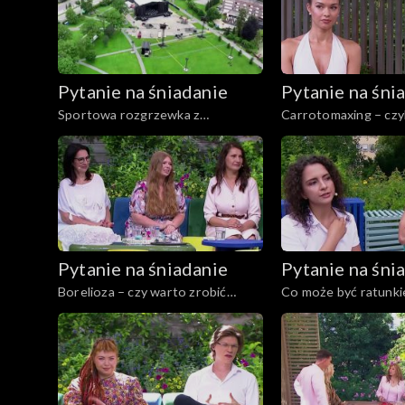
Pytanie na śniadanie
Pytanie na śni
Sportowa rozgrzewka z
Carrotomaxing – czy
przyszłymi mistrzami narciarskimi
zamiast samoopalacz
Pytanie na śniadanie
Pytanie na śni
Borelioza – czy warto zrobić
Co może być ratunki
badanie genetyczne kleszcza?
kręgosłupa szyjnego