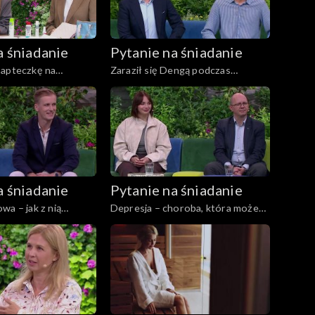
a śniadanie
Pytanie na śniadanie
 apteczkę na
Zaraził się Dengą podczas
jazd?
egzotycznej podróży. Na co warto
się zaczepić przed takim
wyjazdem?
a śniadanie
Pytanie na śniadanie
wa – jak z nią
Depresja – choroba, która może
dotknąć całą rodzinę