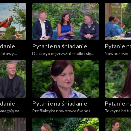
przeciwsłonec
adanie
Pytanie na śniadanie
Pytanie n
 ziołowy
Dlaczego mężczyźni rzadko się
Nowoczesne 
 Artura
badają? Czy wyglądają na swój
fotochromo
wiek?
adanie
Pytanie na śniadanie
Pytanie n
omagają na
Profilaktyka nowotworów bez
Toksyna botu
mitów. Badania, które mogą
nadpotliwośc
uratować życie