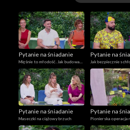
Kuchnia
Gwiazdy
Scena Pnś
Pytanie na śniadanie
Pytanie na śni
Ludzie
Mięśnie to młodość. Jak budować
Jak bezpiecznie schł
siłę po 40. roku życia?
organizm?
Zdrowie
Porady
Czerwony Dywan
Pytanie na śniadanie
Pytanie na śni
Aktualności
Maseczki na ciążowy brzuch
Pionierska operacj
łokcia
Uroda