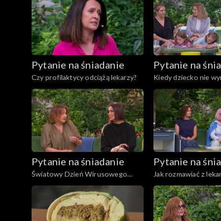
Moda
Materiały
Pytanie na śniadanie
Pytanie na śni
Odcinki
Czy profilaktycy odciążą lekarzy?
Pytanie na śniadanie
Pytanie na śni
Światowy Dzień Wirusowego
Jak rozmawiać z leka
Zapalenia Wątroby – choroba
dobrze zrozumieć za
nazywana „cichym zabójcą”