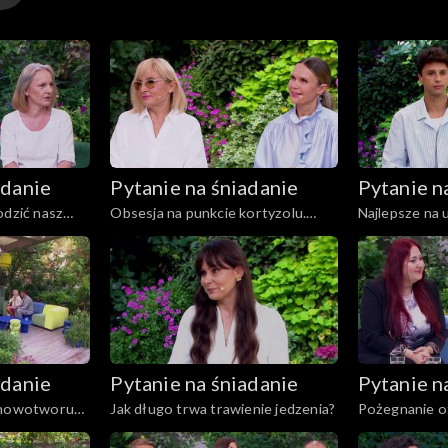
adanie
Pytanie na śniadanie
Pytanie n
odzić nasz
Obsesja na punkcie kortyzolu.
Najlepsze na 
Fakty i mity o hormonie stresu
sfermentowan
adanie
Pytanie na śniadanie
Pytanie n
a nowotworu
Jak długo trwa trawienie jedzenia?
Pożegnanie ot
Zgubienie kil