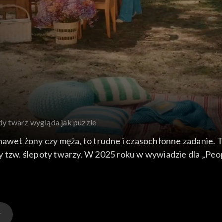
dy twarz wygląda jak puzzle
nawet żony czy męża, to trudne i czasochłonne zadanie. Tw
y tzw. ślepoty twarzy. W 2025 roku w wywiadzie dla „Peop
zpoznać własnej córki… W „Pytaniu na śniadanie” 22 kwie
nozję i dr n. med. Anna Błażucka, neurolog. Program pop