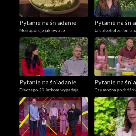
Pytanie na śniadanie
Pytanie na śni
Monoporcje jak owoce
Jak alkohol zmienia n
ciało?
Pytanie na śniadanie
Pytanie na śni
Dlaczego 20-latkom wypadają
Czy można podróżow
włosy?
z dzieckiem chorym 