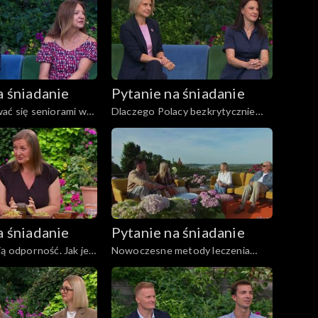
a śniadanie
Pytanie na śniadanie
ać się seniorami w
Dlaczego Polacy bezkrytycznie
w?
wierzą w medyczne bzdury?
a śniadanie
Pytanie na śniadanie
ją odporność. Jak je
Nowoczesne metody leczenia
?
jaskry