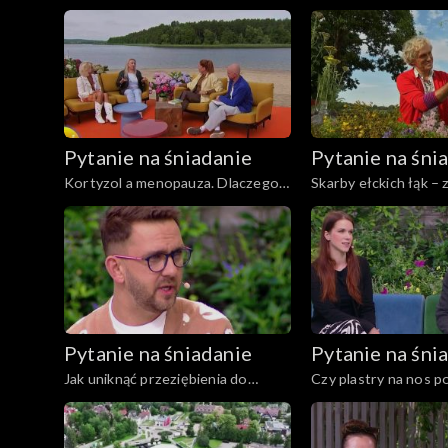
mózg potrzebuje odpoczynku?
komuś życie
Pytanie na śniadanie
Pytanie na śni
Kortyzol a menopauza. Dlaczego
Skarby ełckich łąk –
rośnie poziom hormonu stresu?
przewodnik doktora
Zagajewskiego
Pytanie na śniadanie
Pytanie na śni
Jak uniknąć przeziębienia do
Czy plastry na nos p
klimatyzacji?
bezdech i chrapanie?