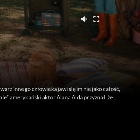
arz innego człowieka jawi się im nie jako całość,
le” amerykański aktor Alana Alda przyznał, że
tnia 2026 roku o schorzeniu mówiły: Joanna
rowadzili: Marzena Rogalska i Łukasz Nowicki.