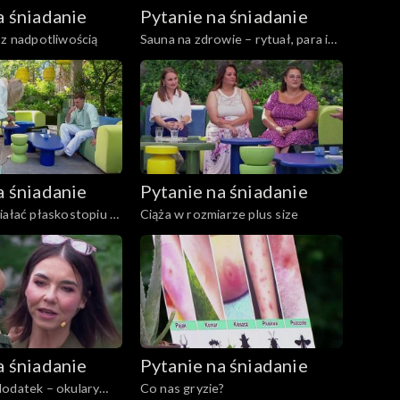
a śniadanie
Pytanie na śniadanie
 z nadpotliwością
Sauna na zdrowie – rytuał, para i
relaks krok po kroku
a śniadanie
Pytanie na śniadanie
iałać płaskostopiu u
Ciąża w rozmiarze plus size
a śniadanie
Pytanie na śniadanie
dodatek – okulary
Co nas gryzie?