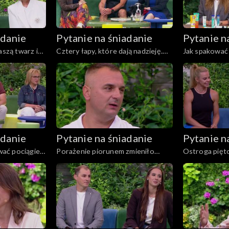
adanie
Pytanie na śniadanie
Pytanie n
aszą twarz i
Cztery łapy, które dają nadzieję.
Jak spakować
Niezwykła moc dogoterapii
wakacyjny wy
adanie
Pytanie na śniadanie
Pytanie n
ać pociągiem
Porażenie piorunem zmieniło
Ostroga pięto
na ospę?
życie pani Ani
walczyć?