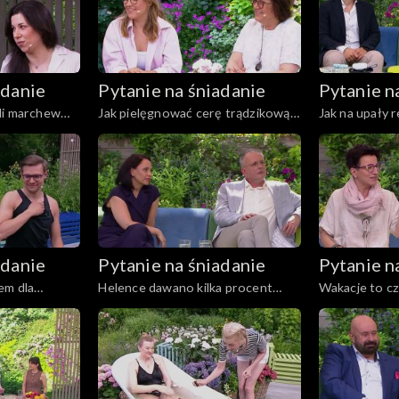
adanie
Pytanie na śniadanie
Pytanie n
li marchew
Jak pielęgnować cerę trądzikową
Jak na upały 
a
w upały?
chorujące na 
adanie
Pytanie na śniadanie
Pytanie n
em dla
Helence dawano kilka procent
Wakacje to c
?
szans na przeżycie...
naszego móz