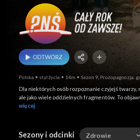
ODTWÓRZ
Polska
styl życia
14m
Sezon 9, Prozopagnozja: g
Dla niektórych osób rozpoznanie czyjejś twarzy, 
ale jako wiele oddzielnych fragmentów. To objaw
cierpi na prozopagnozję i zdarzyło mu się nie ro
więcej
Wasiak, artystka, malarka, cierpiąca na prozopag
Sezony i odcinki
Zdrowie