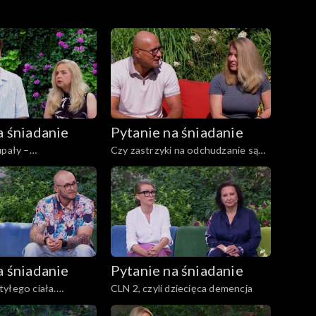
a śniadanie
Pytanie na śniadanie
upały –
Czy zastrzyki na odchudzanie są
e napoje mleczne
bezpieczne?
a śniadanie
Pytanie na śniadanie
yłego ciała.
CLN 2, czyli dziecięca demencja
ogramów to nie