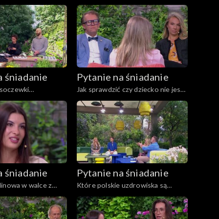
zne dla dzieci
a śniadanie
Pytanie na śniadanie
soczewki
Jak sprawdzić czy dziecko nie jest
we
uzależnione od leków?
a śniadanie
Pytanie na śniadanie
linowa w walce z
Które polskie uzdrowiska są
ią
najlepsze?