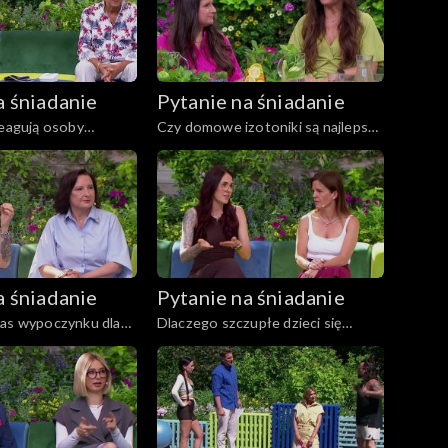
a śniadanie
Pytanie na śniadanie
reagują osoby
Czy domowe izotoniki są najlepsze
nadciśnienie?
na upały?
a śniadanie
Pytanie na śniadanie
zas wypoczynku dla
Dlaczego szczupłe dzieci się
gu
odchudzają?