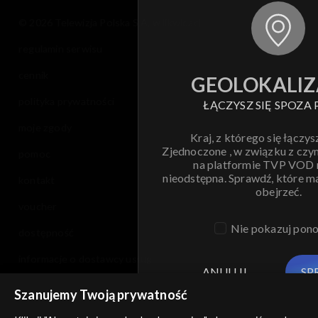
© 2026 Telewizja Polska S.A. w likwidacji
regulamin serwisu
cennik
GEOLOKALIZ
polityka prywatności
ŁĄCZYSZ SIĘ SPOZA 
moje zgody
Kraj, z którego się łączys
Zjednoczone , w związku z czy
pomoc
na platformie TVP VOD
nieodstępna. Sprawdź, które m
kontakt
obejrzeć.
voucher
Nie pokazuj pon
dostępność
informacje o dostawcy usług
ANULUJ
SP
Szanujemy Twoją prywatność