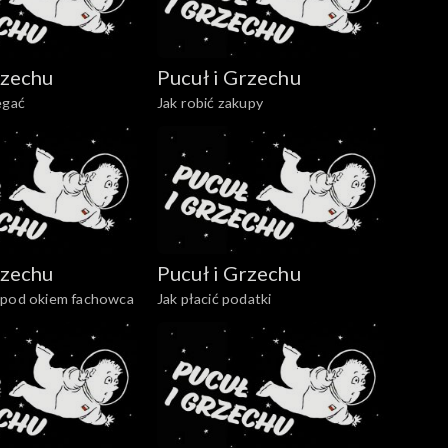
rzechu
Pucuł i Grzechu
egać
Jak robić zakupy
rzechu
Pucuł i Grzechu
 pod okiem fachowca
Jak płacić podatki