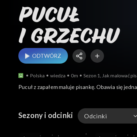
ODTWÓRZ
Polska
wiedza
0m
Sezon 1, Jak malować pi
Pucuł z zapałem maluje pisankę. Obawia się jedna
Sezony i odcinki
Odcinki
Odcinki