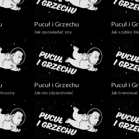
u
Pucuł i Grzechu
Pucuł i G
Jak opowiadać sny
Jak szybko bi
u
Pucuł i Grzechu
Pucuł i G
ółnocny
Jak nie zdziecinnieć
Jak trenować