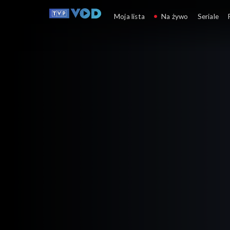
Pucuł i Grzechu
Moja lista
Na żywo
Seriale