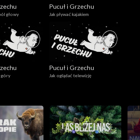
rzechu
Pucuł i Grzechu
ból głowy
Jak pływać kajakiem
rzechu
Pucuł i Grzechu
 góry
Jak oglądać telewizję