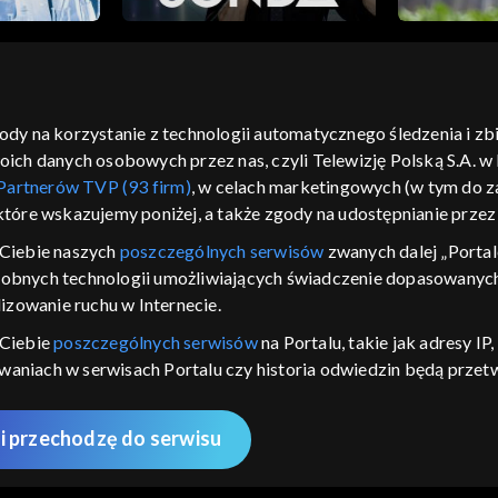
gody na korzystanie z technologii automatycznego śledzenia i z
h danych osobowych przez nas, czyli Telewizję Polską S.A. w l
moje zgody
pomoc
kontakt
voucher
dostępno
Partnerów TVP (93 firm)
, w celach marketingowych (w tym do
CJA
 które wskazujemy poniżej, a także zgody na udostępnianie prze
LSKI
Ciebie naszych
poszczególnych serwisów
zwanych dalej „Portal
dobnych technologii umożliwiających świadczenie dopasowanych i
y Zjednoczone ,
 platformie TVP
izowanie ruchu w Internecie.
awdź, które
 Ciebie
poszczególnych serwisów
na Portalu, takie jak adresy I
zeć.
iwaniach w serwisach Portalu czy historia odwiedzin będą prze
ępujących celów i funkcji: przechowywania informacji na urządz
nie
sonalizowanych reklam, tworzenia profilu spersonalizowanych t
i przechodzę do serwisu
 badań rynkowych w celu generowania opinii odbiorców, opraco
AWDŹ
 technicznego dostarczania reklam lub treści, dopasowywania i