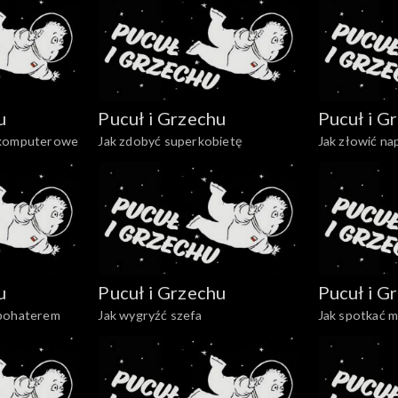
u
Pucuł i Grzechu
Pucuł i G
 komputerowe
Jak zdobyć superkobietę
Jak złowić n
u
Pucuł i Grzechu
Pucuł i G
 bohaterem
Jak wygryźć szefa
Jak spotkać m