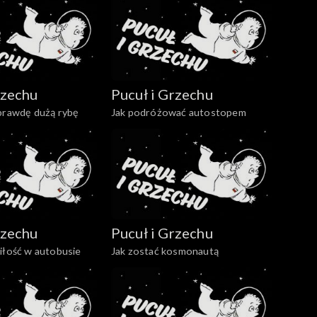
rzechu
Pucuł i Grzechu
aprawdę dużą rybę
Jak podróżować autostopem
rzechu
Pucuł i Grzechu
iłość w autobusie
Jak zostać kosmonautą