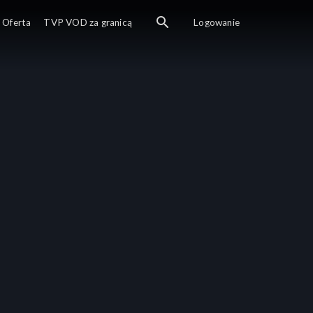
Pucuł z zapałem maluje pisankę. Obawia się jednak, że jedna z
Oferta
TVP VOD za granicą
Logowanie