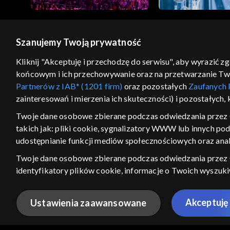
Szanujemy Twoją prywatność
© 2026 Telewizja Polska S.A. w likwidacji
Kliknij "Akceptuję i przechodzę do serwisu", aby wyrazić z
końcowym i ich przechowywanie oraz na przetwarzanie Twoic
regulamin serwisu
cennik
polityka prywatności
Partnerów z IAB* (1201 firm)
oraz pozostałych
Zaufanych 
GEOLOKALIZA
zainteresowań i mierzenia ich skuteczności) i pozostałych,
ŁĄCZYSZ SIĘ SPOZA PO
Twoje dane osobowe zbierane podczas odwiedzania przez 
takich jak: pliki cookie, sygnalizatory WWW lub innych po
Kraj, z którego się łączysz, to Stan
w związku z czym część tytułów na
udostępnianie funkcji mediów społecznościowych oraz anal
VOD może być nieodstępna. Spr
Twoje dane osobowe zbierane podczas odwiedzania przez
materiały możesz obejr
identyfikatory plików cookie, informacje o Twoich wyszuk
pozostałych
Zaufanych Partnerów TVP
dla realizacji nast
Nie pokazuj ponow
wyboru spersonalizowanych reklam, tworzenia profilu sper
Akceptuję 
Ustawienia zaawansowane
wydajności reklam, pomiaru wydajności treści, stosowania
ANULUJ
SPR
bezpieczeństwa, zapobiegania oszustwom i usuwania błędów,