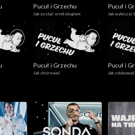
u
Pucuł i Grzechu
Pucuł i G
ę
Jak zostać ornitologiem
Jak wyleczyć 
u
Pucuł i Grzechu
Pucuł i G
e
Jak chorować
Jak zdobywać