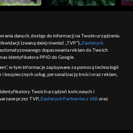
bierania danych, dostęp do informacji na Twoim urządzeniu
ikwidacji (zwaną dalej również „TVP”),
Zaufanych
ść
informacje o dostawcy usług
 zautomatyzowanego dopasowania reklam do Twoich
z nas identyfikatora PPID do Google.
em”, w tym informacje zapisywane za pomocą technologii
 bezpiecznych usług, personalizację treści oraz reklam,
P, identyfikatory Twoich urządzeń końcowych i
twarzane przez TVP,
Zaufanych Partnerów z IAB
oraz
eniu lub dostęp do nich, wyboru podstawowych reklam,
reści, wyboru spersonalizowanych treści, pomiaru
wywania i ulepszania produktów, zapewnienia
 połączenia źródeł danych offline, łączenia różnych