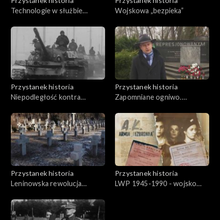
Przystanek historia
Przystanek historia
Technologie w służbie
Wojskowa „bezpieka”
historii
Przystanek historia
Przystanek historia
Niepodległość kontra
Zapomniane ogniwo.
„pieriestrojka”
Konspiracja młodzieżowa
1945-1956
Przystanek historia
Przystanek historia
Leninowska rewolucja
LWP 1945-1990 - wojsko
obyczajowa
nieludowe, niepolskie