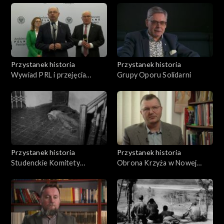
Obrony Robotników
Przystanek historia
Przystanek historia
Wywiad PRL i przejęcia
Grupy Oporu Solidarni
polonijnych spadków
Przystanek historia
Przystanek historia
Studenckie Komitety
Obrona Krzyża w Nowej
Solidarności
Hucie i ostra amunicja