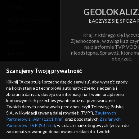
cennik
GEOLOKALIZ
polityka prywatności
ŁĄCZYSZ SIĘ SPOZA 
moje zgody
Kraj, z którego się łączys
Zjednoczone , w związku z czy
pomoc
na platformie TVP VOD
nieodstępna. Sprawdź, które m
kontakt
obejrzeć.
voucher
Szanujemy Twoją prywatność
Nie pokazuj pon
dostępność
Kliknij "Akceptuję i przechodzę do serwisu", aby wyrazić zgody
informacje o dostawcy usług
na korzystanie z technologii automatycznego śledzenia i
ANULUJ
SP
zbierania danych, dostęp do informacji na Twoim urządzeniu
końcowym i ich przechowywanie oraz na przetwarzanie
Twoich danych osobowych przez nas, czyli Telewizję Polską
S.A. w likwidacji (zwaną dalej również „TVP”),
Zaufanych
Partnerów z IAB* (1201 firm)
oraz pozostałych
Zaufanych
Partnerów TVP (93 firm)
, w celach marketingowych (w tym do
zautomatyzowanego dopasowania reklam do Twoich
zainteresowań i mierzenia ich skuteczności) i pozostałych,