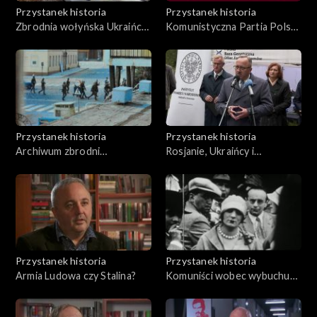
Przystanek historia
Przystanek historia
Zbrodnia wołyńska Ukraińcy
Komunistyczna Partia Polski
ratujący Polaków
– sowiecka piąta kolumna w
II Rzeczpospolitej
Przystanek historia
Przystanek historia
Archiwum zbrodni
Rosjanie, Ukraińcy i
komunistycznych
Białorusini przeciwko Armii
nieskończone śledztwa
Czerwonej w 1920 r. Armia
gen. Stanisława Bułak
Bałachowicza
Przystanek historia
Przystanek historia
Armia Ludowa czy Stalina?
Komuniści wobec wybuchu
wojny w 1939 r.