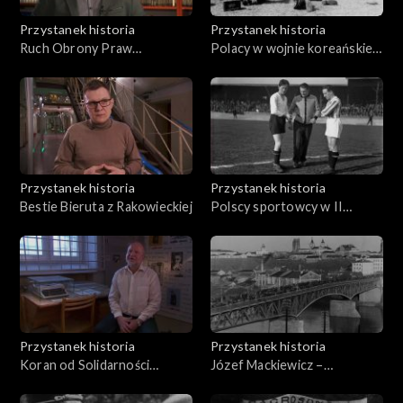
Przystanek historia
Przystanek historia
Ruch Obrony Praw
Polacy w wojnie koreańskiej
Człowieka i Obywatela
(1950-1953)
Przystanek historia
Przystanek historia
Bestie Bieruta z Rakowieckiej
Polscy sportowcy w II
Wojnie Światowej
Przystanek historia
Przystanek historia
Koran od Solidarności
Józef Mackiewicz –
Walczącej – działania SW na
osamotniony antykomunista
Wschodzie