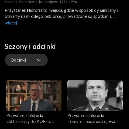
Sezon 1, Transformacja ustrojowa 1989-1990
Przystanek Historia to miejsca, gdzie w sposób dynamiczny i
otwarty na młodego odbiorcę, prowadzone są spotkania,
seminaria, pokazy filmów, prelekcje, promocje wydawnictw IPN.
więcej
Sezony i odcinki
Odcinki
Odcinki
Przystanek historia
Przystanek historia
Od harcerzy do KOR-u.
Transformacja ustrojowa
Nieznane korzenie Komitetu
1989-1990