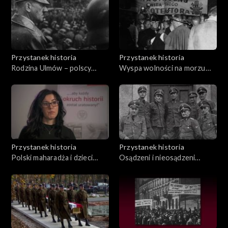
Przystanek historia
Przystanek historia
Rodzina Ulmów – polscy
Wyspa wolności na morzu
męczennicy ratujący Żydów
czerwonym. Działalność
pod okupacją niemiecką
kulturalna Kościoła
katolickiego w latach 1981-
1990
Przystanek historia
Przystanek historia
Polski maharadża i dzieci
Osądzeni i nieosądzeni
Szlaku Nadziei
zbrodniarze niemieccy