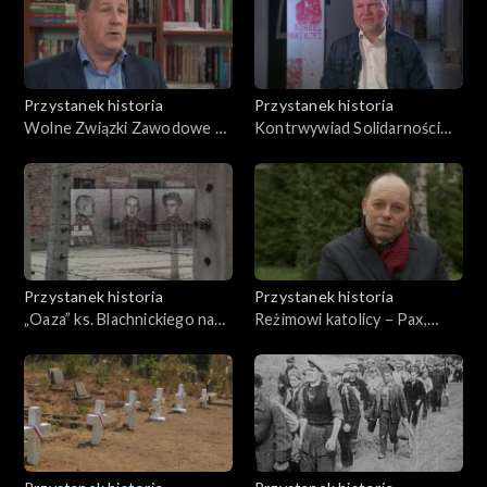
Przystanek historia
Przystanek historia
Wolne Związki Zawodowe –
Kontrwywiad Solidarności
prekursor „Solidarności”
Walczącej
Przystanek historia
Przystanek historia
„Oaza” ks. Blachnickiego na
Reżimowi katolicy – Pax,
pustyni komunizmu
ChSS, Znak, Tygodnik
Powszechny